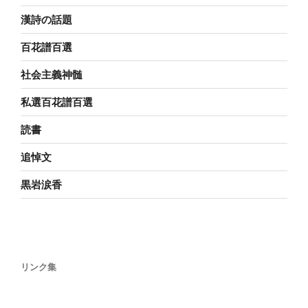
漢詩の話題
百花譜百選
社会主義神髄
私選百花譜百選
読書
追悼文
黒岩涙香
リンク集