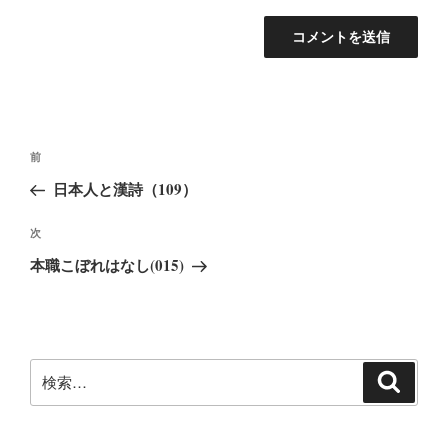
投
前
前
稿
の
日本人と漢詩（109）
ナ
投
ビ
稿
次
次
ゲ
の
本職こぼれはなし(015)
ー
投
稿
シ
ョ
ン
検
検
索
索: