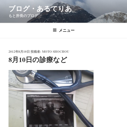
コ
ブログ・あるてりあ
ン
もと所長のブログ
テ
ン
ツ
メニュー
へ
ス
キ
投
2012年8月10日
投稿者:
MOTO SHOCHOU
稿
8月10日の診療など
ッ
日:
プ