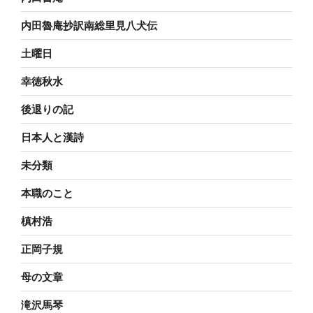
内田魯庵抄訳南総里見八犬伝
土曜日
幸徳秋水
後退りの記
日本人と漢詩
未分類
本職のこと
槙村浩
正岡子規
母の文章
滝沢馬琴