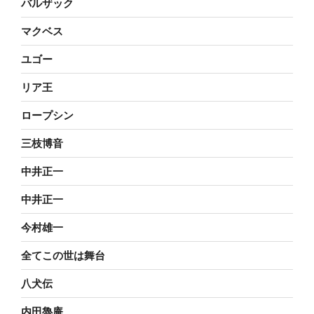
バルザック
マクベス
ユゴー
リア王
ロープシン
三枝博音
中井正一
中井正一
今村雄一
全てこの世は舞台
八犬伝
内田魯庵