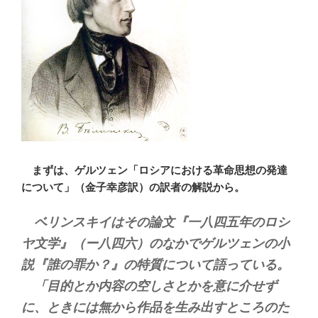
まずは、ゲルツェン「ロシアにおける革命思想の発達
について」（金子幸彦訳）の訳者の解説から。
ベリンスキイはその論文『一八四五年のロシ
ヤ文学』（ー八四六）のなかでゲルツェンの小
説『誰の罪か？』の特質について語っている。
「目的とか内容の空しさとかを意に介せず
に、ときには無から作品を生み出すところのた