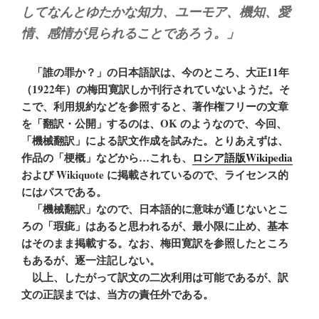
してなんとゆたかな知力、ユーモア、機知、愛
情、感情が見られることであろう。」
「誰の罪か？」の日本語訳は、今のところ、大正11年
（1922年）の梅田寛訳しか刊行されていないようだ。そ
こで、利用規約などを参照すると、著作権フリーの文章
を「翻訳・公開」するのは、OK のようなので、今回、
「機械翻訳」による訳文作成を試みた。とりあえずは、
作品の「梗概」などから…これも、
ロシア語版Wikipedia
および Wikiquote に掲載されているので、ライセンス的
にはパスである。
「機械翻訳」なので、日本語的に意味が通じないとこ
ろの「瑕疵」はあると思われるが、最小限に止め、基本
はそのまま掲載する。なお、梅田寛訳を参照したところ
もあるが、逐一注記しない。
以上、したがって訳文の二次利用は可能であるが、訳
文の正誤までは、当方の責任外である。