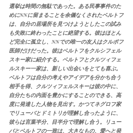
選挙は時間の無駄であった。ある民事事件のた
めにNNに留まることを余儀なくされたベルトフ
は、自分の居場所を見つけようとしたこの試み
も失敗に終わったことに絶望する。彼はほとん
ど完全に孤立し、NNでの唯一の友人はクルポフ
医師だけだった。彼はベルトフをクルシフェル
スキー家に紹介する。ベルトフとクルツィフェ
ルスキー一家は、新しい出会いをとても喜ぶ。
ベルトフは自分の考えやアイデアを分かち合う
相手を得、クルツィフェルスキーは彼の中に、
自分たちの内面を豊かにすることのできる、高
度に発達した人物を見出す。かつてネグロフ家
でリューバとドミトリが理解し合ったように、
彼らは言葉半分、目半分で理解し合う。リュー
バとベルトフの一致は、大きなもの、愛へと発