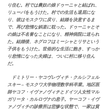
り住む。村では農奴の娘ドゥーニャと結ばれ、
リューバをもうけた。村での生活も退屈にな
り、彼はモスクワに戻り、結婚を決意するま
で、再び怠惰な娯楽に耽った。ドゥーニャとそ
の娘は不名誉なことになり、精神病院に送られ
た。結婚後、ネグロフはミーシャとリサという
子供をもうけた。世俗的な生活に飽き、すっか
り怠惰になった夫婦は、ついに村に移り住ん
だ。
ドミトリー・ヤコヴレヴィチ・クルシフェル
スキー – モスクワ大学物理数学科卒業。地区医
師ヤコフ・イヴァノヴィチとドイツ人女性マル
ガリータ・カルロヴナの息子。ヤーコフ・イヴ
ァノヴィチの診療所は悲惨な状態で、一家は貧