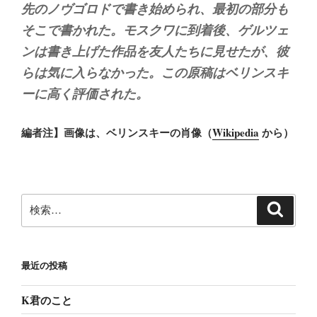
先のノヴゴロドで書き始められ、最初の部分も
そこで書かれた。モスクワに到着後、ゲルツェ
ンは書き上げた作品を友人たちに見せたが、彼
らは気に入らなかった。この原稿はベリンスキ
ーに高く評価された。
編者注】画像は、ベリンスキーの肖像（
Wikipedia
から）
検
検
索
索:
最近の投稿
K君のこと