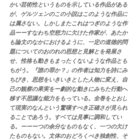
かい芸術性というものを示している作品がある
が、ゲルツェンのこの小説はこのような作品に
は属さない。しかしまたこれはつぎのような作
品ーーすなわち空想力に欠けた作家が、あたか
も論文のなかにおけるように、一定の道徳的問
題についてのおのれの思想と見解とを発展さ
せ、性格も動きもまったくないような作品とも
ちがう。『誰の罪か？」の作者は知力を詩にみ
ちびき、思想をいきいきとした人物に変え、自
己の観察の果実をー劇的な動きにみちた行動へ
移す不思議な能力をもっている。全巻をとおし
て現実のなんという驚嘆すべき正確さが見られ
ることであろう。すベては見事に調和してい
る。ーーーつの余分なものもなく、一つの欠け
たものもない。文体のおどろくべき独創性、そ