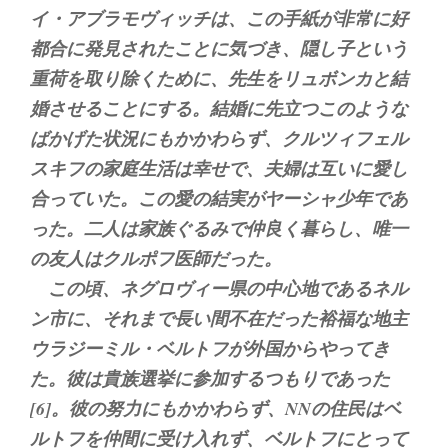
イ・アブラモヴィッチは、この手紙が非常に好
都合に発見されたことに気づき、隠し子という
重荷を取り除くために、先生をリュボンカと結
婚させることにする。結婚に先立つこのような
ばかげた状況にもかかわらず、クルツィフェル
スキフの家庭生活は幸せで、夫婦は互いに愛し
合っていた。この愛の結実がヤーシャ少年であ
った。二人は家族ぐるみで仲良く暮らし、唯一
の友人はクルポフ医師だった。
この頃、ネグロヴィー県の中心地であるネル
ン市に、それまで長い間不在だった裕福な地主
ウラジーミル・ベルトフが外国からやってき
た。彼は貴族選挙に参加するつもりであった
[6]。彼の努力にもかかわらず、NNの住民はベ
ルトフを仲間に受け入れず、ベルトフにとって