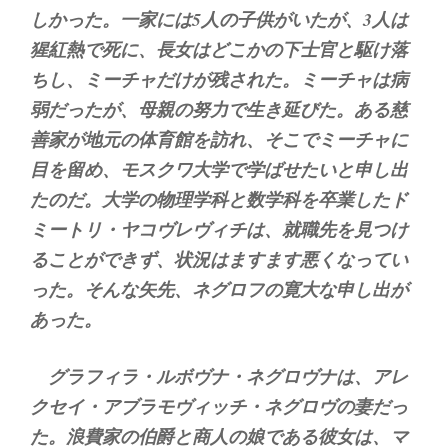
しかった。一家には5人の子供がいたが、3人は
猩紅熱で死に、長女はどこかの下士官と駆け落
ちし、ミーチャだけが残された。ミーチャは病
弱だったが、母親の努力で生き延びた。ある慈
善家が地元の体育館を訪れ、そこでミーチャに
目を留め、モスクワ大学で学ばせたいと申し出
たのだ。大学の物理学科と数学科を卒業したド
ミートリ・ヤコヴレヴィチは、就職先を見つけ
ることができず、状況はますます悪くなってい
った。そんな矢先、ネグロフの寛大な申し出が
あった。
グラフィラ・ルボヴナ・ネグロヴナは、アレ
クセイ・アブラモヴィッチ・ネグロヴの妻だっ
た。浪費家の伯爵と商人の娘である彼女は、マ