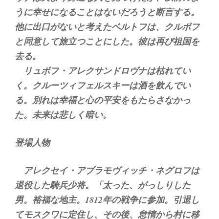
うに幸せになることはないだろうと断言する。
他に出口がないと考えたベルトフは、クルポフ
と同意して旅立つことにした。彼は再び祖国を
去る。
リュボフ・アレクサンドロヴナは枯れてい
く。クルーツィフェルスキーは酒を飲んでい
る。別れは幸福と心の平安をもたらさなかっ
た。未来は悲しく暗い。
登場人物
アレクセイ・アブラモヴィッチ・ネグロフは
退役した騎兵少将。「太った、がっしりした
男。裕福な地主。1812年の戦争に参加。引退し
てモスクワに定住し、その後、怠惰から村に移