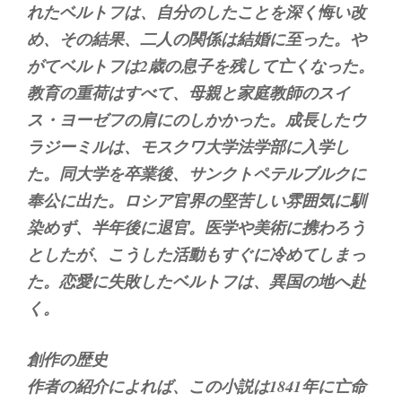
れたベルトフは、自分のしたことを深く悔い改
め、その結果、二人の関係は結婚に至った。や
がてベルトフは2歳の息子を残して亡くなった。
教育の重荷はすべて、母親と家庭教師のスイ
ス・ヨーゼフの肩にのしかかった。成長したウ
ラジーミルは、モスクワ大学法学部に入学し
た。同大学を卒業後、サンクトペテルブルクに
奉公に出た。ロシア官界の堅苦しい雰囲気に馴
染めず、半年後に退官。医学や美術に携わろう
としたが、こうした活動もすぐに冷めてしまっ
た。恋愛に失敗したベルトフは、異国の地へ赴
く。
創作の歴史
作者の紹介によれば、この小説は1841年に亡命