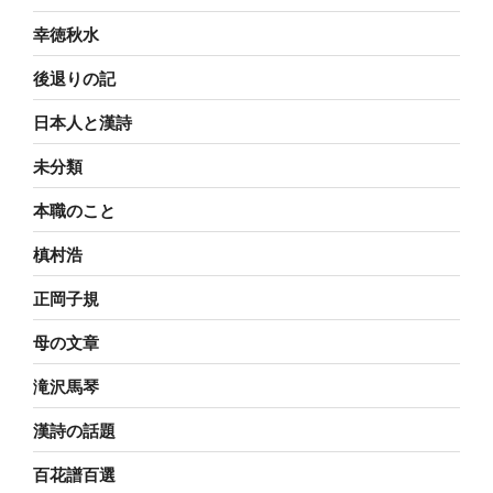
幸徳秋水
後退りの記
日本人と漢詩
未分類
本職のこと
槙村浩
正岡子規
母の文章
滝沢馬琴
漢詩の話題
百花譜百選