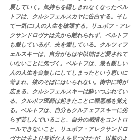
展していく。気持ちを隠しきれなくなったベル
トフは、クルシフェルスカヤに告白する。そし
て一気に3人の人生を破壊する。リュボフ・アレ
クサンドロヴナは夫から離れられず、ベルトフ
も愛しているが、夫を愛している。クルツィフ
ェルスキーは、自分がもはや以前ほど愛されて
いないことに気づく。ベルトフは、最も親しい
人の人生を台無しにしてしまったという思いに
苛まれ、彼のそばにはいられない。街中に噂が
広まる。クルシフェルスキーは酔いつぶれてい
る。クルポフ医師は起きたことに罪悪感を覚え
る。ベルトフは、自分もクルチェフスキーに劣
らず苦しんでいること、自分の感情をコントロ
ールできないこと、リュボフ・アレクサンドロ
ヴナは夫より身近な人を見つけたが、以前のよ