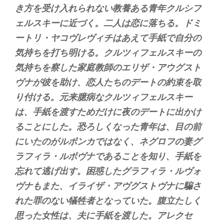
き方を受け入れられない教養ある青年クルシフ
ェルスキーに近づく。二人は恋に落ちる。ドミ
ートリ・ヤコヴレヴィチはあえて手紙で自分の
気持ちを打ち明ける。クルツィフェルスキーの
気持ちを察した家庭教師のエリザ・アウグスト
ヴナが彼を助け、恋人たちのデートの約束を取
り付ける。元来臆病なクルツィフェルスキー
は、手紙を渡すためだけに夜のデートに出かけ
ることにした。恐ろしくなった青年は、目の前
にいたのがルボンカではなく、ネグロフの妻グ
ラフィラ・ルボヴナであることを知り、手紙を
忘れて逃げ出す。困惑したグラフィラ・ルヴォ
ヴナもまた、イライザ・アヴグストヴナに騙さ
れた罪のない犠牲者となっていた。腹立たしく
思った女性は、夫に手紙を渡した。アレクセ