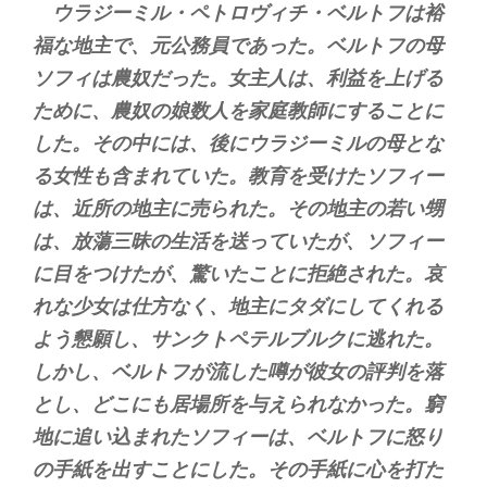
ウラジーミル・ペトロヴィチ・ベルトフは裕
福な地主で、元公務員であった。ベルトフの母
ソフィは農奴だった。女主人は、利益を上げる
ために、農奴の娘数人を家庭教師にすることに
した。その中には、後にウラジーミルの母とな
る女性も含まれていた。教育を受けたソフィー
は、近所の地主に売られた。その地主の若い甥
は、放蕩三昧の生活を送っていたが、ソフィー
に目をつけたが、驚いたことに拒絶された。哀
れな少女は仕方なく、地主にタダにしてくれる
よう懇願し、サンクトペテルブルクに逃れた。
しかし、ベルトフが流した噂が彼女の評判を落
とし、どこにも居場所を与えられなかった。窮
地に追い込まれたソフィーは、ベルトフに怒り
の手紙を出すことにした。その手紙に心を打た