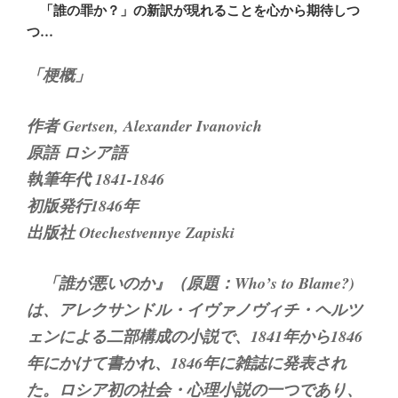
「誰の罪か？」の新訳が現れることを心から期待しつ
つ…
「梗概」
作者 Gertsen, Alexander Ivanovich
原語 ロシア語
執筆年代 1841-1846
初版発行1846年
出版社 Otechestvennye Zapiski
「誰が悪いのか』（原題：Who’s to Blame?)
は、アレクサンドル・イヴァノヴィチ・ヘルツ
ェンによる二部構成の小説で、1841年から1846
年にかけて書かれ、1846年に雑誌に発表され
た。ロシア初の社会・心理小説の一つであり、