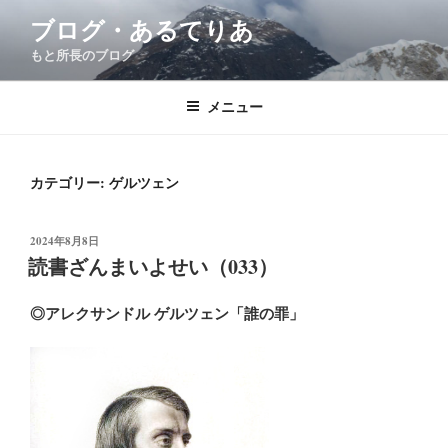
コ
ブログ・あるてりあ
ン
もと所長のブログ
テ
ン
ツ
メニュー
へ
ス
キ
カテゴリー:
ゲルツェン
ッ
プ
投
2024年8月8日
稿
読書ざんまいよせい（033）
日:
◎アレクサンドル ゲルツェン「誰の罪」