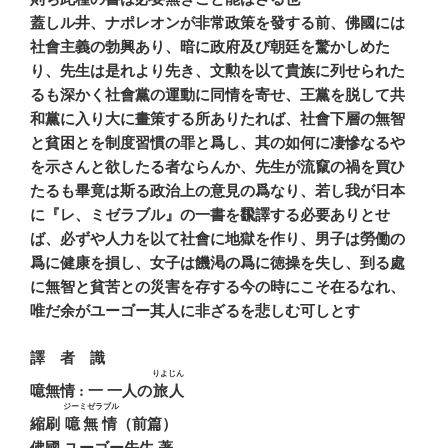
蓋しル井、ナポレオンが非常政策を發する前、佛國には
社會主義の勃興あり、暗に政府及び朝廷を驚かしめた
り、先生は是れより先き、文勲を以て貴族に列せられた
るも深かく社會黨の運動に同情を寄せ、王黨を脱して共
和黨に入り大に畫策する所ありたれば、社會下層の無智
と貧困とを制度習慣の罪と爲し、其の如何に凄慘なるや
を示さんと欲したる者ならんか、先生が流竄の禍を買ひ
たるも畢竟は斯る政治上の意見の爲なり、若し我が日本
に『レ、ミゼラブル』の一書を飜譯する必要ありとせ
ば、必ずや人力を以て社會に地獄を作り、男子は勞働の
爲に健康を損し、女子は饑渇の爲に徳操を失し、到る處
に無智と貧苦との災害を存する今の時にこそ在るなれ、
唯だ余がユーゴー其人に非ざるを悲しむ可しとす
譯 者 識
りよじん
噫無情 : 一 一人の
旅人
ジーミゼラブル
縮刷
噫無情
（前篇）
佛國 ユーゴー先生 著