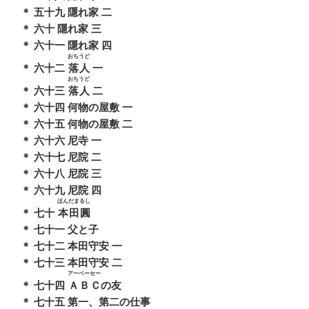
＊ 五十九 隱れ家 二
＊ 六十 隱れ家 三
＊ 六十一 隱れ家 四
おちうど
＊ 六十二
落人
一
おちうど
＊ 六十三
落人
二
＊ 六十四 何物の屋敷 一
＊ 六十五 何物の屋敷 二
＊ 六十六 尼寺 一
＊ 六十七 尼院 二
＊ 六十八 尼院 三
＊ 六十九 尼院 四
ほんだまるし
＊ 七十
本田圓
＊ 七十一 父と子
＊ 七十二 本田守安 一
＊ 七十三 本田守安 二
アーベーセー
＊ 七十四
ＡＢＣ
の友
＊ 七十五 第一、第二の仕事