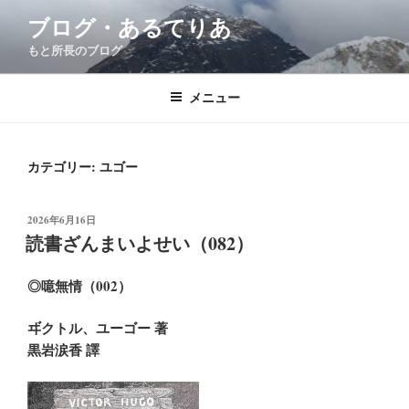
コ
ブログ・あるてりあ
ン
もと所長のブログ
テ
ン
ツ
メニュー
へ
ス
キ
カテゴリー:
ユゴー
ッ
プ
投
2026年6月16日
稿
読書ざんまいよせい（082）
日:
◎噫無情（002）
ヸクトル、ユーゴー 著
黒岩涙香 譯