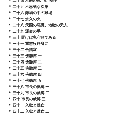
＊ 二十四 本統の
戎瓦戎
が
＊ 二十五 不思議な次第
＊ 二十六 難場の中の難場
＊ 二十七 永久の火
＊ 二十八 天國の惡魔、地獄の天人
＊ 二十九 運命の手
＊ 三十 聞けば兒守歌である
＊ 三十一 重懲役終身に
＊ 三十二 合議室
＊ 三十三 傍聽席 一
＊ 三十四 傍聽席 二
＊ 三十五 傍聽席 三
＊ 三十六 傍聽席 四
＊ 三十七 傍聽席 五
＊ 三十八 市長の就縛 一
＊ 三十九 市長の就縛 二
＊ 四十 市長の就縛 三
＊ 四十一 入獄と逃亡 一
＊ 四十二 入獄と逃亡 二