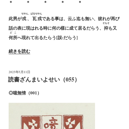
＊ ＊ ＊ ＊ ＊
ぢやん、ばるぢやん
此男が
戎、瓦戎
である事は、云ふ迄も無い、彼れが再び
そもそ
話の表に現はれる時に何の樣に成て居るだらう、
抑
も又
どこ
何所
へ現れて出るたらう[誤:だらう]
“読
続きを読む
書
ざ
ん
投
2025年5月11日
稿
ま
読書ざんまいよせい（055）
日:
い
よ
◎噫無情（001）
せ
い
（082）”
の