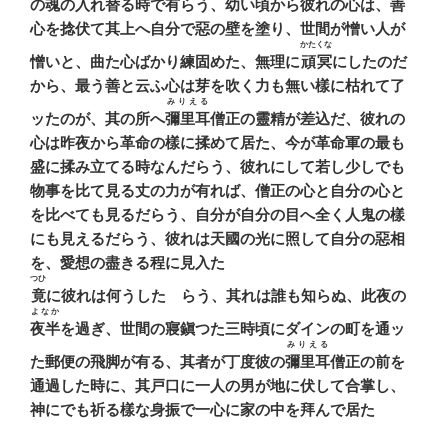
の魂の入れ替る時で有らう、幼い頃から彼れの心は、善
心を捻伏て其上へ自分で惡の壁を塗り、世間が憎い人が
かたくな
憎いと、曲た心ばかり練固めた、無理に
頑冥
にしたのだ
から、最う善と云ふ心は芽を吹く力も無い樣に枯れて了
みりえる
ッたのが、其の所へ
彌里耳
僧正の靈精が差込だ、彼れの
心は昨夜から革命の樣に揉めて居た、今が革命軍の最も
盛に揉み立てる時なんだらう、彼れにして若し少しでも
物事を比て見る丈の力が有れば、僧正の心と自分の心と
を比べても見るだらう、自分が自分の目へ全く人鬼の樣
にも見えるだらう、彼れは天國の光に照して自分の惡相
を、愛想の盡きる程に見入た
つひ
竟
に彼れは何うしたゞらう、其れは誰も知らぬ、此夜の
よなか
夜半
を過ぎ、世間の寢鎭つた三時頃にダインの町を通ッ
みりえる
た郵便の飛脚が有る、其者が丁度彼の
彌里耳
僧正の前を
通過した時に、其戸口に一人の男が地に伏して合掌し、
神にでも祈る樣な身振で一心に家の中を拜んで居た