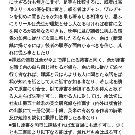
にせざる分も無きに非ず、是等を比較するに、或者は高
僧ミリールの傳を初に置き、或る者はヂャン、ヷルヂャ
ンを初めに置きたるが如き最も著るしき相違なり、思ふ
にミリールは先生が理想とせし人なる可ければ卷首に之
を掲ぐるが當然なる可きも、晩年に及び讀者に與ふる感
覺の如何に從ひて次章に移したるならんか、余は（新聞
紙に掲ぐるには）後者の順序が面白かるべきを信じ、其
れに從ふ事としたり
■譯述の體裁は余が今まで譯したる諸書と同く、余が原書
を讀て余の自ら感じ得たるが儘を、余の意に從ひて述べ
行く者なれば、飜譯と云はんよりも人に聞きたる話をば
我が知れる話として人に話すが如き者なり、若し此を讀
みて原書に引合せ、以て原書を解讀する力を得んと欲す
る人あらば失望す可し、斯かる人に對しては、余は切に
社友山縣五十雄君の英文研究録を推薦す（内外出版會社
の出版にて一册定價二十錢、英米の有名なる作者の詩歌
及び短詩を親切に飜譯し註釋したる者なり）
■若し原書を句毎に譯述すれば五百回にも達す可し、少く
とも三百回より以下なる能はず、然れども余は成る可く