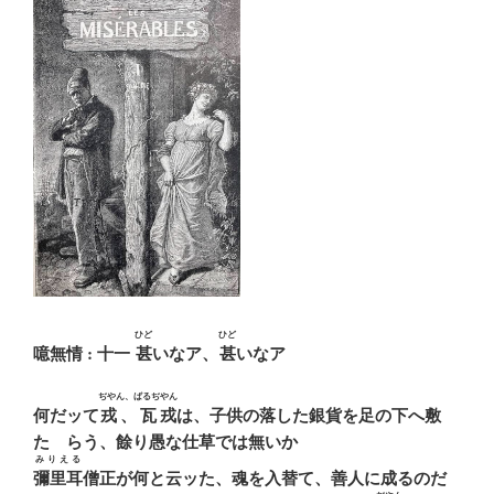
ひど
ひど
噫無情 : 十一
甚
いなア、
甚
いなア
ぢやん、ばるぢやん
何だッて
戎、瓦戎
は、子供の落した銀貨を足の下へ敷
たゞらう、餘り愚な仕草では無いか
みりえる
彌里耳
僧正が何と云ッた、魂を入替て、善人に成るのだ