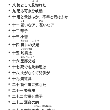
みと
＊ 八 恍として
見惚
れた
＊ 九 恐る可き分岐點
＊ 十 愚と云はふか、不幸と云はふか
ひど
ひど
＊ 十一
甚
いなア、
甚
いなア
＊ 十二 華子
＊ 十三 小雪
まだらゐ
ふらう
＊ 十四
斑井
の
父老
じやびやうた
＊ 十五
蛇兵太
ほしべ
ふらう
＊ 十六
星部
父老
＊ 十七 死でも此御恩は
＊ 十八 夫がなくて兒供が
＊ 十九 責道具
＊ 二十 畜生道に落ちた
＊ 二十一 警察署
＊ 二十二 市長と華子
＊ 二十三 運命の網
ぢやん、ばるぢやん