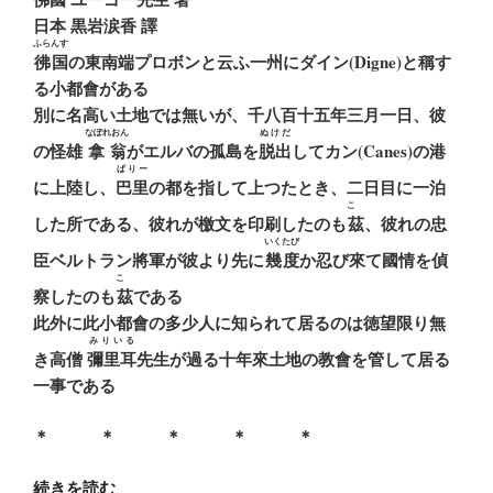
日本 黒岩涙香 譯
ふらんす
彿国
の東南端プロボンと云ふ一州にダイン(Digne)と稱す
る小都會がある
別に名高い土地では無いが、千八百十五年三月一日、彼
なぽれおん
ぬけだ
の怪雄
拿翁
がエルバの孤島を
脱出
してカン(Canes)の港
ぱりー
に上陸し、
巴里
の都を指して上つたとき、二日目に一泊
こゝ
した所である、彼れが檄文を印刷したのも
茲
、彼れの忠
いくたび
臣ベルトラン將軍が彼より先に
幾度
か忍び來て國情を偵
こゝ
察したのも
茲
である
此外に此小都會の多少人に知られて居るのは徳望限り無
みりいる
き高僧
彌里耳
先生が過る十年來土地の教會を管して居る
一事である
＊ ＊ ＊ ＊ ＊
“読
続きを読む