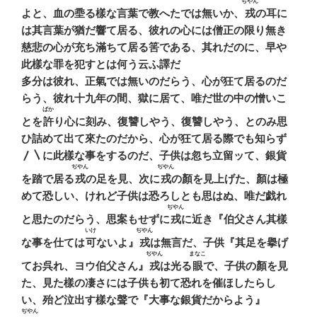
ぢやん
よと、血の埀る樣な言葉で教へたでは無いか、
戎
の耳に
は其言葉が猶だ響て居る、彼れの心には僧正の限り無き
慈悲の心が充ち滿ちて居る筈である、其れだのに、早や
此樣な罪を犯すとは何う云ふ譯だ
多分は彼れ、正氣では無いのだらう、心が狂て居るのだ
らう、彼れ十九年の間、獄に居て、唯だ世の中の憎いこ
ばか
とを
許
り心に刻み、復讐しやう、復讐しやう、とのみ思
ひ詰めて出て來たのだから、心が狂て居る際でも知らず
〳〵に此樣な事をするのだ、子供は忽ち立留ッて、銀貨
ぢやん
ぢやん
を踏で居る
戎
の足を見、次に
戎
の顏を見上げた、顏は極
めて恐しい、けれど子供は恐ろしとも思はぬ、唯だ戯れ
ぢやん
と思たのだらう、思案もせずに
戎
に近き『伯父さん其樣
いけ
ぢやん
な事を仕ては
可
ないよ』
戎
は無言だ、子供『其足を擧げ
ぢやん
まなこ
てお呉れ、ヨウ伯父さん』
戎
は光る
眼
で、子供の顏を見
た、見た樣の凄さには子供も初て恐れを催ほしたらし
い、殆ど泣出す樣な聲で『大事な銀貨だからよう』
ぢやん