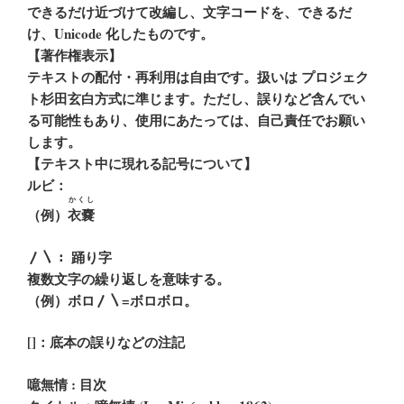
できるだけ近づけて改編し、文字コードを、できるだ
け、Unicode 化したものです。
【著作権表示】
テキストの配付・再利用は自由です。扱いは プロジェク
ト杉田玄白方式に準じます。ただし、誤りなど含んでい
る可能性もあり、使用にあたっては、自己責任でお願い
します。
【テキスト中に現れる記号について】
ルビ：
かくし
（例）
衣嚢
〳〵： 踊り字
複数文字の繰り返しを意味する。
（例）ボロ〳〵=ボロボロ。
[]：底本の誤りなどの注記
噫無情 : 目次