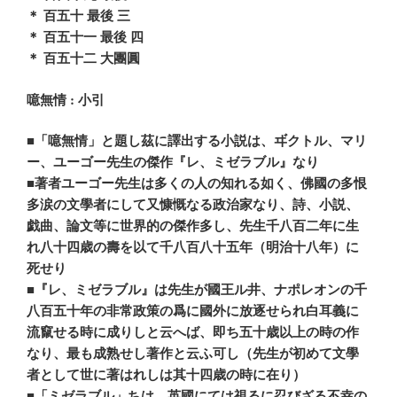
＊ 百五十 最後 三
＊ 百五十一 最後 四
＊ 百五十二 大團圓
噫無情 : 小引
■「噫無情」と題し茲に譯出する小説は、ヸクトル、マリ
ー、ユーゴー先生の傑作『レ、ミゼラブル』なり
■著者ユーゴー先生は多くの人の知れる如く、佛國の多恨
多涙の文學者にして又慷慨なる政治家なり、詩、小説、
戯曲、論文等に世界的の傑作多し、先生千八百二年に生
れ八十四歳の壽を以て千八百八十五年（明治十八年）に
死せり
■『レ、ミゼラブル』は先生が國王ル井、ナポレオンの千
八百五十年の非常政策の爲に國外に放逐せられ白耳義に
流竄せる時に成りしと云へば、即ち五十歳以上の時の作
なり、最も成熟せし著作と云ふ可し（先生が初めて文學
者として世に著はれしは其十四歳の時に在り）
■「ミゼラブル」ちは、英國にては視るに忍びざる不幸の