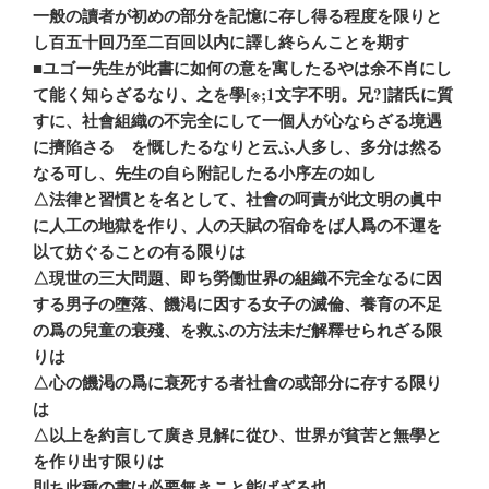
一般の讀者が初めの部分を記憶に存し得る程度を限りと
し百五十回乃至二百回以内に譯し終らんことを期す
■ユゴー先生が此書に如何の意を寓したるやは余不肖にし
て能く知らざるなり、之を學[※;1文字不明。兄?]諸氏に質
すに、社會組織の不完全にして一個人が心ならざる境遇
に擠陷さるゝを慨したるなりと云ふ人多し、多分は然る
なる可し、先生の自ら附記したる小序左の如し
△法律と習慣とを名として、社會の呵責が此文明の眞中
に人工の地獄を作り、人の天賦の宿命をば人爲の不運を
以て妨ぐることの有る限りは
△現世の三大問題、即ち勞働世界の組織不完全なるに因
する男子の墮落、饑渇に因する女子の滅倫、養育の不足
の爲の兒童の衰殘、を救ふの方法未だ解釋せられざる限
りは
△心の饑渇の爲に衰死する者社會の或部分に存する限り
は
△以上を約言して廣き見解に從ひ、世界が貧苦と無學と
を作り出す限りは
則ち此種の書は必要無きこと能ばざる也