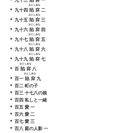
＊ 九十三
陷穽
一
おとしあな
＊ 九十四
陷穽
二
おとしあな
＊ 九十五
陷穽
三
おとしあな
＊ 九十六
陷穽
四
おとしあな
＊ 九十七
陷穽
五
おとしあな
＊ 九十八
陷穽
六
おとしあな
＊ 九十九
陷穽
七
おとしあな
＊ 百
陷穽
八
おとしあな
＊ 百一
陷穽
九
＊ 百二 町の子
＊ 百三 十七八の娘
＊ 百四 私しと一緒
＊ 百五 愛 一
＊ 百六 愛 二
＊ 百七 愛 三
＊ 百八 庭の人影 一