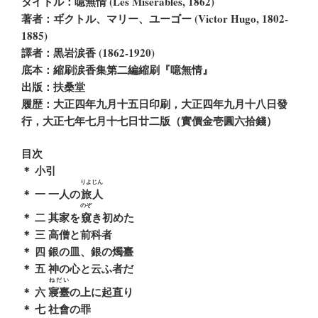
タイトル：噫無情 (Les Misérables, 1862)
著者：ヸクトル、マリー、ユーゴー (Victor Hugo, 1802-
1885)
譯者：黒岩涙香 (1862-1920)
底本：縮刷涙香集第二編縮刷『噫無情』
出版：扶桑堂
履歴：大正四年九月十五日印刷，大正四年九月十八日發
行，大正七年七月十七日廿二版（實價金壱圓六拾錢）
目次
＊ 小引
りよじん
＊ 一 一人の
旅人
のぞ
＊ 二 其家を
窺
き初めた
＊ 三 高僧と前科者
＊ 四 銀の皿、銀の燭臺
＊ 五 神の心と云ふ者だ
ねだい
＊ 六
寢臺
の上に起直り
＊ 七 社會の罪