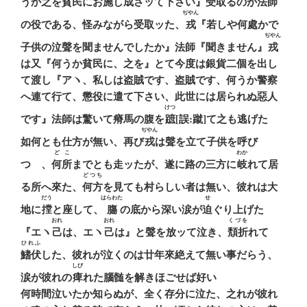
うか之を貧民にお施し成さッて下さい』受取るのが法師
ぢやん
の役である、怪みながら受取ッた、
戎
『若しや何處かで
ぢやん
子供の泣聲を聞ませんでしたか』法師『聞きません』
戎
は又『何うか貧民に、之を』とて今度は銀貨二個を出し
て渡し『アヽ、私しは盗賊です、盗賊です、何うか警察
へ連て行て、懲役に遣て下さい、此世には居られぬ惡人
けつ
です』法師は驚いて瘠馬の腹を
蹠
[誤:蹴]て之も逃げた
ぢやん
如何とも仕方が無い、再び
戎
は聲を立て子供を呼び
どこ
わか
つゝ、
何所
までとも走ッたが、遂に路の三方に
岐
れて居
どつち
る所へ來た、
何方
を見ても村らしい者は無い、彼れは大
だう
はらわた
せ
地に
摚
と座して、
膓
の底から深い涙が
迫
ぐり上げた
おれ
おれ
くづを
『エヽ
己
は、エヽ
己
は』と聲を放ッて泣き、
頽折
れて
ひれふ
鰭伏
した、彼れが泣くのは廿年來絶えて無い事だらう、
しび
涙が彼れの
痺
れた腦髄を解きほごせば好い
何時間泣いたか知らぬが、全く存分に泣た、之れが彼れ