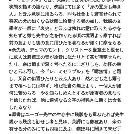
状態を指すの語なり、佛語にては多く『身の置所も無き
人』と云ふ意味に用ゐらる、即ち社會より窘害せられて
喪家の犬の如くなる状態に恰當する者の如し、我國の文
學者が一般に『哀史』と云ふは孰れの意に取りたるやを
知らずと雖も先生が之を作りたる頃の境遇より察すれば
前の意よりも後の意に用ひたる者なるが如くに察せらる
■余先頃、ヂュマのモント、クリストーを巌窟王と題せし
に或人は巌窟王の音が原音に似たりとて甚だ嘆稱せられ
たり、余は爾まで深く考へたるに非ざりしを、勿怪の幸
ひと云ふ可し、今『レ、ミゼラブル』を『噫無情』と題
し、又音の似通ひたりと云ふ人あり、然れども之も爾う
まで考へしには非ず、唯だ社會の無上より、一個人が如
何に苦めらるゝやを知らしめんとするが原著者の意なり
と信じたれば、他に適切なる文字の得難さに斯くは命名
したるなり
■原書はユーゴー先生の生存中に幾版をも重ねたれば先生
親から幾度も訂せし者と見ゆ、英譯にも數種あり、余の
有せる分のみにても四種に及ぶ、猶ほ耳に聞きて未だ手