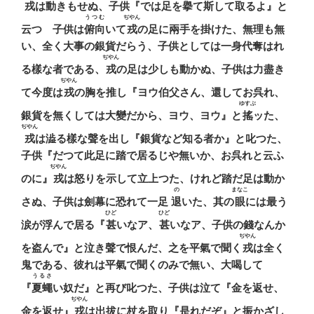
戎
は動きもせぬ、子供『では足を擧て斯して取るよ』と
うつむ
ぢやん
云つゝ子供は
俯向
いて
戎
の足に兩手を掛けた、無理も無
い、全く大事の銀貨だらう、子供としては一身代奪はれ
ぢやん
る樣な者である、
戎
の足は少しも動かぬ、子供は力盡き
ぢやん
て今度は
戎
の胸を推し『ヨウ伯父さん、還してお呉れ、
ゆすぶ
銀貨を無くしては大變だから、ヨウ、ヨウ』と
搖
ッた、
ぢやん
戎
は澁る樣な聲を出し『銀貨など知る者か』と叱つた、
子供『だつて此足に踏で居るじや無いか、お呉れと云ふ
ぢやん
のに』
戎
は怒りを示して立上つた、けれど踏だ足は動か
の
まなこ
さぬ、子供は劍幕に恐れて一足
退
いた、其の
眼
には最う
ひど
ひど
涙が浮んで居る『
甚
いなア、
甚
いなア、子供の錢なんか
ぢやん
を盗んで』と泣き聲で恨んだ、之を平氣で聞く
戎
は全く
鬼である、彼れは平氣で聞くのみで無い、大喝して
うるさ
『
夏蠅
い奴だ』と再び叱つた、子供は泣て『金を返せ、
ぢやん
金を返せ』
戎
は出拔に杖を取り『是れだぞ』と振かざし