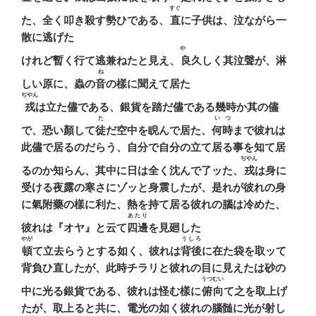
すぐ
た、全く叩き殺す勢ひである、
直
に子供は、泣ながら一
散に逃げた
やゝ
けれど暫く行て逃兼ねたと見え、
良
久しく其泣聲が、淋
ね
しい原に、蟲の
音
の樣に聞えて居た
ぢやん
戎
は立た儘である、銀貨を踏だ儘である幾時か其の儘
た
いつ
で、恐い顏して
徒
だ空中を睨んで居た、
何時
まで彼れは
此儘で居るのだらう、自分で自分の立て居る事を知て居
ぢやん
るのか知らん、其中に日は全く沈んで了ッた、
戎
は身に
受ける夜露の寒さにゾッと身震したが、是れが彼れの身
に氣附藥の樣に利た、熱を持て居る彼れの腦は冷めた、
あたり
彼れは『オヤ』と云て
四邊
を見廻した
やが
うしろ
頓
て立去らうとする如く、彼れは
背後
に在た袋を取ッて
背負ひ直したが、此時チラリと彼れの目に見えたは砂の
うつむい
中に光る銀貨である、彼れは怪む樣に
俯向
て之を取上げ
たが、取上ると共に、電光の如く彼れの腦髄に光が射し