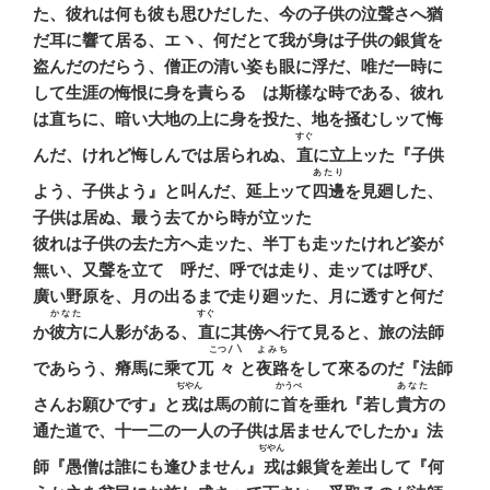
た、彼れは何も彼も思ひだした、今の子供の泣聲さへ猶
だ耳に響て居る、エヽ、何だとて我が身は子供の銀貨を
盗んだのだらう、僧正の清い姿も眼に浮だ、唯だ一時に
して生涯の悔恨に身を責らるゝは斯樣な時である、彼れ
は直ちに、暗い大地の上に身を投た、地を掻むしッて悔
すぐ
んだ、けれど悔しんでは居られぬ、
直
に立上ッた『子供
あたり
よう、子供よう』と叫んだ、延上ッて
四邊
を見廻した、
子供は居ぬ、最う去てから時が立ッた
彼れは子供の去た方へ走ッた、半丁も走ッたけれど姿が
無い、又聲を立てゝ呼だ、呼では走り、走ッては呼び、
廣い野原を、月の出るまで走り廻ッた、月に透すと何だ
かなた
すぐ
か
彼方
に人影がある、
直
に其傍へ行て見ると、旅の法師
こつ〳〵
よみち
であらう、瘠馬に乘て兀
々
と
夜路
をして來るのだ『法師
ぢやん
かうべ
あなた
さんお願ひです』と
戎
は馬の前に
首
を垂れ『若し
貴方
の
通た道で、十一二の一人の子供は居ませんでしたか』法
ぢやん
師『愚僧は誰にも逢ひません』
戎
は銀貨を差出して『何