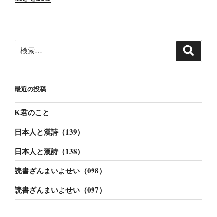
書
ざ
ん
ま
検
検
い
索
索:
よ
せ
最近の投稿
い
（055）”
K君のこと
の
日本人と漢詩（139）
日本人と漢詩（138）
読書ざんまいよせい（098）
読書ざんまいよせい（097）