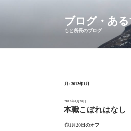
コ
ン
ブログ・ある
テ
ン
もと所長のブログ
ツ
へ
ス
キ
ッ
プ
月:
2013年1月
投
2013年1月20日
稿
本職こぼれはなし
日:
◎1月20日のオフ