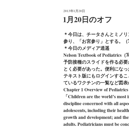
投
2013年1月20日
稿
1月20日のオフ
日:
＊今日は、チータさんとミノリ
参り、「お宮参り」とする。（
＊今日のメディア逍遥
Nelson Textbook of Ped
予防接種のスライドを作る必要が
とく必要があった。便利になっ
テキスト版にもログインするこ
ているワクチンの一覧など図表
Chapter 1 Overview of 
「Children are the world’s most im
discipline concerned with all aspec
adolescents, including their healt
growth and development; and their
adults. Pediatricians must be con