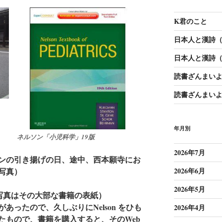
K君のこと
日本人と漢詩（1
日本人と漢詩（1
読書ざんまいよ
読書ざんまいよ
年月別
ネルソン「小児科学」19版
2026年7月
ンの引き揚げの日、途中、西本願寺にお
2026年6月
写真）
2026年5月
iatrics（写真はその大部な書籍の表紙）
あったので、久しぶりにNelson をひも
2026年4月
たもので、書籍を購入すると、そのWeb