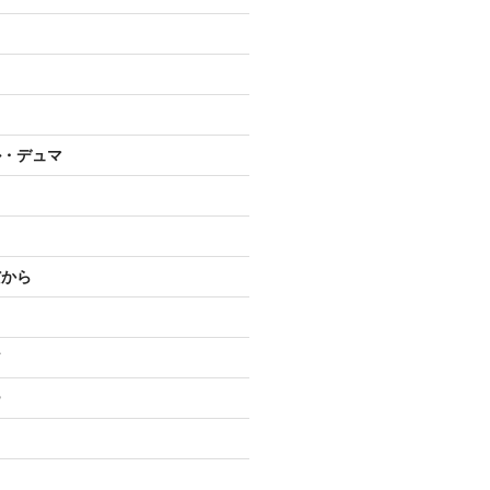
ル・デュマ
だから
ア
ー