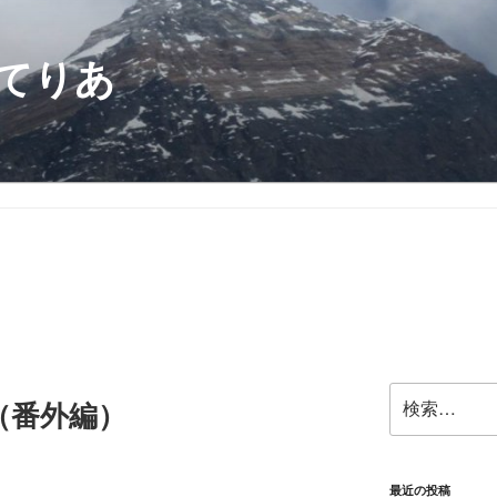
てりあ
検
（番外編）
索:
最近の投稿