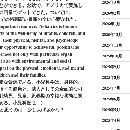
2026年3月
とができる。お陰で、アメリカで実施し
の画像でゲットできた。ついでに、
2026年2月
Pediatrics での格調高い冒頭の文に心惹かれた。
2026年1月
portant resource. Pediatrics is the sole
ts of the well-being of infants, children, and
2025年12月
h; their physical, mental, and psychologic
2025年11月
 opportunity to achieve full potential as
cerned not only with particular organ
2025年10月
ut also with environmental and social
2025年9月
pact on the physical, emotional, and mental
ildren and their families.」
2025年8月
要な資源である。小児科学は、身体的、
2025年7月
括する健康と、成人としての全面的な可
乳幼児、児童、思春期の幸福な状態に関
2025年6月
ある。小児科医は…）
よかったと思うのは、少し大げさかな？
2025年5月
2025年4月