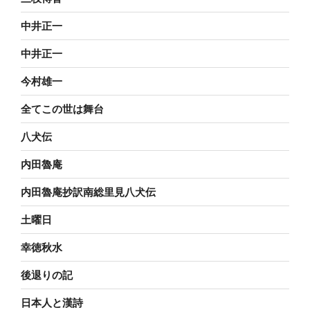
中井正一
中井正一
今村雄一
全てこの世は舞台
八犬伝
内田魯庵
内田魯庵抄訳南総里見八犬伝
土曜日
幸徳秋水
後退りの記
日本人と漢詩