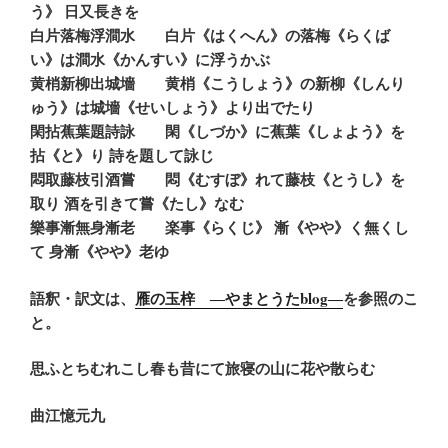
う》 日又長きを
白片落梅浮澗水
白片《はくへん》の落梅《らくば
い》は澗水《かんすい》に浮うかぶ
黄梢新柳出城墻
黄梢《こうしょう》の新柳《しんり
ゅう》は城墻《せいしょう》より出でたり
閑拈蕉葉題詩詠 閑《しづか》に蕉葉《しょよう》を
拈《と》り 詩を題して詠じ
悶取藤枝引酒嘗 悶《むすぼ》れて藤枝《とうし》を
取り 酒を引きて嘗《たし》なむ
樂事漸無身漸老 楽事《らくじ》 漸《やや》く無くし
て 身漸《やや》老ゆ
語釈・訳文は、
雁の玉梓 ―やまとうたblog―
を参照のこ
と。
思ふとちむれこし春も昔にて旅寝の山に花や散らむ
曲江憶元九