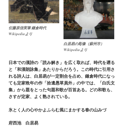
伝藤原信実筆 鎌倉時代
Wikipediaより
白居易の彫像（蘇州市）
Wikipediaより
日本での漢詩の「読み解き」を広く取れば、時代を遡る
と「和漢朗詠集」あたりからだろう。この時代に引用さ
れる詩人は、白居易が一定割合を占め、鎌倉時代になっ
ても定家晩年の作「拾遺愚草員外」の中では、「白氏文
集」から題をとった句題和歌が百首ある。どの和歌も、
さすが定家、よく熟されている。
氷とく人の心やかよふらむ風にまかする春の山みづ
府西池 白居易