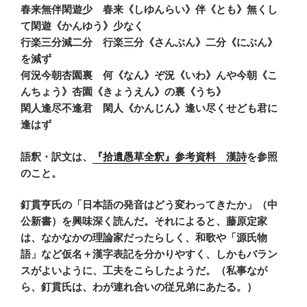
春来無伴閑遊少 春来《しゆんらい》伴《とも》無くし
て閑遊《かんゆう》少なく
行楽三分減二分 行楽三分《さんぶん》二分《にぶん》
を減ず
何況今朝杏園裏 何《なん》ぞ況《いわ》んや今朝《こ
んちょう》杏園《きょうえん》の裏《うち》
閑人逢尽不逢君 閑人《かんじん》逢い尽くせども君に
逢はず
語釈・訳文は、
『拾遺愚草全釈』参考資料 漢詩
を参照
のこと。
釘貫亨氏の「日本語の発音はどう変わってきたか」（中
公新書）を興味深く読んだ。それによると、藤原定家
は、なかなかの理論家だったらしく、和歌や「源氏物
語」など仮名＋漢字表記を分かりやすく、しかもバラン
スがよいように、工夫をこらしたようだ。（私事なが
ら、釘貫氏は、わが連れ合いの従兄弟にあたる。）