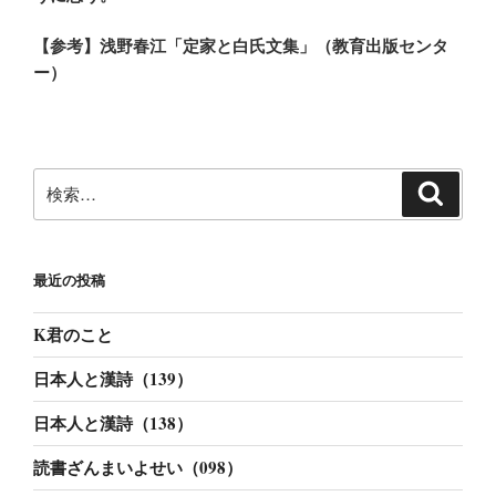
【参考】浅野春江「定家と白氏文集」（教育出版センタ
ー）
検
検
索
索:
最近の投稿
K君のこと
日本人と漢詩（139）
日本人と漢詩（138）
読書ざんまいよせい（098）