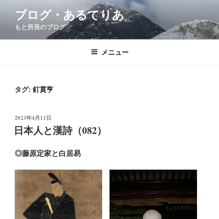
コ
ブログ・あるてりあ
ン
もと所長のブログ
テ
ン
ツ
メニュー
へ
ス
キ
タグ:
釘貫亨
ッ
プ
投
2023年4月11日
稿
日本人と漢詩（082）
日:
◎藤原定家と白居易