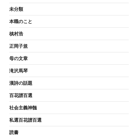
未分類
本職のこと
槙村浩
正岡子規
母の文章
滝沢馬琴
漢詩の話題
百花譜百選
社会主義神髄
私選百花譜百選
読書