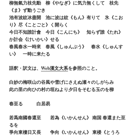
柳無氣力枝先動 柳《やなぎ》に気力無くして 枝先
《ま》ず動うごき
池有波紋冰盡開 池に波は紋《もん》有りて 氷《こお
り》尽《ことごと》く開らく
今日不知誰計會
今日《こんにち》 知らず誰《たれ》
か計会《けいかい》せる
春風春水一時來
春風《しゅんぷう》 春水《しゅんす
い》 一時に来たる
語釈・訳文は、
Web漢文大系
を参照のこと。
白妙の梅咲山の谷風や雪げにさえぬ瀬々のしがらみ
此の里の向ひの村の垣ねより夕日をそむる玉のを柳
春至る 白居易
若爲南國春還至 若為《いかんせん》 南国 春還また至
るを
爭向東樓日又長 争向《いかんせん》 東楼《とうろ