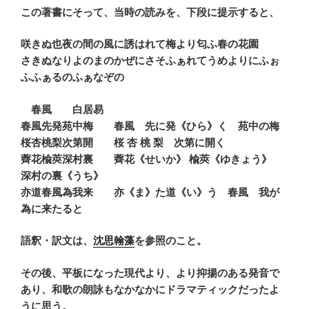
この著書にそって、当時の読みを、下段に提示すると、
咲きぬ也夜の間の風に誘はれて梅より匂ふ春の花園
さきぬなりよのまのかぜにさそふぁれてうめよりにふぉ
ふふぁるのふぁなぞの
春風 白居易
春風先発苑中梅
春風 先に発《ひら》く 苑中の梅
桜杏桃梨次第開
桜 杏 桃 梨 次第に開く
薺花楡莢深村裏 薺花《せいか》 楡莢《ゆきょう》
深村の裏《うち》
亦道春風為我来 亦《ま》た道《い》う 春風 我が
為に来たると
語釈・訳文は、
沈思翰藻
を参照のこと。
その後、平板になった現代より、より抑揚のある発音で
あり、和歌の朗詠もなかなかにドラマティックだったよ
うに思う。