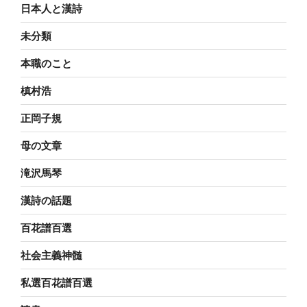
日本人と漢詩
未分類
本職のこと
槙村浩
正岡子規
母の文章
滝沢馬琴
漢詩の話題
百花譜百選
社会主義神髄
私選百花譜百選