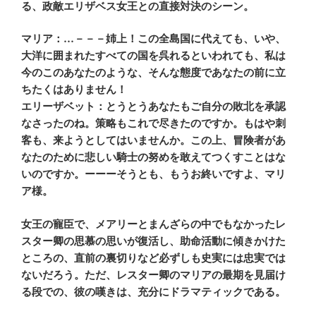
る、政敵エリザベス女王との直接対決のシーン。
マリア：…－－－姉上！この全島国に代えても、いや、
大洋に囲まれたすべての国を呉れるといわれても、私は
今のこのあなたのような、そんな態度であなたの前に立
ちたくはありません！
エリーザベット：とうとうあなたもご自分の敗北を承認
なさったのね。策略もこれで尽きたのですか。もはや刺
客も、来ようとしてはいませんか。この上、冒険者があ
なたのために悲しい騎士の努めを敢えてつくすことはな
いのですか。ーーーそうとも、もうお終いですよ、マリ
ア様。
女王の寵臣で、メアリーとまんざらの中でもなかったレ
スター卿の思慕の思いが復活し、助命活動に傾きかけた
ところの、直前の裏切りなど必ずしも史実には忠実では
ないだろう。ただ、レスター卿のマリアの最期を見届け
る段での、彼の嘆きは、充分にドラマティックである。