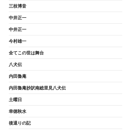
三枝博音
中井正一
中井正一
今村雄一
全てこの世は舞台
八犬伝
内田魯庵
内田魯庵抄訳南総里見八犬伝
土曜日
幸徳秋水
後退りの記