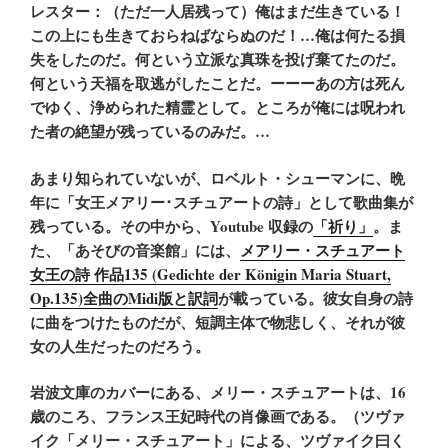
レスター：（ただ一人居残って）俺はまだ生きている！
この上にも生きておらねばならぬのだ！…俺は何たる損
失をしたのだ。何という立派な真珠を投げ棄てたのだ。
何という天福を取逃がしたことだ。ーーーあの方は死ん
でゆく、浄められた精霊として。ところが俺には呪われ
た者の絶望が残っているのみだ。…
あまり知られていないが、ロベルト・シューマンに、晩
年に「女王メアリー･スチュアートの詩」として歌曲集が
残っている。その中から、Youtube 収録の
「祈り」
。ま
た、「あそびの音楽館」には、
メアリー・スチュアート
女王の詩 作品135 (Gedichte der Königin Maria Stuart,
Op.135)全曲のMidi版と訳詞
が載っている。彼女自身の詩
に曲をつけたものだが、短調主体で物悲しく、それが彼
女の人生だったのだろう。
岩波文庫のカバーにある、メリー・スチュアートは、16
歳のころ、フランス王妃時代の肖像画である。（ツヴァ
イク「メリー・スチュアート」による、ツヴァイク曰く