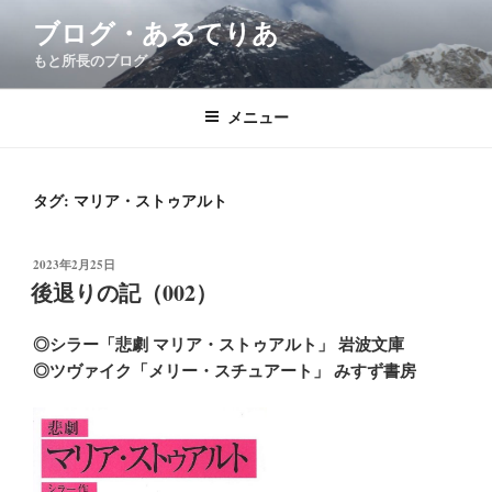
コ
ブログ・あるてりあ
ン
もと所長のブログ
テ
ン
ツ
メニュー
へ
ス
キ
タグ:
マリア・ストゥアルト
ッ
プ
投
2023年2月25日
稿
後退りの記（002）
日:
◎シラー「悲劇 マリア・ストゥアルト」 岩波文庫
◎ツヴァイク「メリー・スチュアート」 みすず書房