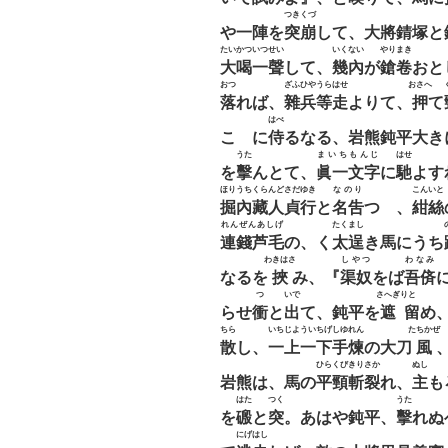
つきくづ
や一陣を
突崩
して、大將錆塚と
たいかついつせい
いくない
やりまき
大喝一聲
して、
幾內
が
鎗卷
おと
おつ
ざふひやうらはせ
おさへ
落
れば、
雜兵等走
よりて、
押
て
はべ
こゝに
侍
るなる、岩熊鈍平大き
うた
まいちもんじ
はせ
を
擊
んとて、
眞一文字
に
馳
よす
ほりうちくらんどさだゆき
なのり
こんいと
掘內藏人貞行
と
名吿
つゝ、
紺絲
れんぜんあしげ
たくまし
連錢芦毛
の、く
太逞
き馬にうち
わきはさ
しやつ
わなみ
なるを
挾
み、『
渠奴
をば
吾㑪
つ
いで
さへぎりとゞ
らせ
衝
と
出
て、鈍平を
遮留
め
ちら
いちじよういちげしゆれん
たちかぜ
散
し、
一上一下手煉
の大刀
風
ひらくび
きりさか
ぬし
岩熊は、馬の
平頸
斬裂
れ、
主
も
はた
つく
うた
を
磤
と
突
。あはや鈍平、
擊
れぬ
にげはし