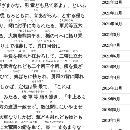
は
をのわらは
こ
2021年12月
聲
ざまかな。
男童
ども見て
來
よ」、といふ
ゞせう
たち
2021年11月
從
もろともに、
立
あがらん、とする程も
さき
うつて
むけ
ぐんびやうら
2021年10月
り、
嚮
に
討手
に
向
られたる、
軍兵等
五六
いわくまどんへい
たて
くゝ
の
2021年8月
る、大將
岩熊鈍平
を、
楯
のうへに
括
り
乘
すいさん
いくどうおん
2021年7月
りまで
推參
して、
異口同音
に
ておひ
はた
かき
ふたかは
たち
、手
負
を
撲地
と
扛
おろして、
二帶
に
立
わ
2021年6月
はむしや
にかしよ
さんかしよ
て
おは
仂武者
なれども
二个所
三个所
、
痍
を
負
ざ
2021年5月
ど
をんな
たすけ
びやうぶ
うしろ
ひて、
婢
ばらに
扶
られ、
屏風
の
背
に隱れ
2021年4月
あきれはて
しかば、定包は
呆果
て、「これは
2015年11月
ふるつわものらかうべ
か
ゝみたる、
老軍等頭
を
掻
き、「申上るも
2015年9月
かた
きゝ
方
の進退一致せず。敵は
聞
しにいやませ
2015年8月
うて
い
大軍なりしかば、
擊
ども
射
れども物とも
2013年1月
おほあらめ
よろひ
かさね
ながさいちぢやう
に
大荒目
の
鎧
を
重
て、
長一丈
あまりな