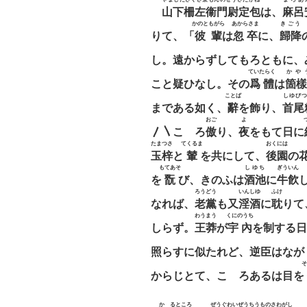
山下柵左衞門尉定包
は、
麻呂
かのともがら
あからさま
きごう
りて、「
彼輩
は
忽卒
に、
歸降
し。遠からずしてもろともに、
ていたらく
かや
こと疑ひなし。その
爲體
は
箇樣
ことば
しゆびつ
まである如く、
辭
を飾り、
首尾
おご
よ
〳〵こゝろ
傲
り、
夜
をもて日に
たまつさ
てくるま
おくには
玉梓
と
輦
を共にして、
後園
の
もてあそ
しゆち
ぎういん
を
翫
び、きのふは
酒池
に
牛飮
ろうどう
いんしゆ
ふけ
なれば、
老黨
も又
淫酒
に
耽
りて
わうまう
くにのうち
しらず。
王莽
が
宇內
を制する日
照らすに似たれど、逆臣はなが
そ
からじとて、こゝろあるは目を
かゝるところ
ぜうぐわいぜうちう
ものさわがし