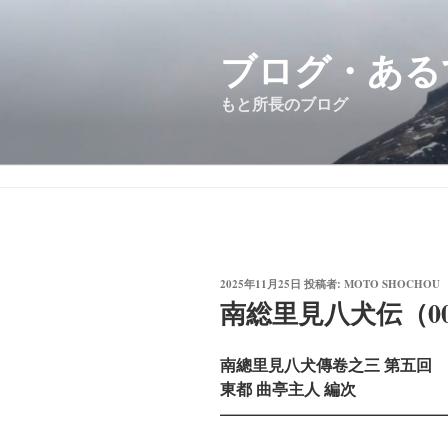
コ
ン
ブログ・ある
テ
ン
もと所長のブログ
ツ
へ
ス
キ
ッ
プ
投
2025年11月25日
投稿者:
MOTO SHOCHOU
稿
南総里見八犬伝（00
日:
南總里見八犬傳卷之三 第五回
東都 曲亭主人 編次
——————————————