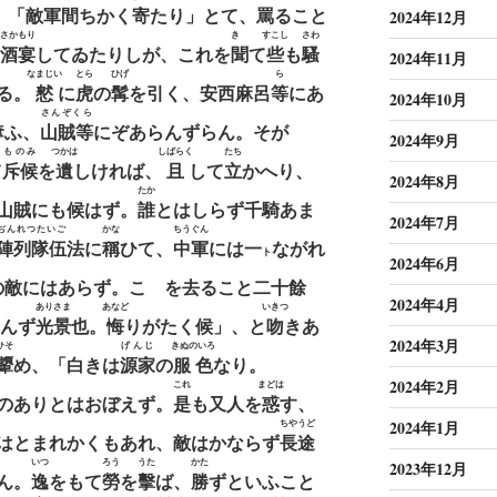
、「敵軍
間
ちかく
寄
たり」とて、
罵
ること
2024年12月
さかもり
きゝ
すこし
さわ
酒宴
してゐたりしが、これを
聞
て
些
も
騷
2024年11月
なまじい
とら
ひげ
ら
る。
憖
に
虎
の
髯
を引く、安西麻呂
等
にあ
2024年10月
さんぞくら
奪ふ、
山賊等
にぞあらんずらん。そが
2024年9月
ものみ
つかは
しばらく
たち
て
斥候
を
遺
しければ、
且
して
立
かへり、
2024年8月
たか
山賊にも候はず。
誰
とはしらず千騎あま
2024年7月
ぢんれつたいご
かな
ちうぐん
陣列隊伍
法に
稱
ひて、
中軍
には一
ながれ
ト
2024年6月
の敵にはあらず。こゝを去ること二十餘
2024年4月
ありさま
あなど
いきつ
んず
光景
也。
悔
りがたく候」、と
吻
きあ
2024年3月
ひそ
げんじ
きぬのいろ
顰
め、「白きは
源家
の
服色
なり。
2024年2月
これ
まどは
のありとはおぼえず。
是
も又人を
惑
す、
ちやうど
2024年1月
はとまれかくもあれ、敵はかならず
長途
いつ
ろう
うた
かた
2023年12月
ん。
逸
をもて
勞
を
擊
ば、
勝
ずといふこと