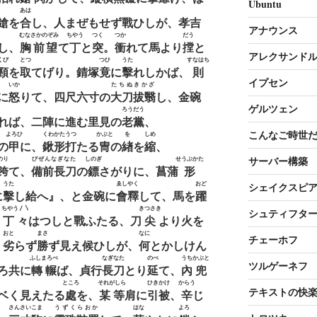
Ubuntu
あは
鎗を
合
し、人まぜもせず戰ひしが、孝吉
アナウンス
むなさかのぞみ
ちやう
つく
つか
だう
し、
胸前望
て
丁
と
突
。
衝
れて馬より
摚
と
アレクサンド
くび
とつ
つひ
うた
すなはち
頸
を
取
てげり。錆塚
竟
に
擊
れしかば、
則
イプセン
いか
たちぬきかざ
に
怒
りて、四尺六寸の
大刀拔翳
し、金碗
ゲルツェン
ろうだう
れば、二陣に進む里見の
老黨
、
こんなご時世
よろひ
くわかたうつ
かぶと
を
しめ
の
甲
に、
鍬形打
たる
冑
の
緖
を
縮
、
サーバー構築
のり
びぜんなぎなた
しのぎ
せうぶかた
跨
て、
備前長刀
の
鏢
さがりに、菖蒲
形
うた
ゑしやく
おど
シェイクスピ
に
擊
し給へ』、と金碗に
會釋
して、馬を
躍
ちやう〳〵
きつさき
シュティフタ
、
丁々
はつしと戰ふたる、刀
尖
より火を
おと
まさ
なに
チェーホフ
、
劣
らず
勝
ず見え候ひしが、
何
とかしけん
ふしまろべ
なぎなた
のべ
うち
かぶと
ツルゲーネフ
ろ共に
轉輾
ば、貞行
長刀
とり
延
て、
內
兜
ところ
それがしら
ひきかけ
からう
テキストの快
ベく見えたる
處
を、
某等
肩に
引被
、
辛
じ
さんさいこま
うずくらおか
はな
よろ