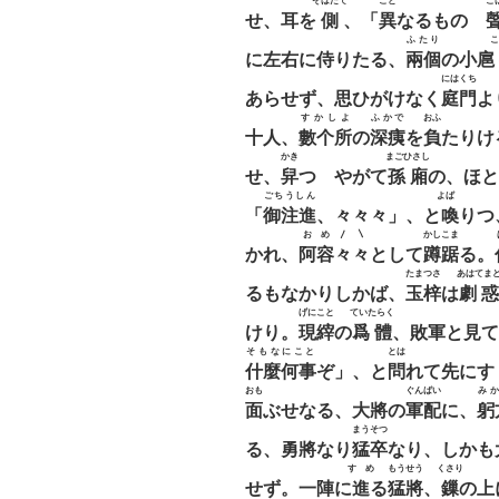
そはだて
こと
こ
せ、耳を
側
、「
異
なるものゝ
ふたり
こ
に左右に侍りたる、
兩個
の小扈
にはくち
あらせず、思ひがけなく
庭門
よ
すかしよ
ふかで
おふ
十人、
數个所
の
深痍
を
負
たりけ
かき
まごひさし
せ、
舁
つゝやがて
孫廂
の、ほと
ごちうしん
よばゝ
「
御注進
、々々々」、と
喚
りつ
おめ〳〵
かしこま
かれ、
阿容々々
として
蹲踞
る。
たまつさ
あはてま
るもなかりしかば、
玉梓
は
劇惑
げにこと
ていたらく
けり。
現縡
の
爲體
、敗軍と見て
そもなにこと
とは
什麼何事
ぞ」、と
問
れて先にす
おも
ぐんばい
み
面
ぶせなる、大將の
軍配
に、
躬
まうそつ
る、勇將なり
猛卒
なり、しかも
すゝめ
もうせう
くさり
せず。一陣に
進
る
猛將
、
鏁
の上