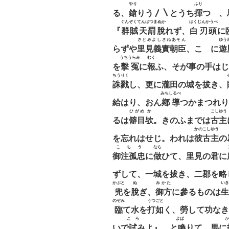
やり
ふり
る、
鎗
りう〳〵とうち
揮
つゝ、
ぐんぞくてんばつまぬか
はくじんかうべ
『
群賊天罰脫
れず、
白刃頭
に
さとみよしさねあそん
ゆう
らずや
里見義實朝臣
、こゝに
遊
うちうらみ
むく
を
擊冤
に
報
ふ、そが事の手はじ
ちうりく
誅戮
し、更に瀧田の城を拔き、
みちしるべ
給はり、おん
鄕導
つかまつれり
ひがめ
か
こしゆう
るは
僻目
欤
。きのふまでは
古主
かのこしゆう
を忘れはせじ。われは
彼古主
の
こちう
なら
御注孤忠
に
做
ひて、里見の君に
ずして、一城を拔き、二郡を略
かぶと
ぬ
みかた
いき
兜
を
脫
ぎ、
御方
に參るものは
生
のぞみ
うつごと
臨
て水を
打如
く、勞して功なき
こゝろ
よばゝ
か
いで
試
みよ』、と
喚
りて、馬に