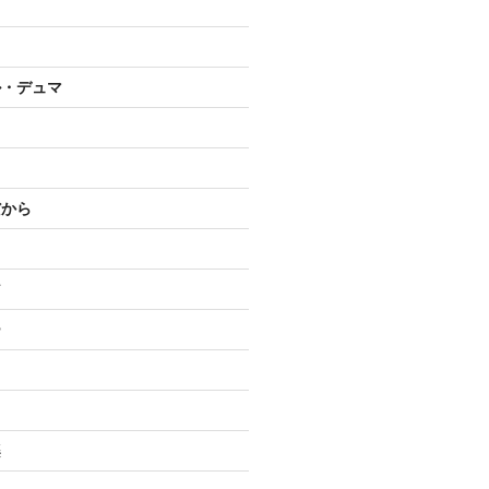
ル・デュマ
だから
ア
ー
楽