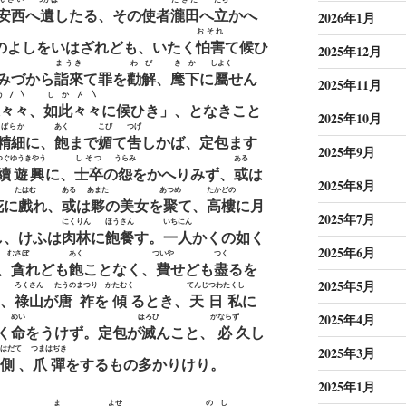
安西
へ
遺
したる、その使者
瀧田
へ
立
かへ
2026年1月
おそれ
のよしをいはざれども、いたく
怕害
て候ひ
2025年12月
まうき
わび
きか
しよく
みづから
詣來
て罪を
勸解
、
麾下
に
屬
せん
2025年11月
う〳〵
しか〴〵
々々
、
如此々々
に候ひき」、となきこと
2025年10月
ばらか
あく
こび
つげ
精細
に、
飽
まで
媚
て
吿
しかば、定包ます
2025年9月
つぐゆうきやう
しそつ
うらみ
ある
續遊興
に、
士卒
の
怨
をかへりみず、
或
は
2025年8月
たはむ
ある
あまた
あつめ
たかどの
花に
戲
れ、
或
は
夥
の美女を
聚
て、
高樓
に月
2025年7月
にくりん
ほうさん
いちにん
し、けふは
肉林
に
飽餐
す。
一人
かくの如く
2025年6月
むさぼ
あく
ついや
つく
、
貪
れども
飽
ことなく、
費
せども
盡
るを
2025年5月
ろくさん
たうのまつり
かたむく
てんじつわたくし
、
祿山
が
唐祚
を
傾
るとき、
天日私
に
2025年4月
めい
ほろび
かならず
く
命
をうけず。定包が
滅
んこと、
必
久し
はだて
つまはぢき
2025年3月
側
、
爪彈
をするもの多かりけり。
2025年1月
ま
よせ
のゝし