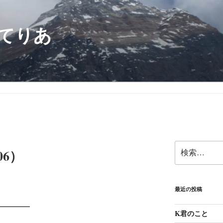
てりあ
検
6）
索:
最近の投稿
————
K君のこと