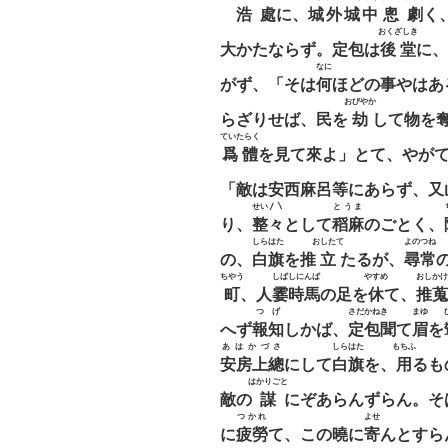
浩處
に、
城外城中
悤劇
く
おくざしき
大かたならず。定包は
後堂
に、
なに
がず、「そは
何
ほどの事やはあ
おびやか
らざりせば、民を
劫
して物を
ていたらく
爲體
を見て來よ」とて、やが
「敵は安西麻呂等にあらず、又
せい〳〵
とうま
り、
整々
として
稻麻
のごとく、
しらはた
おしたて
よのつね
の、
白旗
を推
立
たるが、
尋常
ちやう
しばしにんば
やすめ
おしかけ
町
、人
霎時馬
の足を
休
て、
推蒐
つげ
さだかねきゝ
まゆ
へず
報知
しかば、
定包聞
て
眉
を
あはかづさ
しらはた
もちふ
安房上總
にして
白旗
を、
用
るも
はかりごと
敵の
謀
にぞあらんずらん。そ
つかれ
よせ
に
疲勞
て、この曉に
寄
んとすら