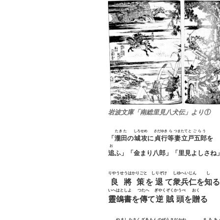
岩波文庫「南総里見八犬伝」より①
たきた
しろ
せめ
さだゆき
ら
つまたて
とごらう
「
瀧田
の
城
攻
に
貞行
等
妻立
戸五郎
を
お
追
ふ」「金まり八郎」「里見よしさね
りやうせうはかりごと
しりぞけ
しゆへいじん
し
良將策
を
退
て
衆兵仁
を
知
る
いへはとしよ
つたへ
ぎやくぞくかうべ
おく
靈鴿書
を
傳
て
逆賊頭
を
贈
る
やましたさくざゑもんのぜうさだかね
まろあ