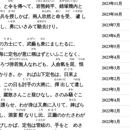
げぢ
いわくまどんへい
さびつかいくない
2023年11月
、と
令
を傳へて、
岩熊鈍平
、
錆塚幾內
と
びやう
さづけ
きんぜん
めい
うけ
いそがは
2023年10月
兵
を
授
しかば、兩人
欣然
と
命
を
受
、
遽
し
いさみ
はせさり
2023年7月
し、
勇
にいさみて
馳去
けり。
2023年6月
りきし
ぶげい
ひと
の
力士
にて、
武藝
も
衆
にましたるに、
2023年5月
ごと
かな
每
に定包が意に
稱
はずといふことなく、
2023年4月
ぼうじやくぶじん
みな
のみ
うらみ
ろづ
傍若無人
なれども、人
僉
氣を
屈
、
恨
2023年3月
ひごろ
かりき。かゝれば山下定包は、
日來
よ
2023年2月
うつて
えらみいだ
つかは
、この日も
討手
の大將に、
擇出
して
遺
し
2023年1月
けちら
さわ
、
蹴散
さんこと疑ひなし。さのみ
騷
ぐこ
2022年4月
まも
をんな
を
護
らせ、わが身は又奧に入りて、
婢
ばら
2022年2月
たけなは
ころ
おもて
し、酒宴
酣
なりし
比
、
正廳
のかたさわが
いとたけ
2022年1月
びしかば、定包は
管絃
の、手をとゞめさ