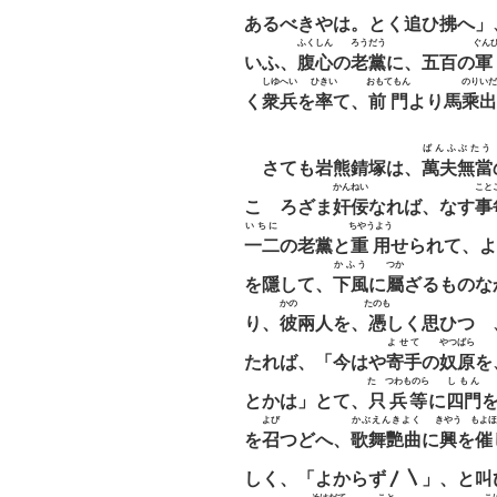
あるべきやは。とく追ひ拂へ」
ふくしん
ろうだう
ぐん
いふ、
腹心
の
老黨
に、五百の
軍
しゆへい
ひきい
おもてもん
のりいだ
く
衆兵
を
率
て、
前門
より馬
乘出
ばんふぶたう
さても岩熊錆塚は、
萬夫無當
かんねい
こと
こゝろざま
奸佞
なれば、なす
事
いちに
ちやうよう
一二
の老黨と
重用
せられて、よ
かふう
つか
を隱して、
下風
に
屬
ざるものな
かの
たのも
り、
彼
兩人を、
憑
しく思ひつゝ
よせて
やつばら
たれば、「今はや
寄手
の
奴原
を
たゞつわものら
しもん
とかは」とて、
只兵等
に
四門
よび
かぶえんきよく
きやう
もよほ
を
召
つどへ、
歌舞艷曲
に
興
を
催
しく、「よからず〳〵」、と叫