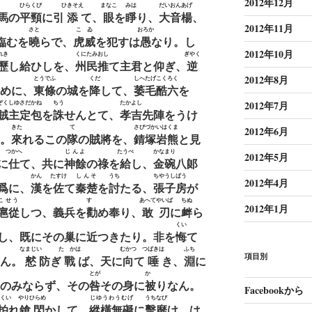
2012年12月
ひらくび
ひきそえ
まなこ
みは
だいおんあげ
馬の
平頸
に引
添
て、
眼
を
睜
り、
大音楊
、
2012年11月
さと
こゐ
おろか
臨むを
曉
らで、
虎威
を犯すは
愚
なり。し
2012年10月
れき
くにたみおし
ぎやく
歷
し給ひしを、
州民推
て主君と仰ぎ、
逆
2012年8月
とうでふ
くだ
しへたげこくろく
めに、
東條
の城を
降
して、
萎毛酷六
を
ぞくしゆさだかね
ちう
たかよし
2012年7月
賊主定包
を
誅
せんとて、
孝吉
先陣をうけ
きた
て
さびづかいはくま
2012年6月
。
來
れるこの
隊
の賊將を、
錆塚岩熊
と見
つかへ
じんよ
たうべ
かなまり
2012年5月
に
仕
て、共に
神餘
の祿を
給
し、
金碗
八郞
かん
たすけ
しんそ
うち
ちやうしばう
2012年4月
爲に、
漢
を
佐
て
秦楚
を
討
たる、
張子房
が
こせう
すゝ
あへてやいば
ちぬ
2012年1月
扈從
しつ、義兵を
勸
め奉り、
敢刃
に
衅
ら
くい
し、既にその巢に近つきたり。非を
悔
て
なまじい
たゝかは
むかつ
つばきは
ふち
項目別
ん。
憖
防ぎ
戰
ば、天に
向
て
唾
き、
淵
に
とが
かゝ
のみならず、その
咎
その身に
被
りなん。
Facebookから
くい
やりひらめ
じゆうわうむげ
うちなび
拍
れ
鎗閃
かして、
縱橫無礙
に
擊靡
け、は