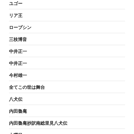
ユゴー
リア王
ロープシン
三枝博音
中井正一
中井正一
今村雄一
全てこの世は舞台
八犬伝
内田魯庵
内田魯庵抄訳南総里見八犬伝