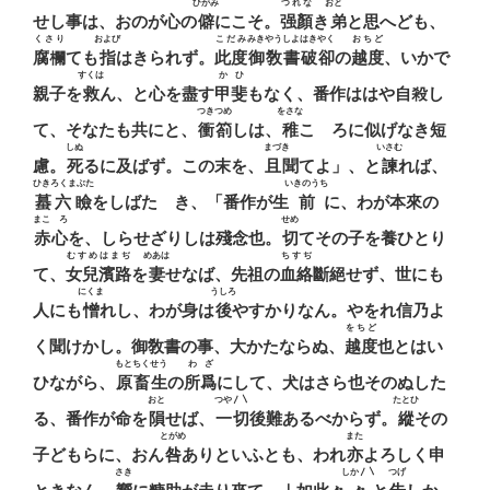
ひがみ
つれな
おとゝ
せし事は、おのが心の
僻
にこそ。
强顏
き
弟
と思へども、
くさり
および
こだみ
みきやうしよはきやく
おちど
腐欄
ても
指
はきられず。
此度
御敎書破卻
の
越度
、いかで
すくは
かひ
親子を
救
ん、と心を盡す
甲斐
もなく、番作ははや自殺し
つきつめ
をさな
て、そなたも共にと、
衝箚
しは、
稚
こゝろに似げなき短
しぬ
まづきゝ
いさむ
慮。
死
るに及ばず。この末を、
且聞
てよ」、と
諫
れば、
ひきろくまぶた
いきのうち
蟇六瞼
をしばたゝき、「番作が生
前
に、わが本來の
まこゝろ
せめ
赤心
を、しらせざりしは殘念也。
切
てその子を養ひとり
むすめはまぢ
めあは
ちすぢ
て、
女兒濱路
を
妻
せなば、先祖の
血絡
斷絕せず、世にも
にくま
うしろ
人にも
憎
れし、わが身は
後
やすかりなん。やをれ信乃よ
をちど
く聞けかし。御敎書の事、大かたならぬ、
越度
也とはい
もとちくせう
わざ
ひながら、
原畜生
の
所爲
にして、犬はさら也そのぬした
おと
つや〳〵
たとひ
る、番作が命を
隕
せば、
一切
後難あるべからず。
縱
その
とがめ
また
子どもらに、おん
咎
ありといふとも、われ
亦
よろしく申
さき
しか〳〵
つげ