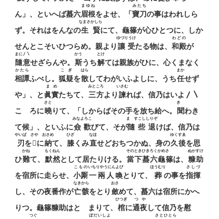
まゆね
みたち
ん」、といへば蟇六
眉根
をよせ、「
寶刀
の事はわれしら
なまさかしら
ず。それはをんなの
生賢
にて、龜篠が心ひとつに、しか
ゆづりうけ
わどの
せんとこそいひつらめ。親より
讓受
たる物は、
和殿
が
まに〳〵
かう
とけ
隨意
せざらんや。
斯
うち
解
ては親族がひに、心くまなく
かたら
こぎ
はら
まか
相譚
ふべし。
狐疑
を
散
してわがいふよしに、うち
任
せず
まめ
みところ
いさむ
や」、と
眞實
たちて、
三方
より
諫
れば、信乃はいよ〳〵
さと
きゝ
こゝろに
曉
りて、「しからばその手を放ち給へ。
聞
わき
みなよろこ
まゝすこししりぞ
て候」、といふに
僉歡
びて、そが
隨些退
けば、信乃は
やいば
さや
おさめ
ひざ
なほ
ゆくすゑ
刃
を
𩋡
に
納
て、
膝
くみ
直
せどおちつかぬ、身の
久後
を思
かね
もくねん
そのとき
ひきろくかめさゝ
ぬかすけ
ひ
難
て、
默然
として居たりける。
當下
蟇六龜篠
は、
糠助
こもの
いちりやうにんよび
ほうむり
さしづ
を宿所に走らせ、
小厮
一兩人喚
とりて、
葬
の事を
指揮
なきから
おさ
し、その夜番作が
亡骸
をとり
斂
めて、蟇六は宿所にかへ
ひつぎ
つや
りつ。龜篠糠助はとゞまりて、
棺
に
通夜
して信乃を慰
つぐ
ぼだいしよ
さとひとら