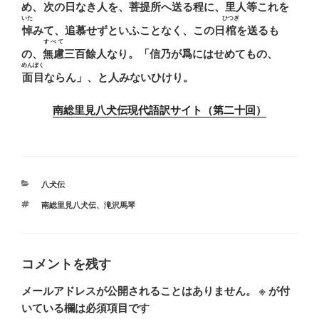
め、
次
の日なき人を、
菩提所
へ送る程に、
里人等
これを
いた
ひつぎ
悼
みて、追慕せずといふことなく、この日
棺
を送るも
すべて
の、
無慮
三百餘人なり。「信乃が爲にはせめてもの、
めんぼく
面目
ならん」、と人みないひけり。
南総里見八犬伝現代語訳サイト（第二十回）
カ
八犬伝
テ
タ
南総里見八犬伝
、
滝沢馬琴
ゴ
グ
リ
ー
コメントを残す
メールアドレスが公開されることはありません。
※
が付
いている欄は必須項目です