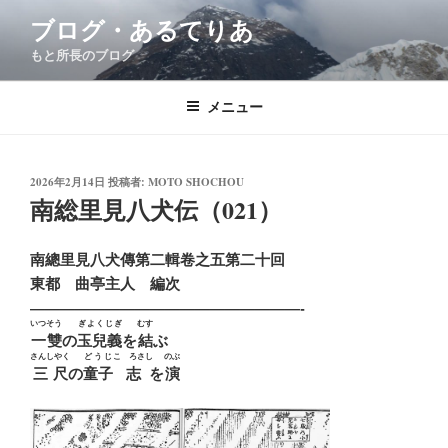
コ
ブログ・あるてりあ
ン
もと所長のブログ
テ
ン
ツ
メニュー
へ
ス
キ
投
2026年2月14日
投稿者:
MOTO SHOCHOU
稿
南総里見八犬伝（021）
ッ
日:
プ
南總里見八犬傳第二輯卷之五第二十回
東都 曲亭主人 編次
——————————————————-
いつそう
ぎよくじぎ
むす
一雙
の
玉兒義
を
結
ぶ
さんしやく
どうじ
こゝろさし
のぶ
三尺
の
童子
志
を
演