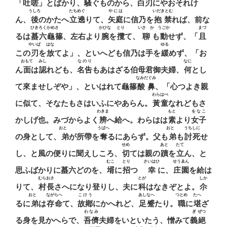
「吐
嗟
」とばかり、騷ぐものから、
白刃
にやおそれけ
うしろ
たちめぐ
やには
いだきとむ
ん、
後
のかたへ
立遶
りて、
矢庭
に信乃を
抱禁
れば、前な
ひきろくかめさゝ
かひな
とり
いさゝか
うごか
まづ
るは
蟇六龜篠
、左右より
腕
を
攬
て、
聊
も
動
せず、「
且
やいば
はな
ゆる
この
刃
を
放
てよ」、といへども信乃は手を
緩
めず、「お
おもて
みし
なのり
なに
ん
面
は
認
れども、
名吿
もあはざる伯母君御夫婦、
何
とし
なみだぐみ
て來ませしぞや」、といはれて龜篠
酸鼻
、「心つよき親
わらはべ
に似て、そなたもさはいふにやあらん。
黃童
なれどもさ
わきま
もと
をなこ
かしげ也。みづからよく
辨
へ給へ。わらはは
素
より
女子
おとゝ
うばへ
おとゝ
うちしに
の身として、
弟
が所帶を
奪
るにあらず。父も
弟
も
討死
せ
せめ
あと
たて
し、と風の便りに聞えしころ、
切
ては親の
蹟
を
立
ん、と
むこ
とり
さいはひ
せうゑん
思ふばかりに蟇六どのを、
壻
に
招
つゝ
幸
に、
庄園
を給は
むらおさ
とが
しか
りて、
村長
さへになり登りし、夫に
科
はなきぞとよ。
尒
おとゝ
ながらへ
こけう
あしなへ
つとめ
たへ
るに
弟
は
存命
て、
故鄕
にかへれど、
足蹙
たり。
職
に
堪
ざ
わなみ
ぎ
ぜつ
る身を見かへらで、
吾儕
夫婦をいといたう、憎みて
義
絕