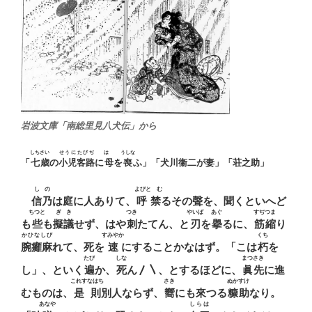
岩波文庫「南総里見八犬伝」から
しちさい
せうに
たびぢ
はゝ
うしな
「
七歳
の
小児
客路
に
母
を
喪
ふ」「犬川衞二が妻」「荘之助」
しの
よびとゞむ
信乃
は庭に人ありて、
呼禁
るその聲を、聞くといへど
ちつと
ぎき
つき
やいば
あぐ
すぢつま
も
些
も
擬議
せず、はや
刺
たてん、と
刃
を
擧
るに、
筋縮
り
かひなしび
すみやか
くち
腕癱麻
れて、死を
速
にすることかなはず。「こは
朽
を
たび
しな
まつさき
し」、といく
遍
か、
死
ん〳〵、とするほどに、
眞先
に進
これすなはち
さき
ぬかすけ
むものは、
是則
別人ならず、
嚮
にも來つる
糠助
なり。
あなや
しらは