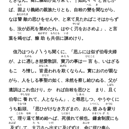
ときなん。
嚮
に糠助が走り來て、｜如此々
々
と
吿
しか
もと
へん
きゝ
ば、
固
より義絕の親族たりとも、自殺の
變
を
聞
ながら、
あたかたき
なほ
讐敵
の思ひをせんや、と來て見たればこそはからず
とゞ
やいば
も、汝が必死を
禁
めたれ。はやく
刃
をおさめよ」、と言
つく
ぬかすけ
もろとも
いさ
葉を
竭
せば、糠
助
も
共侶
に
諫
めけり。
信乃はつら〳〵うち聞くに、「思ふには似ず伯母夫婦
たのも
みたち
ひとこと
が、よに
憑
しき慈愛敎訓、
寶刀
の事は一
言
も、いはざる
みなこれ
あざむ
もこゝろ憎し。
皆是
われを
欺
くならん。實におのが親な
ひじり
がら、人をしる事
聖
の如く、未然を察し給ひぬる、父が
しばら
遺訓はこれ也けり。かゝれば自殺を思ひとゞまり、
且
く
やしなは
しあん
伯母に
養
れて、人とならん」、と
尋思
しつ、やうやくに
うなづき
いつくし
かうむ
うち
點頭
、「思ひがけなき方ざまの、おん
慈
みを
蒙
り
ことわ
せめ
とゞ
しにおく
かまくら
ざた
て、
理
り
逼
て
禁
め給へば、
死後
れて候也。
鐮倉
制度
にも
およば
たち
いだ
おふせ
及
ずして、
大刀
さへ
出
すに及ばずは、
命
に從ひ奉ら