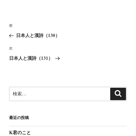
投
前
前
稿
の
日本人と漢詩（130）
ナ
投
ビ
稿
次
次
ゲ
の
日本人と漢詩（131）
ー
投
稿
シ
ョ
ン
検
検
索
索:
最近の投稿
K君のこと