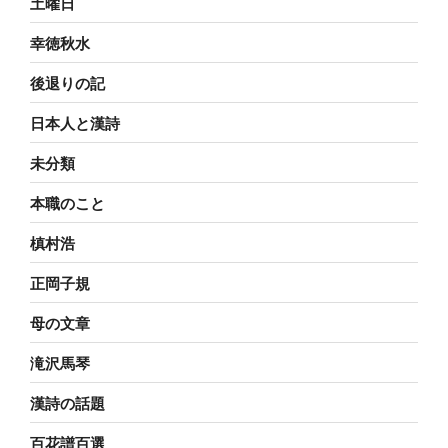
土曜日
幸徳秋水
後退りの記
日本人と漢詩
未分類
本職のこと
槙村浩
正岡子規
母の文章
滝沢馬琴
漢詩の話題
百花譜百選