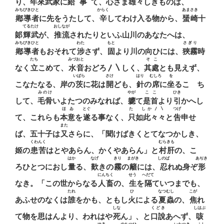
り、
年來武家
に給
事
て、心ざま
雄
々
しきものは、
みちびきひと
からく
あまさき
鄕導者
に先をうたして、
辛
してわけ入る物から、
蜑崎
十
てるたけ
おしなが
郞
輝武
が、
推流
されたりといふ山川のあなたへは、
みちびきひと
わた
もと
さぎり
鄕導者
もおそれて
涉
さず、
固
より川の向ひには、
狹霧
時
たち
みづおと
そこ
なく
立
こめて、
水音
おどろ〳〵しく、
其處
とも見えず、
いばら
さけ
はり
むしろ
を
こなたなる、岸の
茨
に花は
開
ども、
針
の
席
に
坐
るこゝち
みのけ
やが
こ
こ
ひき
して、
毛骨
いよたつのみなれば、
軈
て
是
首
より
引
かへし
ほゐ
とぐ
たゞしか〳〵
つげ
て、これらも
本意
を
遂
る事なく、
只如此々々
と
吿
申せ
また
ば、五十子は
又
さらに、「聞けばきくとてなつかしき、
くわんく
むらきも
姬の
患苦
はとやあらん、かくやあらん」と
村肝
の、こゝ
はか
なげ
きり
まがき
しのば
あぢき
ろひとつにおし
量
る、
歎
きの
霧
の
籬
には、
忍
れぬ身ぞ
形
にんちく
せう
へだて
なき。「この世からなる
人畜
の、
生
を
隔
ていつまでも、
たれ
ひ
なつむし
こが
あふせのなくは
誰
をかも、ともし
火
による
夏蟲
の、
焦
れ
しな
くどき
しはぶ
て物を思はんより、われはや
死
ん」、と
口說
あへず、
咳