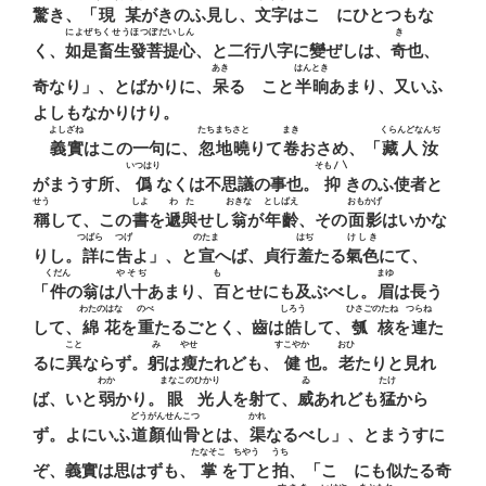
驚き、「
現某
がきのふ見し、
文字
はこゝにひとつもな
によぜちくせうほつぼだいしん
き
く、
如是畜生發菩提心
、と二行八字に變ぜしは、
奇
也、
あき
はんとき
奇なり」、とばかりに、
呆
るゝこと
半晌
あまり、又いふ
よしもなかりけり。
よしざね
たちまちさと
まき
くらんどなんぢ
義實
はこの一句に、
忽地曉
りて
卷
おさめ、「
藏人汝
いつはり
そも〳〵
がまうす所、
僞
なくは不思議の事也。
抑
きのふ使者と
せう
しよ
わた
おきな
としばえ
おもかげ
稱
して、この
書
を
遞與
せし
翁
が
年齡
、その
面影
はいかな
つばら
つげ
のたま
はぢ
けしき
りし。
詳
に
吿
よ」、と
宣
へば、貞行
羞
たる
氣色
にて、
くだん
やそぢ
もゝ
まゆ
「
件
の翁は
八十
あまり、
百
とせにも及ぶべし。
眉
は長う
わたのはな
のべ
しろう
ひさごのたね
つらね
して、
綿花
を
重
たるごとく、齒は
皓
して、
瓠核
を
連
た
こと
み
やせ
すこやか
おひ
るに
異
ならず。
躬
は
瘦
たれども、
健
也。
老
たりと見れ
わか
まなこのひかり
ゐ
たけ
ば、いと
弱
かり。
眼光
人を射て、
威
あれども
猛
から
どうがんせんこつ
かれ
ず。よにいふ
道顏仙骨
とは、
渠
なるべし」、とまうすに
たなそこ
ちやう
うち
ぞ、義實は思はずも、
掌
を
丁
と
拍
、「こゝにも似たる奇