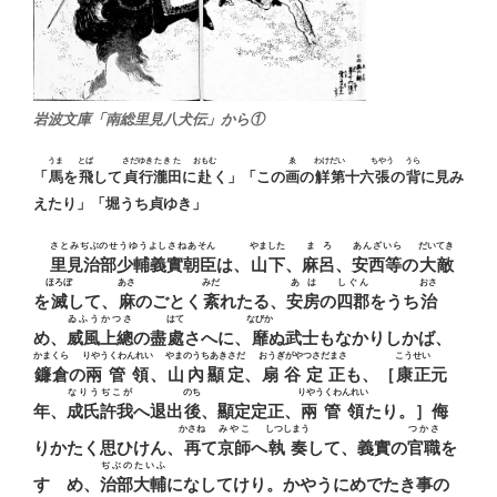
岩波文庫「南総里見八犬伝」から①
うま
とば
さだゆき
たきた
おもむ
ゑ
わけ
だい
ちやう
うら
「
馬
を
飛
して
貞行
瀧田
に
赴
く」「この
画
の
觧
第
十六
張
の
背
に
見
み
えたり」「堀うち貞ゆき」
さとみぢぶのせうゆうよしさねあそん
やました
まろ
あんざいら
だいてき
里見治部少輔義實朝臣
は、
山下
、
麻呂
、
安西等
の
大敵
ほろぼ
あさ
みだ
あは
しぐん
おさ
を
滅
して、
麻
のごとく
紊
れたる、
安房
の
四郡
をうち
治
ゐふうかつさ
はて
なびか
め、
威風上總
の盡
處
さへに、
靡
ぬ武士もなかりしかば、
かまくら
りやうくわんれい
やまのうちあきさだ
おうぎがやつさだまさ
こうせい
鐮倉
の
兩管領
、
山內顯定
、
扇谷定正
も、［
康正
元
なりうぢこが
のち
りやうくわんれい
年、
成氏許我
へ退出
後
、顯定定正、
兩管領
たり。］侮
かさね
みやこ
しつしまう
つかさ
りかたく思ひけん、
再
て
京師
へ
執奏
して、義實の
官職
を
ぢぶのたいふ
すゝめ、
治部大輔
になしてけり。かやうにめでたき事の