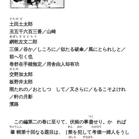
どたの
ど
土田
土
太郎
丑五千六百三番／山崎
あぼし
さもじらう
網乾
左文二郎
三保ノ谷か／しころに／似たる破傘／風にとられしと／
前へ引く也
巻舒在手雖無定／用舎由人却有功
かたの
交野
加太郎
板野井太郎
雨たれの／おとしつゝして／又さらに／もるこそよけれ
／軒の月影
濱路
つく
この編第二の卷に至りて、伏姬の事
盡
せり。かゝれば
ぢゃうしふ
きん
おか
たかのり
肇輯
第十回なる題目は、［
禁
を
犯
して
考德
一婦人をうし
はしら
すなはち