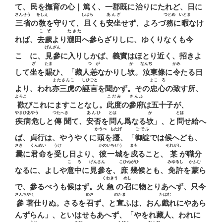
て、
民
を
撫育
の心｜
篤
く、一郡既に
治
りにたれど、日に
さんせう
をしえ
しばら
あんざ
つとめ
いとま
三省
の
敎
を守りて、
且
くも
安坐
せず、よろづ
務
に
暇
なけ
こぞ
たきた
れば、
去歲
より
瀧田
へ參らざりしに、ゆくりなくも今
げんざん
こゝに、
見參
に入りしかば、義實はほとり近く、招きよ
ざ
たま
つゝが
か
なんぢ
かみ
して
坐
を
賜
ひ、「藏人
恙
なかりし
欤
。
汝
東條に
令
たる日
またさんこ
しひごと
まこゝろ
より、われ
亦三虎
の
誣言
を聞かず。その
忠心
の致す所、
よろこ
こだみ
さんふ
歡
びこれにますことなし。
此度
の
參府
は五十子が、
やまひあやう
つたへきゝ
あんひ
とは
か
とは
疾病危
しと
傳聞
て、
安否
を
問
ん爲なる
欤
」、と
問
せ給へ
かうべ
もたげ
ごでふ
ば、貞行は、やうやくに
頭
を
擡
、「
御諚
では候へども、
さき
くんめい
うけ
かのいちぜう
まも
それがし
曩
に
君命
を
受
し日より、
彼一城
を
戍
ること、
某
が職分
こゝろ
げんさん
こひねがひ
みゆるし
かふむ
なるに、よしや
意中
に
見參
を、
庶幾
候とも、
免許
を
蒙
ら
くわきう
めし
で、參るべうも候はず。火
急
の
召
に物とりあへず、只今
さんちやく
めさ
のたま
たはむ
參著
仕りぬ。さるを
召
ず、と
宣
ふは、おん
戲
れにやあら
んずらん」、といはせもあへず、「やをれ藏人、われに