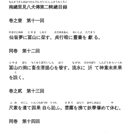
なんさうさとみはつけんでん
だいにしふ
さうもくろく
南總里見八犬傳
第二輯
總目録
巻之壹 第十一回
やまひと
ゆめ
とやま
しをり
さだゆき
あん
れいしよ
たてまつ
仙翁
夢
に
冨山
に
栞
す。
貞行
暗
に
靈書
を
獻
る。
同巻 第十二回
とやま
ほら
ちくせう
ぼだいしん
はつ
ながれ
さかのぼり
しんどう
みらい
くわ
冨山
の
洞
に
畜生
菩提心
を
發
す。
流水
に
沂
て
神童
未來
果
と
を
説
く。
巻之貮 第十三回
ふみ
のこし
いんくわ
みづか
うつた
さきり
はらつ
あやしみ
はじ
や
尺素
を
遺
て
因果
自
ら
訟
ふ。
雲霧
を
拂
て
妖孽
肇
めて
休
む。
同巻 第十四回