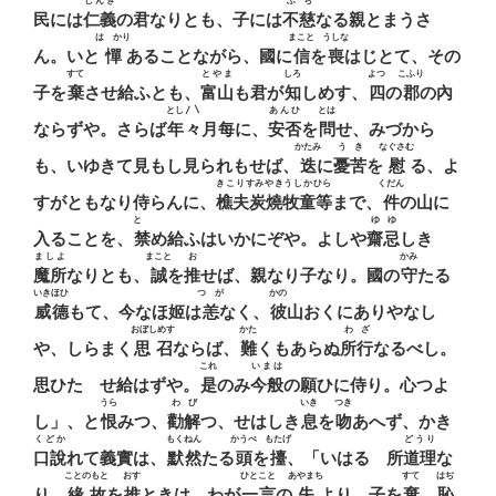
じんぎ
ふぢ
民には
仁義
の君なりとも、子には
不慈
なる親とまうさ
はゞかり
まこと
うしな
ん。いと
憚
あることながら、國に
信
を
喪
はじとて、その
すて
とやま
しろ
よつ
こふり
子を
棄
させ給ふとも、
富山
も君が
知
しめす、
四
の
郡
の內
とし〳〵
あんひ
とは
ならずや。さらば
年々
月每に、
安否
を
問
せ、みづから
かたみ
うき
なぐさむ
も、いゆきて見もし見られもせば、
迭
に
憂苦
を
慰
る、よ
きこりすみやきうしかひら
くだん
すがともなり侍らんに、
樵夫炭燒牧童等
まで、
件
の山に
とゞ
ゆゆ
入ることを、
禁
め給ふはいかにぞや。よしや
齋忌
しき
ましよ
まこと
お
かみ
魔所
なりとも、
誠
を
推
せば、親なり子なり。國の
守
たる
いきほひ
つゝが
かの
威德
もて、今なほ姬は
恙
なく、
彼
山おくにありやなし
おぼしめす
かた
わざ
や、しらまく
思召
ならば、
難
くもあらぬ
所行
なるべし。
これ
いまは
思ひたゝせ給はずや。
是
のみ
今般
の願ひに侍り。心つよ
うら
わび
いき
つき
し」、と
恨
みつ、
勸解
つ、せはしき
息
を
吻
あへず、かき
くどか
もくねん
かうべ
もたげ
どうり
口說
れて義實は、
默然
たる
頭
を
擡
、「いはるゝ所
道理
な
ことのもと
おす
ひとこと
あやまち
すて
はぢ
り。
緣故
を
推
ときは、わが
一言
の
失
より、子を
棄
、
恥