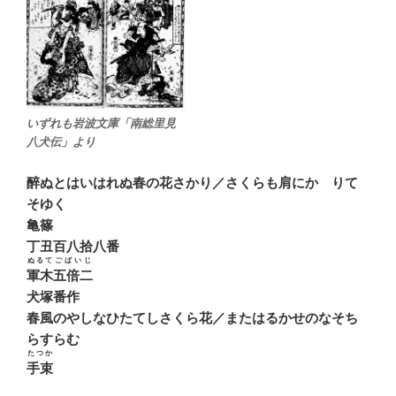
いずれも岩波文庫「南総里見
八犬伝」より
醉ぬとはいはれぬ春の花さかり／さくらも肩にかゝりて
そゆく
亀篠
丁丑百八拾八番
ぬるて
ごばいじ
軍木
五倍二
犬塚番作
春風のやしなひたてしさくら花／またはるかせのなそち
らすらむ
たつか
手束