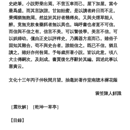
史絶筆。小説野乗出焉。不啻五車而己。屋下加屋。當今
最爲盛。而其言詼諧。甘如飴蜜。是以讀者終日而不足。
秉燭猶無飽焉。然益於其好者幾稀矣。又與夫煙草能人
醉。竟無充飲食藥餌者無以異也。嗚呼書也者寔不可信。
而信與不信之有。信言不美。可以警後學。美言不信。可
以娯婦幼。儻由正史以評稗史。乃圓器方底而己。雖俗子
固知其難合。苟不與史合者。誰能信之。既已不信。猶且
讀之。雖好亦何咎焉。予毎歳所著小説。皆以此意。頃八
犬士傳嗣次。及刻成。書賈復乞序辭於其編。因述此事以
塞責云。
文化十三年丙子仲秋閏月望。抽毫於著作堂南牕木樨花蔭
簑笠陳人觧識
［震坎解］［乾坤一草亭］
【目録】