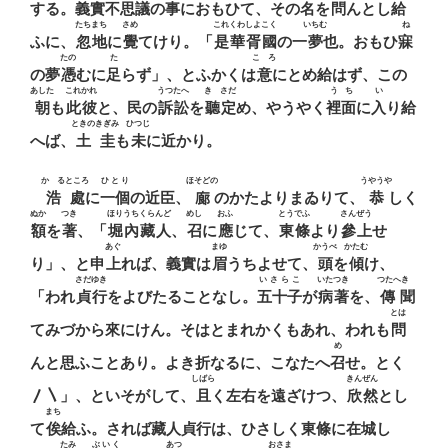
する。義實不思議の事におもひて、その名を
問
んとし給
たちまち
さめ
これくわしよこく
いちむ
ね
ふに、
忽地
に
覺
てけり。「
是華胥國
の一
夢
也。おもひ
寐
たの
た
こゝろ
の夢
憑
むに
足
らず」、とふかくは
意
にとめ給はず、この
あした
これかれ
うつたへ
きゝさだ
うち
い
朝
も
此彼
と、民の
訴訟
を
聽定
め、やうやく
裡面
に
入
り給
ときのきぎみ
ひつじ
へば、
土圭
も
未
に近かり。
かゝるところ
ひとり
ほそどの
うやうや
浩處
に
一個
の近臣、
廊
のかたよりまゐりて、
恭
しく
ぬか
つき
ほりうちくらんど
めし
おふ
とうでふ
さんぜう
額
を
著
、「
堀內藏人
、
召
に
應
じて、
東條
より
參上
せ
あぐ
まゆ
かうべ
かたむ
り」、と申
上
れば、義實は
眉
うちよせて、
頭
を
傾
け、
さだゆき
いさらこ
いたつき
つたへきゝ
「われ
貞行
をよびたることなし。
五十子
が
病著
を、
傳聞
とは
てみづから來にけん。そはとまれかくもあれ、われも
問
め
んと思ふことあり。よき折なるに、こなたへ
召
せ。とく
しばら
きんぜん
〳〵」、といそがして、
且
く左右を遠ざけつ、
欣然
とし
まち
て
俟
給ふ。されば藏人貞行は、ひさしく東條に在城し
たみ
ぶいく
あつ
おさま