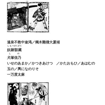
遠泉不救中途渇／獨木難搘大厦傾
しもべ
がくざう
奴隷
額藏
しの
犬塚信乃
いせのあまか／かつきあけつゝ／かたおもひ／あはむの
玉の／輿になのりそ
一万度太麻