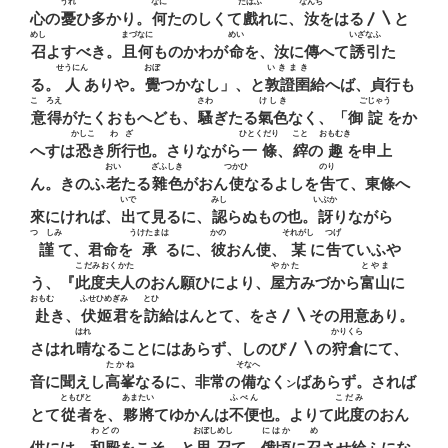
うれ
なに
たはふ
なんぢ
心の
憂
ひ多かり。
何
たのしくて
戲
れに、
汝
をはる〳〵と
めし
まづなに
めい
いざなふ
召
よすべき。
且何
ものかわが
命
を、汝に傳へて
誘引
た
せうにん
おぼ
いきまき
る。
人
ありや。
覺
つかなし」、と
敦證圉
給へば、貞行も
こゝろえ
さわ
けしき
ごじゃう
意得
がたくおもへども、
騷
ぎたる
氣色
なく、「御
諚
をか
かしこ
わざ
ひとくだり
こと
おもむき
へすは
恐
き
所行
也。さりながら
一條
、
縡
の
趣
を申上
おい
ざふしき
つかひ
のり
ん。きのふ
老
たる
雜色
がおん
使
なるよしを
吿
て、東條へ
いで
みし
いぶか
來にければ、
出
て見るに、
認
らぬもの也。
訝
りながら
つゝしみ
うけたまは
かの
それがし
つげ
謹
て、君命を
承
るに、
彼
おん使、
某
に
吿
ていふや
こだみおくかた
やかた
とやま
う、『
此度夫人
のおん願ひにより、
屋方
みづから
富山
に
おもむ
ふせひめぎみ
とひ
赴
き、
伏姬君
を
訪
給はんとて、をさ〳〵その用意あり。
はれ
かりくら
さはれ
晴
なることにはあらず、しのび〳〵の
狩倉
にて、
たかね
そなへ
音に聞えし
高峯
なるに、非常の
備
なく
ばあらず。されば
ン
ともびと
あまたい
ふべん
こだみ
とて
從者
を、
夥將
てゆかんは
不便
也。よりて
此度
のおん
わどの
おぼしめし
にはか
め
供には、
和殿
をこそ、と
思召
て、
俄頃
に
召
させ給ふにな