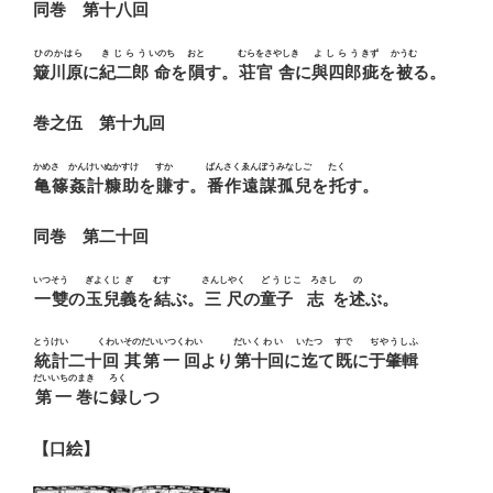
同巻 第十八回
ひのかはら
きじらう
いのち
おと
むらをさ
やしき
よしらう
きず
かうむ
簸川原
に
紀二郎
命
を
隕
す。
荘官
舎
に
與四郎
疵
を
被
る。
巻之伍 第十九回
かめさゝ
かんけい
ぬかすけ
すか
ばんさく
ゑんぼう
みなしご
たく
亀篠
姦計
糠助
を
賺
す。
番作
遠謀
孤兒
を
托
す。
同巻 第二十回
いつそう
ぎよくじ
ぎ
むす
さんしやく
どうじ
こゝろさし
の
一雙
の
玉兒
義
を
結
ぶ。
三尺
の
童子
志
を
述
ぶ。
とうけい
くわい
その
だいいつくわい
だい
くわい
いたつ
すで
ぢやうしふ
統計
二十
回
其
第一回
より
第
十回
に
迄
て
既
に
于肇輯
だいいちのまき
ろく
第一巻
に
録
しつ
【口絵】