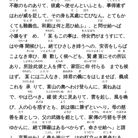
ふてき
かしこ
つかひ
ことえとげ
不敵
のものありて、
彼處
へ
使
せんといふとも、
事得遂
ず
ゐ
おと
そこ
ほろ
はわが
威
を
貶
して、その身も
其處
に
亡
びなん。とてもか
なんぎ
わどの
なに
とは
くても
難義
也。和
殿
は
何
と思ひ給ふ」、と
問
せ給へば
こひざ
それがし
をんなばら
小膝
をすゝめ、「
某
もこの事は、
侍女們
がまうすにて、
つたへきゝ
たえ
はや
傳聞
候ひし。
絕
てひさしき姉うへの、安否をしらば
さいは
いとよろこば
けんりよまこと
ゆゑ
こよなき
幸
ひ、
最歡
しく候へども、
賢慮寔
にその
所以
しよせんこれかれ
えらみ
おふせつけ
あり。
所詮此彼
と人を
擇
て、家臣に
仰付
らるゝまでも候
それがし
ふたり
あねぎみ
ぎ
はず。
某
には
二人
なき、
姉君
の
義
にをはしませば、義成
うけたまは
たづ
これを
承
りて、富山の奧へわけ登らんに、
索
ねあは
やむ
たとひかのいぬ
れう
よ
で、やは
已
べき。
縱彼犬
に
灵
ありて、雲を起し、風を
喚
まどは
よう
かた
び、人の心を
惑
すとも、
妖
は德に
勝
ずといへり。母の慈
たて
よろひ
かでん
ゆみや
たばさみ
善を
盾
としつ、父の武德を
鎧
として、家
傳
の
弓箭
を
手挾
たえ
せうげ
めいぜ
ゆかんに、
絕
て
障礙
はあるべからず。
命
させ給へ」と請
こぶし
さす
うつたつ
けしき
ふ、言葉せわしく
拳
を
捺
りて、はや
打立
べき
氣色
なる