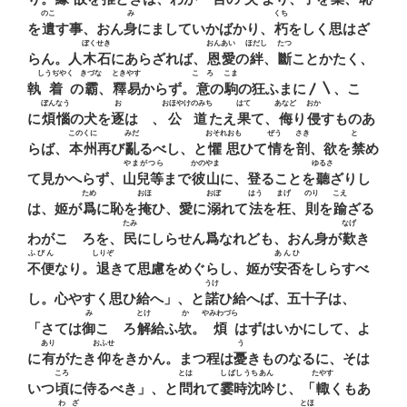
のこ
み
くち
を
遺
す事、おん
身
にましていかばかり、
朽
をしく思はざ
ぼくせき
おんあい
ほだし
たつ
らん。人
木石
にあらざれば、
恩愛
の
絆
、
斷
ことかたく、
しうぢやく
きづな
ときやす
こゝろ
こま
執
着
の
霸
、
釋易
からず。
意
の
駒
の狂ふまに〳〵、こゝ
ぼんなう
お
おほやけのみち
はて
あなど
おか
に
煩惱
の犬を
逐
はゞ、
公道
たえ
果
て、
侮
り
侵
すものあ
このくに
みだ
おそれおも
ぜう
さき
とゞ
らば、
本州
再び
亂
るべし、と
懼思
ひて
情
を
剖
、欲を
禁
め
やまがつら
かのやま
ゆるさ
て見かへらず、
山兒等
まで
彼山
に、登ることを
聽
ざりし
ため
おほ
おぼ
はう
まげ
のり
こえ
は、姬が
爲
に恥を
掩
ひ、愛に
溺
れて
法
を
枉
、
則
を
踰
ざる
たみ
なげ
わがこゝろを、
民
にしらせん爲なれども、おん身が
歎
き
ふびん
しりぞ
あんひ
不便
なり。
退
きて思慮をめぐらし、姬が
安否
をしらすべ
うけ
し。心やすく思ひ給へ」、と
諾
ひ給へば、五十子は、
み
とけ
か
やみわづら
「さては
御
こゝろ
解
給ふ
欤
。
煩
はずはいかにして、よ
あり
おふせ
う
に
有
がたき
仰
をきかん。まつ程は
憂
きものなるに、そは
ころ
とは
しばしうちあん
たやす
いつ
頃
に侍るべき」、と
問
れて
霎時沈吟
じ、「
輙
くもあ
わざ
とほ