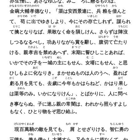
亦生憎
に、あさなゆふな、みこゝろに
懸
るものは、
かなまりだいすけたかのり
かれ
ひやうらう
から
金碗大輔孝德
なり。「
渠
は安西景連に、
兵粮
を
借
んと
かりそめ
いで
いきしに
はか
て、
苟
に
出
でゆきしより、今にその
存亡
しれず。
謀
られ
とりこ
はか
おと
うちじに
て
擒
となりなば、
果敢
なく命を
隕
しけん。さらずは
陣沒
はらきつ
うせ
しつるなるべし。功ありながら賞を辭し、
腹切
て
亡
たり
たかよし
とゞ
まつご
ける、親
孝吉
を
禁
めあへず、
末期
に誓ひしことあれば、
いちぜう
ぬし
むこ
いかでその子を
一城
の
主
にもせん、
女壻
にもせん、と思
あだ
みつ
ひしもよに
化
なりき。まかせぬものは人のうへ、
盈
れば
かく
こぞ
ことし
はて
虧
る月を見ても、去
歲
に今
年
もかはらねど、かはり
果
し
かれら
とふ
は渠
等
のみ。いかになりけん」、とばかりに、人に
問
べ
とこやみ
き事ならぬ、子に迷ふ親の
常闇
は、われから照らすよし
もなく、ひとり物をぞ思ひ給ふ。
げにひやくまんぎ
ものゝかす
ちじんゆう
現百萬騎
の敵を見ても、
屑
とせざりける、
智仁勇
の
かね
たいせう
すべ
三德を、
兼
も備へし
大將
すら、又今さらに
術
なくて、か