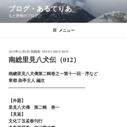
コ
ブログ・あるてりあ
ン
もと所長のブログ
テ
ン
ツ
メニュー
へ
ス
キ
投
2025年11月6日
投稿者:
MOTO SHOCHOU
稿
南総里見八犬伝（012）
ッ
日:
プ
南總里見八犬傳第二輯卷之一第十一回・序など
東都 曲亭主人 編次
——————————————————
【外題】
里見八犬傳 第二輯 巻一
【見返】
文化丁丑孟春刊行