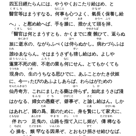
四五日
經
たらんには、やうやくおこたり給はめ、と
くすしら
なにこと
けなが
醫官等
はまうすなる。
何事
も心つよく、
氣長
く保養し給
ひざ
おき
かうべ
ふり
へ」、と慰め給へば、手を
膝
に、
措
かえて
頭
を
掉
、
くすし
なに
やせさらば
「
醫官
は
何
とまうすとも、かくまでに
瘦髐
ひて、返らぬ
ゆくみづ
はべ
やみ
旅に
逝水
の、ながらふべくは
侍
らぬかし。
病
わづらふは
たれ
すい
誰
ゆゑならん。そはまうさずも
猜
し給はめ。よしや
ほうらいふし
ふろう
なに
蓬莱不死
の術、
不老
の業も
何
にせん。とてもかくても
うつそみ
いき
現身
の、
生
のうちなる思ひでに、あふことかたき伏姬
に、今一
たびのあふよしあらば、わらはがための
ト
せんたんきはう
はべ
しか
仙丹奇方
、これにましたる藥は
侍
らず。
如此
まうさば淺
をんな
ぐち
ひがこと
さと
はかなる、
婦女
の
愚癡
ぞ、
僻事
ぞ、と
諭
し給はん。しか
ため
にゑ
かひいぬ
はあれど、國の
爲
、親のために、身を
贄
にして
家犬
に、
ともなは
あしひき
やまぢ
さし
いり
たぐひまれ
伴
れつゝ
足曳
の、
山路
を
指
て
入
にし姬が、
儔稀
なる
こゝろばえ
たぐひまれ
いんくわ
すて
心操
を、
類罕
なる
因果
ぞ、とおもひ
捐
させ給ひなば、