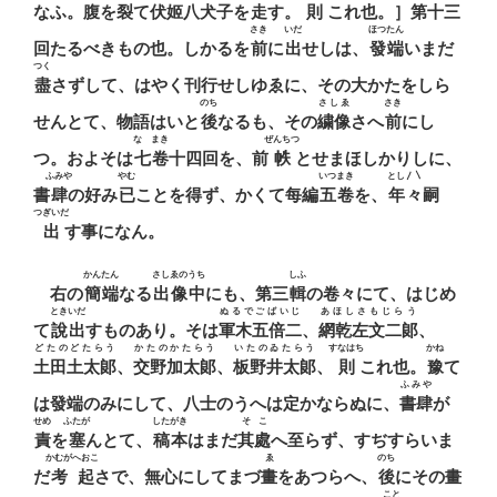
なふ。腹を裂て伏姬八犬子を
走
す。
則
これ也。］第十三
さき
いだ
ほつたん
回たるべきもの也。しかるを
前
に
出
せしは、
發端
いまだ
つく
盡
さずして、はやく刊行せしゆゑに、その大かたをしら
のち
さしゑ
さき
せんとて、物語はいと
後
なるも、その
繍像
さへ
前
にし
なゝまき
ぜんちつ
つ。およそは
七卷
十四回を、前
帙
とせまほしかりしに、
ふみや
やむ
いつまき
とし〳〵
書
肆
の好み
已
ことを得ず、かくて每編
五卷
を、
年々
嗣
つぎいだ
出
す事になん。
かんたん
さしゑのうち
しふ
右の
簡端
なる
出像中
にも、第三
輯
の卷々にて、はじめ
ときいだ
ぬるでごばいじ
あほしさもじらう
て
說出
すものあり。そは
軍木五倍二
、
網乾左文二郞
、
どたのどたらう
かたのかたらう
いたのゐたらう
すなはち
かね
土田土太郞
、
交野加太郞
、
板野井太郞
、
則
これ也。
豫
て
ふみや
は發端のみにして、八士のうへは定かならぬに、
書肆
が
せめ
ふたが
したがき
そこ
責
を
塞
んとて、
稿本
はまだ
其處
へ至らず、すぢすらいま
かむがへおこ
ゑ
のち
だ
考起
さで、無心にしてまづ
畫
をあつらへ、
後
にその畫
こと