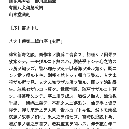
曲亭馬琴著 柳川重信畫
有圖八犬傳第弐輯
山青堂藏刻
【序】書き下し
八犬士傳第二輯自序［玄同］
稗官新奇之談。嘗作者ノ胸臆ニ含畜ス。初種々ノ因果ヲ
攷索シテ。一モ獲ルコト無スハ。則茫乎トシテ心之適ス
ル所ヲ知ラズ。譬ハ扁舟ヲ泛テ以蒼海ヲ濟ル如シ。既ニ
シテ意ヲ得ルトキ。則栩々然トシテ獨自ラ樂ム。人之未
視ザル所ヲ見。人之未知ラザル所ヲ識ル。而シテ治亂得
失。敢載セザルコト莫ク。世態情致。敢冩サザルコト莫
シ。排纂稍久シテ。卒ニ册ヲ成ス。猶彼ノ舶人。漂泊數
千里。一海嶋ニ至テ。不死之人ニ邂逅シ。仙ヲ學ヒ貨ヲ
得テ。歸リ來テ之ヲ人間ニ告ルカゴトキ也。然トモ乗槎
桃源ノ故事ノ如キ。衆人之ヲ信セズ。當時以浪説ト為。
唯好事ノ者之ヲ喜フ。敢其虚實ヲ問ハズ。傳テ數百年ニ