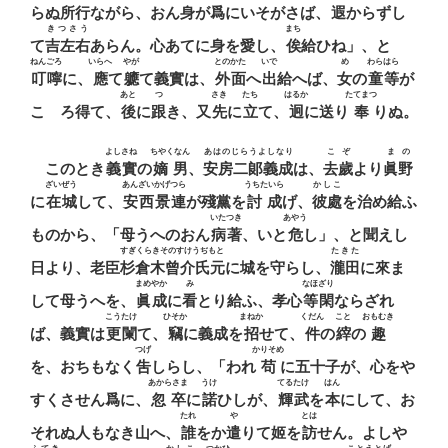
らぬ
所行
ながら、おん身が爲にいそがさば、
遐
からずし
きつさう
まち
て
吉左右
あらん。心あてに身を愛し、
俟
給ひね」、と
ねんごろ
いらへ
やが
とのかた
いで
め
わらはら
叮嚀
に、
應
て
軈
て義實は、
外面
へ
出
給へば、
女
の
童等
が
あと
つ
さき
たち
はるか
たてまつ
こゝろ得て、
後
に
跟
き、又
先
に
立
て、
迥
に送り
奉
りぬ。
よしさね
ちやくなん
あはのじらうよしなり
こぞ
まの
このとき
義實
の
嫡男
、
安房二郞義成
は、
去歲
より
眞野
ざいぜう
あんざいかげつら
うちたいら
かしこ
に
在城
して、
安西景連
が殘黨を
討成
げ、
彼處
を治め給ふ
いたつき
あやう
ものから、「母うへのおん
病著
、いと
危
し」、と聞えし
すぎくらきそのすけうぢもと
たきた
日より、老臣
杉倉木曾介氏元
に城を守らし、
瀧田
に來ま
まめやか
み
なほざり
して母うへを、
眞成
に
看
とり給ふ、孝心
等閑
ならざれ
こうたけ
ひそか
まねか
くだん
こと
おもむき
ば、義實は
更闌
て、
竊
に義成を
招
せて、
件
の
縡
の
趣
つげ
かりそめ
を、おちもなく
吿
しらし、「われ
苟
に五十子が、心をや
あからさま
うけ
てるたけ
はん
すくさせん爲に、
忽卒
に
諾
ひしが、
輝武
を
本
にして、お
たれ
や
とは
それぬ人もなき山へ、
誰
をか
遣
りて姬を
訪
せん。よしや