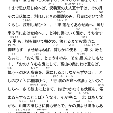
まいて
おくかたいさらこ
くまで思ひ屈し給へば、
況
義實の
夫人五十子
は、その月
おもかげ
たゞ
なき
その日伏姬に、別れしときの
面影
のみ、
只
目にそひて
泣
なきあか
かれつゝが
くらし、
泣明
し給ひつゝ、「
渠恙
なくあらせ給へ、歸り
たび
あは
來る日にあはせ給へ」、と神に佛にいく
遍
か、うち
合
す
たなそこ
ほそ
はし
ものう
る
掌
も、指も
細
りて朝夕の、
箸
とるまでも
懶
げに、
ぎよぜん
ひぢ
つかは
おさめにようばう
御膳
もすゝませ給はねば、
臂
ちかに
使
るゝ、
專女房
も
とも
ことわり
なぐさめ
ろ
共
に、「おん
理
」とまうすのみ、そを
慰
んよしもな
く、「おの〳〵心を鬼にして、富山の奧にわけ登らば、
ひめ
ありか
つひ
姬
うへのおん
所在
を、
遂
にしるよしなからずやは」、と
かたら
ぎやうしや
いはや
しのび〳〵に
相譚
ひつ、「
行者
の
石窟
へ代參」といひこ
かのやま
おもむ
たづね
しらへ、さて
彼山
に
赴
きて、おぼつかなくも伏姬を、
索
なか
こゝろざし
まゐらすることしば〳〵なり。そが
中
に、
志
はありな
やまぢ
すさま
え
ふもと
かへ
がら、
山道
の
凄
じさに
得
も登らで、かの
麓
より
還
るもあ
としころぶけ
みやつかへ
を
ゝ