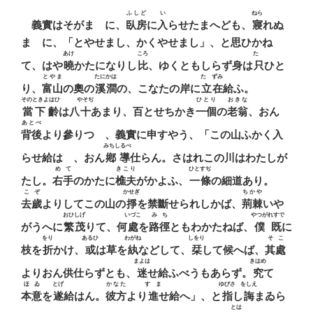
ふしど
い
ねら
義實はそがまゝに、
臥房
に
入
らせたまへども、
寢
れぬ
まゝに、「とやせまし、かくやせまし」、と思ひかね
あけ
ころ
たゞ
て、はや
曉
かたになりし
比
、ゆくともしらず身は
只
ひと
とやま
たにかは
たゝずみ
り、
富山
の奧の
溪澗
の、こなたの岸に
立在
給ふ。
そのときよはひ
やそぢ
ひとり
おきな
當下齡
は八
十
あまり、百とせちかき
一個
の
老翁
、おん
あとべ
背後
より參りつゝ、義實に申すやう、「この山ふかく入
みちしるべ
らせ給はゞ、おん
鄕導
仕らん。さはれこの川はわたしが
めて
きこり
ひとすぢ
たし。
右手
のかたに
樵夫
がかよふ、
一條
の細道あり。
こぞ
かせぎ
ちかや
去歲
よりしてこの山の
掙
を禁斷せられしかば、
荊棘
いや
おひしげ
いづこ
みち
やつがれすで
がうへに
繁茂
りて、何
處
を
路徑
ともわかたねば、
僕既
に
をり
あるひ
わがね
しをり
そこ
枝を
折
かけ、
或
は草を
紈
などして、
栞
して候へば、
其處
まよは
きはめ
よりおん供仕らずとも、
迷
せ給ふべうもあらず。
究
て
ほゐ
とげ
かなた
すゝま
ゆびさ
をしえ
本意
を
遂
給はん。
彼方
より
進
せ給へ」、と
指
し
誨
まゐら
とは