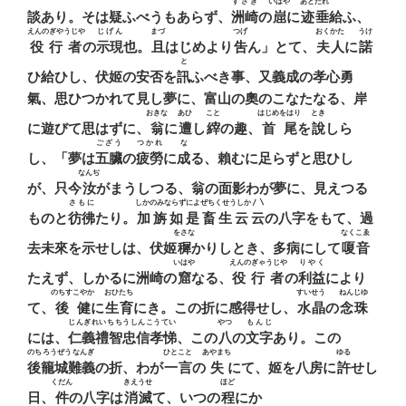
すさき
いはや
あとたれ
談あり。そは疑ふべうもあらず、
洲崎
の
崫
に
迹垂
給ふ、
えんのぎやうじや
じげん
まづ
つげ
おくかた
うけ
役行者
の
示現
也。
且
はじめより
吿
ん」とて、
夫人
に
諾
と
ひ給ひし、伏姬の安否を
訊
ふべき事、又義成の孝心勇
氣、思ひつかれて見し夢に、富山の奧のこなたなる、岸
おきな
あひ
こと
はじめをはり
とき
に遊びて思はずに、
翁
に
遭
し
縡
の趣、
首尾
を
說
しら
ござう
つかれ
な
し、「夢は
五臟
の
疲勞
に
成
る、賴むに足らずと思ひし
なんぢ
が、只今
汝
がまうしつる、翁の面影わが夢に、見えつる
さもに
しかのみならずによぜちくせうしか〳〵
ものと
彷彿
たり。
加旃如是畜生云云
の八字をもて、過
をさな
なくこゑ
去未來を示せしは、伏姬
穉
かりしとき、多病にして
嗄音
いはや
えんのぎゃうじや
りやく
たえず、しかるに洲崎の
窟
なる、
役行者
の
利益
により
のちすこやか
おひたち
すいせう
ねんじゆ
て、
後健
に
生育
にき。この折に感得せし、
水晶
の
念珠
じんぎれいちちうしんこうてい
やつ
もんじ
には、
仁義禮智忠信孝悌
、この
八
の
文字
あり。この
のちろうぜうなんぎ
ひとこと
あやまち
ゆる
後籠城難義
の折、わが
一言
の
失
にて、姬を八房に
許
せし
くだん
きえうせ
ほど
日、
件
の八字は
消滅
て、いつの
程
にか