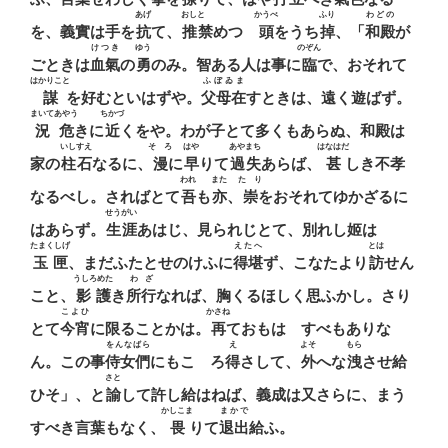
あげ
おしとゞ
かうべ
ふり
わどの
を、義實は手を
抗
て、
推禁
めつゝ
頭
をうち
掉
、「
和殿
が
けつき
ゆう
のぞん
ごときは
血氣
の
勇
のみ。智ある人は事に
臨
で、おそれて
はかりこと
ふぼゐま
謀
を好むといはずや。
父母在
すときは、遠く遊ばず。
まいてあやう
ちかづ
況危
きに
近
くをや。わが子とて多くもあらぬ、和殿は
いしすえ
そゞろ
はや
あやまち
はなはだ
家の
柱石
なるに、
漫
に
早
りて
過失
あらば、
甚
しき不孝
われ
また
たゝり
なるべし。さればとて
吾
も
亦
、
崇
をおそれてゆかざるに
せうがい
はあらず。
生涯
あはじ、見られじとて、別れし姬は
たまくしげ
えたへ
とは
玉匣
、まだふたとせのけふに
得堪
ず、こなたより
訪
せん
うしろめた
わざ
こと、
影護
き
所行
なれば、胸くるほしく思ふかし。さり
こよひ
かさね
とて
今宵
に限ることかは。
再
ておもはゞすべもありな
をんなばら
え
よそ
もら
ん。この事
侍女們
にもこゝろ
得
さして、
外
へな
洩
させ給
さと
ひそ」、と
諭
して許し給はねば、義成は又さらに、まう
かしこま
まかで
すべき言葉もなく、
畏
りて
退出
給ふ。