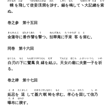
のりもの
とば
つかひめ
たにかは
わた
しやく
なら
ちゆだい
ずゞたま
たづ
轎
を
飛
して
使妾
渓澗
を
渉
す。
錫
を
鳴
して
ヽ大
記總
を
索
ぬ。
巻之参 第十五回
きんれんじ
ばんさく
あた
う
ねんげあん
たつか
たびゝと
とゞ
金蓮寺
に
番作
讐
を
撃
つ。
拈華庵
に
手束
客
を
留
む。
同巻 第十六回
はくじん
もと
らんほう
りやうえん
むす
てんによ
ほこら
ふさい
いつし
いの
白刃
の
下
に
鸞鳳
良縁
を
結
ぶ。
天女
の
廟
に
夫妻
一子
を
祈
る。
巻之肆 第十七回
とき
たくましく
ひきろく
やしなひこ
もと
こうしん
かたう
しの
妬忌
を
逞
して
蟇六
螟蛉
を
求
む。
孝心
を
固
して
信乃
たき
はらひ
曝布
に
禊
す。