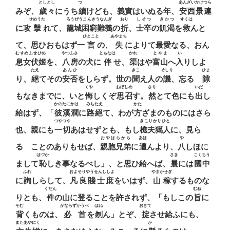
としとし
つゞ
あんざいかけつら
みぞ、
歲々
にうち
續
けども、義實はいぬる年、
安西景連
せめうた
ろうぜうこんきうなんぎ
おり
しそつ
きかつ
すくは
に攻
擊
れて、
籠城困窮難義
の
折
、
士卒
の
飢渴
を
救
んと
ひとこと
あやまち
て、思ひおもはず一
言
の、
失
によりて最愛なる、おん
むすめふせひめ
やつふさ
ともなは
かれ
とやま
い
息女伏姬
を、
八房
の犬に
伴
せ、
渠
はや
富山
へ
入
りしよ
たえ
あんひ
きこ
そしり
ひま
り、
絕
てその
安否
をしらず。世の
聞
え人の
譏
、忘るゝ
隙
くや
おぼしめ
さり
いだ
もなきまでに、いと
悔
しくぞ
思召
す。
然
とて色にも
出
し
かのたにかは
みちたえ
かた
給はず、「
彼溪澗
に
路絕
て、わが
方
ざまのものにはさら
つやつや
きこりかりひと
也、親にも
一切
あはせずとも、もし
樵夫獦人
に、見ら
おやはらから
あは
や
るゝことのありもせば、
親胞兄弟
に
遭
んより、
八
しほに
はづか
さき
こくちう
まして
恥
しき事なるべし」、と思ひ給へば、
曩
には
國中
ふれ
およそりやうせんししよ
やまかせぎ
に
詢
しらして、
凡良賤士庶
をいはず、
山稼
するものな
くだん
むね
りとも、
件
の山に登ることを許されず、「もしこの
旨
に
そむ
かならずかうべ
はね
おきて
背
くものは、
必首
を
刎
ん」とぞ、
掟
させ給ふにも、
またあやにく
かゝ