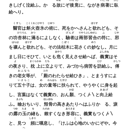
ゆゑ
のちつひ
いたつき
ふし
きしげく泣給ふ。かゝる
故
にぞ
後竟
に、ながき
病著
に
臥
給へり。
くすし
こくくわこひやう
じゆつ
ほりす
醫官
は
斛火壺氷
の
術
に、死をかへさんと
欲
れども、そ
けうりん
みつ
げんざ
りやうぶしゆがふ
ふ
じや
の功
杏林
に
滿
るによしなく、
驗者
は
兩部習合
の
符
に、
邪
はらは
ほりす
こぼく
めう
を
禳
んと
欲
れども、その法
枯木
に花さくの
妙
なし。月に
あやう
よしさね
まし日にそひて、いとも
危
く見えさせ給へば、
義實
はそ
よ
まくらかみ
たち
とひ
かしつ
の
夜
さり、
枕上
に
立
よりて、みづから病苦を
訪
給ふ。
傅
おふなら
との
きの
老女等
が、「
殿
のわたらせ給ひき」、とまうすによ
いさらこ
め
わらはら
たすけ
りて
五十子
は、
女
の
童等
に
扶
られて、やうやくに身を起
かほ
みあげ
し、言葉はなくて義實の、おん
顏
、つく〴〵と
向上
給
まぶち
ほふほね
ふ。
瞼
おちいり、
頬骨
の高きあたりへはふりかゝる、淚
つゆ
たま
を
たのみ
ありさま
の
露
の
玉
の
緖
も、
賴
すくなき
形容
に、義實もつく〴〵
しきり
こゝち
と、見つゝ
頻
に嘆息し、「けふは
心地
のいかにぞや。今
へ