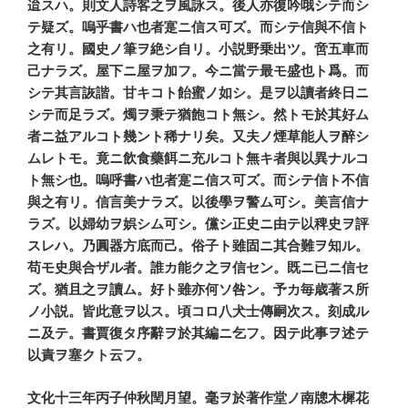
迨スハ。則文人詩客之ヲ風詠ス。後人亦復吟哦シテ而シ
テ疑ズ。嗚乎書ハ也者寔ニ信ス可ズ。而シテ信與不信ト
之有リ。國史ノ筆ヲ絶シ自リ。小説野乗出ツ。啻五車而
己ナラズ。屋下ニ屋ヲ加フ。今ニ當テ最モ盛也ト爲。而
シテ其言詼諧。甘キコト飴蜜ノ如シ。是ヲ以讀者終日ニ
シテ而足ラズ。燭ヲ秉テ猶飽コト無シ。然トモ於其好ム
者ニ益アルコト幾ント稀ナリ矣。又夫ノ煙草能人ヲ醉シ
ムレトモ。竟ニ飲食藥餌ニ充ルコト無キ者與以異ナルコ
ト無シ也。嗚呼書ハ也者寔ニ信ス可ズ。而シテ信ト不信
與之有リ。信言美ナラズ。以後學ヲ警ム可シ。美言信ナ
ラズ。以婦幼ヲ娯シム可シ。儻シ正史ニ由テ以稗史ヲ評
スレハ。乃圓器方底而己。俗子ト雖固ニ其合難ヲ知ル。
苟モ史與合ザル者。誰カ能ク之ヲ信セン。既ニ已ニ信セ
ズ。猶且之ヲ讀ム。好ト雖亦何ソ咎ン。予カ毎歳著ス所
ノ小説。皆此意ヲ以ス。頃コロ八犬士傳嗣次ス。刻成ル
ニ及テ。書賈復タ序辭ヲ於其編ニ乞フ。因テ此事ヲ述テ
以責ヲ塞クト云フ。
文化十三年丙子仲秋閏月望。毫ヲ於著作堂ノ南牕木樨花