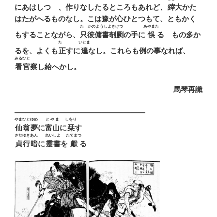
にあはしつゝ、作りなしたるところもあれど、
縡
大かた
はたがへるものなし。こは豫が心ひとつもて、ともかく
たゞかのようしよきけつ
あやまた
もすることながら、
只彼傭書剞劂
の手に
悞
るゝもの多か
たゞ
いとま
るを、よくも
正
すに
遑
なし。これらも例の事なれば、
みるひと
看官
察し給へかし。
馬琴再識
——————————————————
やまひと
ゆめ
とやま
しをり
仙翁
夢
に
富山
に
栞
す
さだゆきあん
れいしよ
たてまつ
貞行暗
に
靈書
を
獻
る