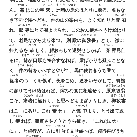
それがし
としころ
すさき
いはや
を
ん。
某
はこの年
來
、
洲崎
の
崫
のほとりに
處
る、名もな
げす
くだん
しつ
きこしめさ
き
下司
で候ヘども、
件
の山の案內を、よく
知
たりと
聞召
みちしるべ
めし
れ、
鄕導
にとて
召
よせられ、このおん使さへうけ給はり
ろうそく
すなはち
みぎやうしよ
えり
て、
老足
ながら走り來つ。
則
殿の
御敎書
』とて、
襟
に
かけ
うやうや
とき
わた
それがし
掛
たるを
恭
しく、
解
おろして
遞與
せしかば、
某
拜見仕
おきな
こうでふ
ふがう
つゆ
るに、
翁
が
口狀
も
符合
すなれば、
露
ばかりも疑ふことな
くだん
おきな
くら
のり
く、
件
の
翁
をかへすとやがて、馬に
鞍
おきうち
乘
て、
ともびと
また
よ
みち
みたち
從者
のつゞくを
俟
ず、
夜
をこめ、
途
をいそがして、
御館
こと
さてはかのおきな
に參りてうけ給はれば、
縡
みな實に相違せり。
原來彼翁
くせもの
きはま
みぎゃうしよ
こそ、
癖者
に
極
れり。と思へどもまざ〳〵しき、
御敎書
みそなは
くわいちう
で
はこゝにあり。これ
臠
せ」、と
懷中
より、とう
出
て返
たてまつ
ひら
し
奉
れば、義實さや〳〵とうち
披
き、「これはいか
かた
ひきむけ
に」、と貞行が、
方
に
引向
て見せ給へば、貞行再びうち
げにそれがし
もあじ