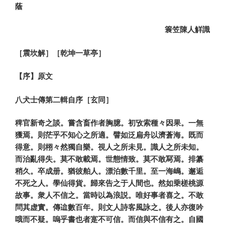
蔭
簑笠陳人觧識
［震坎解］［乾坤一草亭］
【序】原文
八犬士傳第二輯自序［玄同］
稗官新奇之談。嘗含畜作者胸臆。初攷索種々因果。一無
獲焉。則茫乎不知心之所適。譬如泛扁舟以濟蒼海。既而
得意。則栩々然獨自樂。視人之所未見。識人之所未知。
而治亂得失。莫不敢載焉。世態情致。莫不敢冩焉。排纂
稍久。卒成册。猶彼舶人。漂泊數千里。至一海嶋。邂逅
不死之人。學仙得貨。歸來告之于人間也。然如乗槎桃源
故事。衆人不信之。當時以為浪説。唯好事者喜之。不敢
問其虚實。傳迨數百年。則文人詩客風詠之。後人亦復吟
哦而不疑。嗚乎書也者寔不可信。而信與不信有之。自國