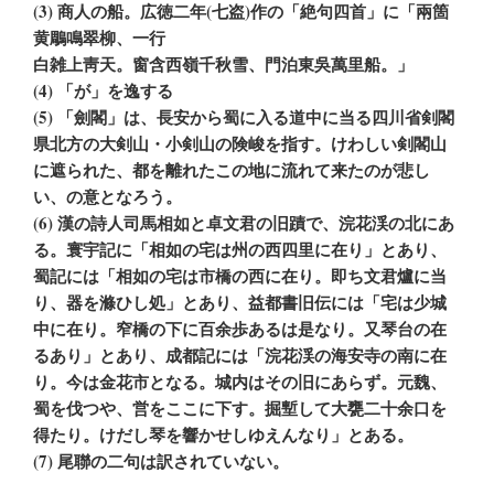
(3) 商人の船。広徳二年(七盗)作の「絶句四首」に「兩箇
黄鵰鳴翠柳、一行
白雑上靑天。窗含西嶺千秋雪、門泊東吳萬里船。」
(4) 「が」を逸する
(5) 「劍閣」は、長安から蜀に入る道中に当る四川省剣閣
県北方の大剣山・小剣山の険峻を指す。けわしい剣閣山
に遮られた、都を離れたこの地に流れて来たのが悲し
い、の意となろう。
(6) 漢の詩人司馬相如と卓文君の旧蹟で、浣花渓の北にあ
る。寰宇記に「相如の宅は州の西四里に在り」とあり、
蜀記には「相如の宅は市橋の西に在り。即ち文君爐に当
り、器を滌ひし処」とあり、益都書旧伝には「宅は少城
中に在り。窄橋の下に百余歩あるは是なり。又琴台の在
るあり」とあり、成都記には「浣花渓の海安寺の南に在
り。今は金花市となる。城内はその旧にあらず。元魏、
蜀を伐つや、営をここに下す。掘塹して大甕二十余口を
得たり。けだし琴を響かせしゆえんなり」とある。
(7) 尾聯の二句は訳されていない。