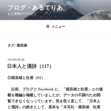
コ
ブログ・あるてりあ
ン
もと所長のブログ
テ
ン
ツ
メニュー
へ
ス
キ
タグ:
堀辰雄
ッ
プ
投
2025年4月2日
稿
日本人と漢詩（117）
日:
◎堀辰雄と杜甫（02）
以前、ブログと Facebook に、「堀辰雄と杜甫」との連
載を幾編か掲載していましたが、データの不調のため閲
覧できなくなっっています。気を取り直して、「日本人
と漢詩」の続きとして、底本を「木耳社・堀辰雄 杜甫