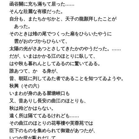
函谷關に充ち滿ちて居った……
そんな壯麗な有樣だった。
自分も、またちかぢかと、天子の龍顏拜したことが
あった。
そのときは雉の尾でつくった扇をひらいたやうに
雲がおのづからひらいて、
太陽の光がさあつとさしてきたかのやうだった。……
だが、いまはかかる江のほとりに臥して、
はや秋も暮れんとしてゐるのに驚いてゐる。
誰あつて、かゝる身が、
昔、朝廷に列してゐた者であることを知つてゐようや。
秋興（その六）
いまわが身のある瞿塘峽口も
又、昔ありし長安の曲江のほとりも、
秋は殆どかはらない。
遠く所は隔ててゐるけれども……
その曲江のほとりの花萼樓や芙蓉苑では
臣下のものを集められて御遊があつたが、
いつか世が亂れだして、