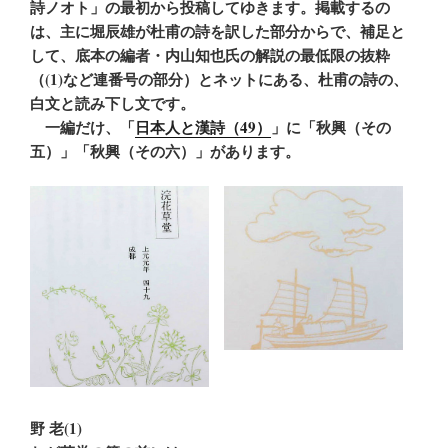
詩ノオト」の最初から投稿してゆきます。掲載するの
は、主に堀辰雄が杜甫の詩を訳した部分からで、補足と
して、底本の編者・内山知也氏の解説の最低限の抜粋
（(1)など連番号の部分）とネットにある、杜甫の詩の、
白文と読み下し文です。
一編だけ、「
日本人と漢詩（49）
」に「秋興（その
五）」「秋興（その六）」があります。
野 老(1)