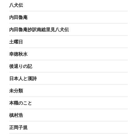
八犬伝
内田魯庵
内田魯庵抄訳南総里見八犬伝
土曜日
幸徳秋水
後退りの記
日本人と漢詩
未分類
本職のこと
槙村浩
正岡子規