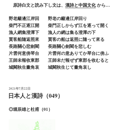
原詩白文と読み下し文は、
漢詩と中国文化
から…
野老籬邊江岸回 野老の籬邊江岸回り
柴門不正逐江開 柴門正しからず江を逐って開く
漁人網集澄潭下 漁人の網は集る澄潭の下
賈客船隨返照來 賈客の船は返照に隨って來る
長路關心悲劍閣 長路關心劍閣を悲しむ
片雲何意傍琴台 片雲何の意ありてか琴台に傍ふ
王師未報收東郡 王師未だ報ぜず東郡を收むると
城闕秋生畫角哀 城闕秋生じて畫角哀し
投
2021年7月22日
稿
日本人と漢詩（049）
日:
◎堀辰雄と杜甫（01）