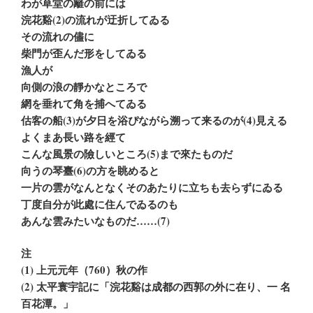
わが草堂の籬の前には
浣花谿(2)の流れが迂折してゐる
その流れの儘に
柴門が歪んだ形をしてゐる
漁人が
向側の浪の靜かなところで
網を垂れて角を捕へてゐる
估客の船(3)が夕日を浴ぴながら溯って来るのが(4)見える
よくまあ長い路を經て
こんな風景の險しいところ(5)まで來たものだ
向うの琴臺(6)の方を眺めると
一片の雲がなんとなくそのあたりに立ちも去らずにゐる
丁度自分が此處に住んでゐるのも
あんな雲みたいなものだ……(7)
注
(1) 上元元年（760）秋の作
(2) 太平寰宇記に「浣花谿は成都の西郭の外に在り、一 名
百花潭。」