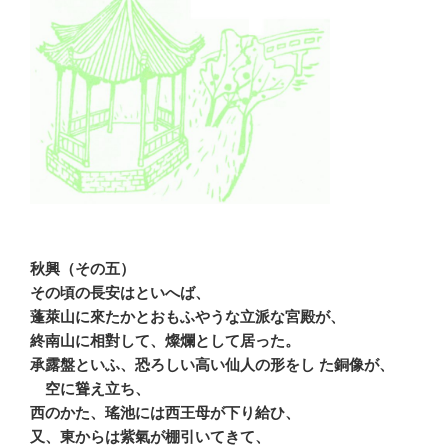
秋興（その五）
その頃の長安はといへば、
蓬萊山に來たかとおもふやうな立派な宮殿が、
終南山に相對して、燦爛として居った。
承露盤といふ、恐ろしい高い仙人の形をし た銅像が、
空に聳え立ち、
西のかた、瑤池には西王母が下り給ひ、
又、東からは紫氣が棚引いてきて、