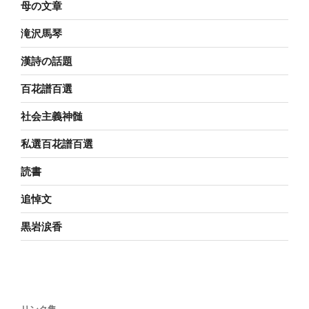
母の文章
滝沢馬琴
漢詩の話題
百花譜百選
社会主義神髄
私選百花譜百選
読書
追悼文
黒岩涙香
リンク集