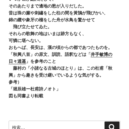
そのあたりまで邊地の愁が入りだした。
昔は珠の簾や刺繡をした柱の間を黃鵠が飛びかい、
錦の纜や象牙の檣をした舟が水鳥を驚かせて
飛び立たせてゐた。
それらの歌舞の地はいまは跡方もなく、
可憐に堪へない。
おもへば、長安は、漢の頃からの都であつたものを。
「秋興八首」の原文、訓読、語釈などは「
井手敏博の
日々逍遥
」を参考のこと
藤村の「小諸なる古城のほとり」は、この杜甫「秋
興」から趣きを受け継いでいるような気がする。
参考）
「堀辰雄ー杜甫詩ノオト」
図も同書より転載
検
検