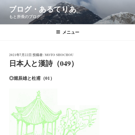
コ
ブログ・あるてりあ
ン
もと所長のブログ
テ
ン
ツ
メニュー
へ
ス
キ
投
2021年7月22日
投稿者:
MOTO SHOCHOU
稿
日本人と漢詩（049）
ッ
日:
プ
◎堀辰雄と杜甫（01）