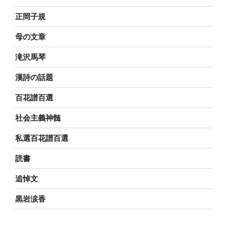
正岡子規
母の文章
滝沢馬琴
漢詩の話題
百花譜百選
社会主義神髄
私選百花譜百選
読書
追悼文
黒岩涙香