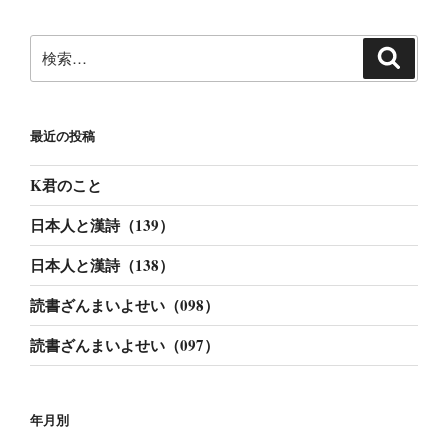
ョ
ン
検
検
索
索:
最近の投稿
K君のこと
日本人と漢詩（139）
日本人と漢詩（138）
読書ざんまいよせい（098）
読書ざんまいよせい（097）
年月別