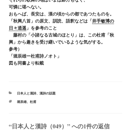
可憐に堪へない。
おもへば、長安は、漢の頃からの都であつたものを。
「秋興八首」の原文、訓読、語釈などは「
井手敏博の
日々逍遥
」を参考のこと
藤村の「小諸なる古城のほとり」は、この杜甫「秋
興」から趣きを受け継いでいるような気がする。
参考）
「堀辰雄ー杜甫詩ノオト」
図も同書より転載
カ
日本人と漢詩
、
漢詩の話題
テ
タ
堀辰雄
、
杜甫
ゴ
グ
リ
ー
“日本人と漢詩（049）” への1件の返信