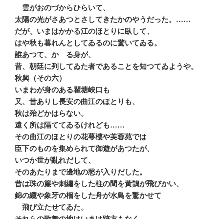
雲がおのづからひらいて、
太陽の光がさあつとさしてきたかのやうだった。……
だが、いまはかかる江のほとりに臥して、
はや秋も暮れんとしてゐるのに驚いてゐる。
誰あつて、かゝる身が、
昔、朝廷に列してゐた者であることを知つてゐようや。
秋興（その六）
いまわが身のある瞿塘峽口も
又、昔ありし長安の曲江のほとりも、
秋は殆どかはらない。
遠く所は隔ててゐるけれども……
その曲江のほとりの花萼樓や芙蓉苑では
臣下のものを集められて御遊があつたが、
いつか世が亂れだして、
そのあたりまで邊地の愁が入りだした。
昔は珠の簾や刺繡をした柱の間を黃鵠が飛びかい、
錦の纜や象牙の檣をした舟が水鳥を驚かせて
飛び立たせてゐた。
それらの歌舞の地はいまは跡方もなく、