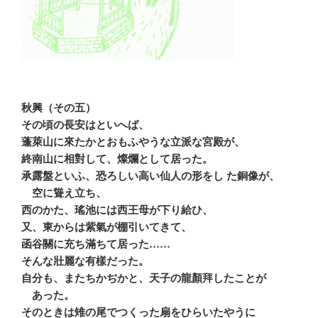
秋興（その五）
その頃の長安はといへば、
蓬萊山に來たかとおもふやうな立派な宮殿が、
終南山に相對して、燦爛として居った。
承露盤といふ、恐ろしい高い仙人の形をし た銅像が、
空に聳え立ち、
西のかた、瑤池には西王母が下り給ひ、
又、東からは紫氣が棚引いてきて、
函谷關に充ち滿ちて居った……
そんな壯麗な有樣だった。
自分も、またちかぢかと、天子の龍顏拜したことが
あった。
そのときは雉の尾でつくった扇をひらいたやうに