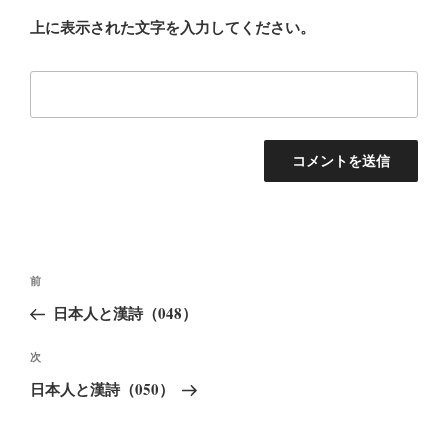
上に表示された文字を入力してください。
投
前
前
稿
の
日本人と漢詩（048）
ナ
投
ビ
稿
次
次
ゲ
の
日本人と漢詩（050）
ー
投
稿
シ