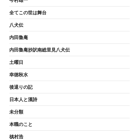
今村雄一
全てこの世は舞台
八犬伝
内田魯庵
内田魯庵抄訳南総里見八犬伝
土曜日
幸徳秋水
後退りの記
日本人と漢詩
未分類
本職のこと
槙村浩