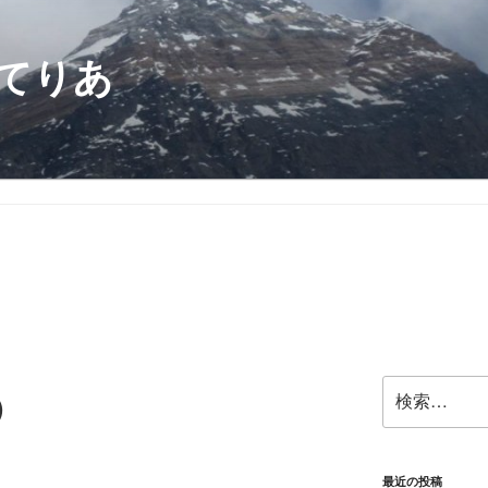
てりあ
検
）
索:
最近の投稿