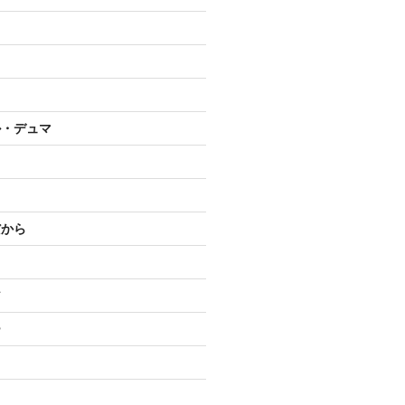
ル・デュマ
だから
ア
ー