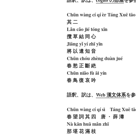
Chūn wàng cí qí èr Táng Xuē tāo
其 二
Lǎn cǎo jié tóng xīn
攬 草 結 同 心
Jiāng yǐ yí zhī yīn
將 以 遺 知 音
Chūn chóu zhèng duàn jué
春 愁 正 斷 絶
Chūn niǎo fù āi yín
春 鳥 復 哀 吟
語釈、訳は、
Web 漢文体系
を参
Chūn wàng cí qí sì Táng Xuē tā
春 望 詞 其 四 唐 ・ 薛 濤
Nà kān huā mǎn zhī
那 堪 花 滿 枝