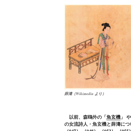
薛濤（Wikimedia より）
以前、森鴎外の「
魚玄機
」 
の女流詩人・魚玄機と薛濤につ
（047）
（048）
（052）
（055