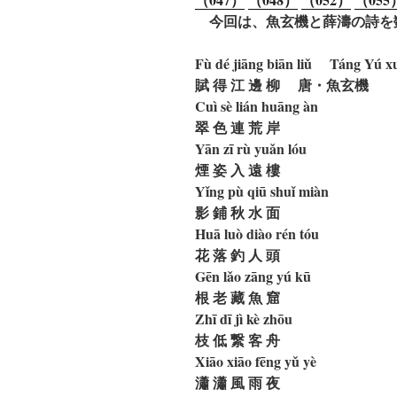
今回は、魚玄機と薛濤の詩を
Fù dé jiāng biān liǔ Táng Yú xu
賦 得 江 邊 柳 唐・魚玄機
Cuì sè lián huāng àn
翠 色 連 荒 岸
Yān zī rù yuǎn lóu
煙 姿 入 遠 樓
Yǐng pù qiū shuǐ miàn
影 鋪 秋 水 面
Huā luò diào rén tóu
花 落 釣 人 頭
Gēn lǎo zāng yú kū
根 老 藏 魚 窟
Zhī dī jì kè zhōu
枝 低 繋 客 舟
Xiāo xiāo fēng yǔ yè
瀟 瀟 風 雨 夜