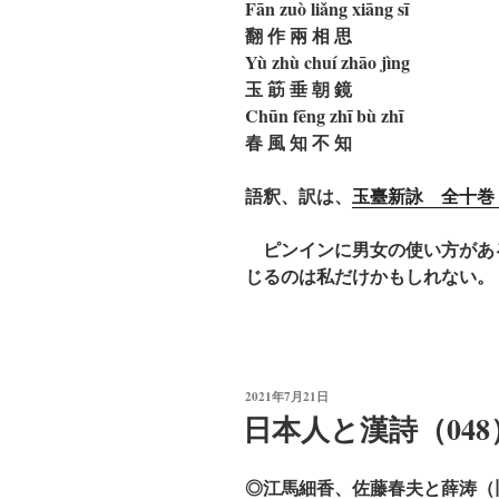
Fān zuò liǎng xiāng sī
翻 作 兩 相 思
Yù zhù chuí zhāo jìng
玉 筯 垂 朝 鏡
Chūn fēng zhī bù zhī
春 風 知 不 知
語釈、訳は、
玉臺新詠 全十巻
ピンインに男女の使い方があ
じるのは私だけかもしれない。
投
2021年7月21日
稿
日本人と漢詩（048
日:
◎江馬細香、佐藤春夫と薛涛（