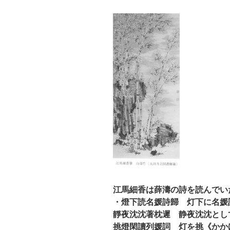
江馬細香は薛濤の詩を読んでい
・燈下読名媛詩歸 灯下に名媛
靜夜沈沈著枕遲 静夜沈沈とし
挑燈閑讀列媛詞 灯を挑《かか