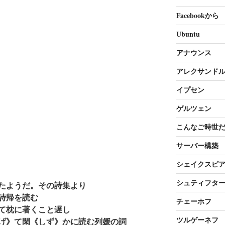
Facebookから
Ubuntu
アナウンス
アレクサンド
イプセン
ゲルツェン
こんなご時世
サーバー構築
シェイクスピ
シュティフタ
たようだ。その詩集より
詩帰を読む
チェーホフ
て枕に著くこと遅し
ツルゲーネフ
げ》て閑《しず》かに読む列媛の詞