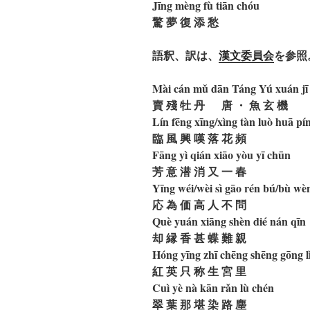
Jīng mèng fù tiān chóu
驚 夢 復 添 愁
語釈、訳は、
​漢文委員会
を参照
Mài cán mǔ dān Táng Yú xuán jī
賣 殘 牡 丹 唐 ・ 魚 玄 機
Lín fēng xīng/xìng tàn luò huā pí
臨 風 興 嘆 落 花 頻
Fāng yì qián xiāo yòu yī chūn
芳 意 潜 消 又 一 春
Yīng wéi/wèi sì gāo rén bú/bù wè
応 為 価 高 人 不 問
Què yuán xiāng shèn dié nán qīn
却 縁 香 甚 蝶 難 親
Hóng yīng zhī chēng shēng gōng l
紅 英 只 称 生 宮 里
Cuì yè nà kān rǎn lù chén
翠 葉 那 堪 染 路 塵