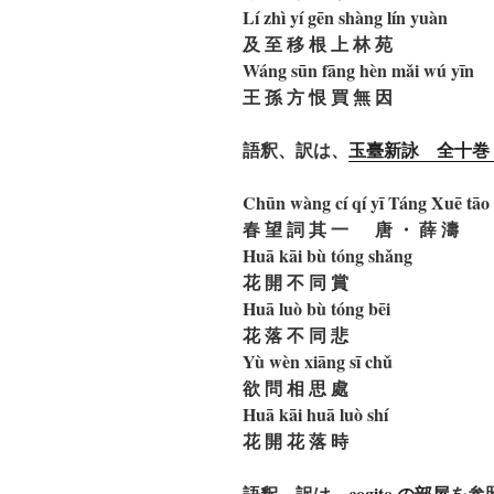
Lí zhì yí gēn shàng lín yuàn
及 至 移 根 上 林 苑
Wáng sūn fāng hèn mǎi wú yīn
王 孫 方 恨 買 無 因
語釈、訳は、
​玉臺新詠 全十
Chūn wàng cí qí yī Táng Xuē tāo
春 望 詞 其 一 唐 ・ 薛 濤
Huā kāi bù tóng shǎng
花 開 不 同 賞
Huā luò bù tóng bēi
花 落 不 同 悲
Yù wèn xiāng sī chǔ
欲 問 相 思 處
Huā kāi huā luò shí
花 開 花 落 時
語釈、訳は、
cogito の部屋
を参