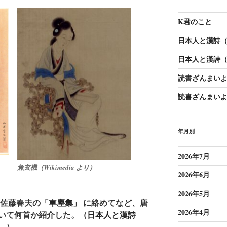
K君のこと
日本人と漢詩（1
日本人と漢詩（1
読書ざんまいよ
読書ざんまいよ
年月別
2026年7月
魚玄機（Wikimedia より）
2026年6月
2026年5月
や佐藤春夫の「
車塵集
」 に絡めてなど、唐
2026年4月
いて何首か紹介した。（
日本人と漢詩
）
）