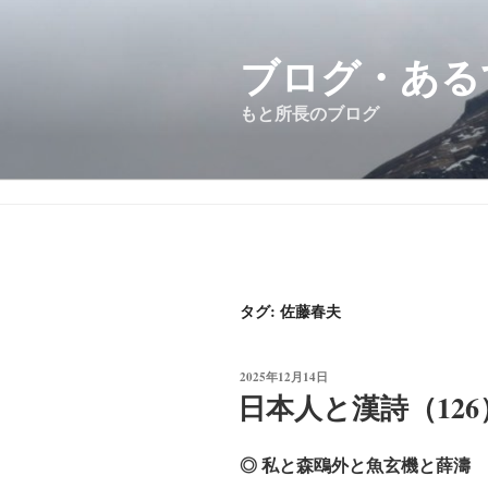
コ
ン
ブログ・ある
テ
ン
もと所長のブログ
ツ
へ
ス
キ
ッ
プ
タグ:
佐藤春夫
投
2025年12月14日
稿
日本人と漢詩（126
日:
◎ 私と森鴎外と魚玄機と薛濤