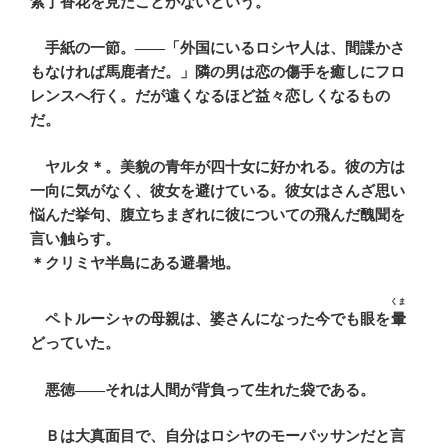
紫丁香花
を見たことがないという。
手紙の一節。――「外国にいるロシヤ人は、間諜かさ
もなければ馬鹿者だ。」隣の男は恋の傷手を癒しにフロ
レンスへ行く。だが遠くなるほど益々恋しくなるもの
だ。
ヤルタ＊。美貌の青年が四十女に好かれる。彼の方は
一向に気がなく、彼女を避けている。彼女はさんざ思い
悩んだ挙句、腹立ちまぎれに彼についての飛んだ醜聞を
言い触らす。
＊クリミヤ半島にある避暑地。
くま
ペトルーシャの母親は、婆さんになった今でも眼を
暈
どっていた。
悪徳――それは人間が背負って生れた袋である。
Ｂは大真面目で、自分はロシヤのモーパッサンだと言