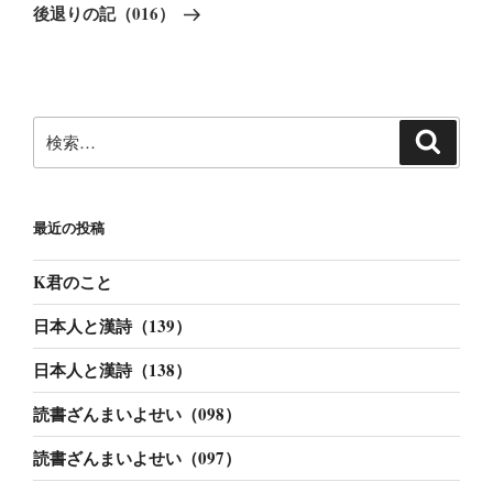
ゲ
の
後退りの記（016）
ー
投
稿
シ
ョ
ン
検
検
索
索:
最近の投稿
K君のこと
日本人と漢詩（139）
日本人と漢詩（138）
読書ざんまいよせい（098）
読書ざんまいよせい（097）