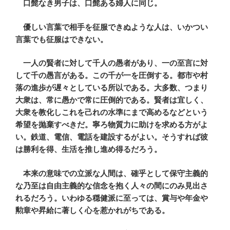
口髭なき男子は、口髭ある婦人に同じ。
優しい言葉で相手を征服できぬような人は、いかつい
言葉でも征服はできない。
一人の賢者に対して千人の愚者があり、一の至言に対
して千の愚言がある。この千が一を圧倒する。都市や村
落の進歩が遅々としている所以である。大多数、つまり
大衆は、常に愚かで常に圧倒的である。賢者は宜しく、
大衆を教化しこれを己れの水準にまで高めるなどという
希望を抛棄すべきだ。寧ろ物質力に助けを求める方がよ
い。鉄道、電信、電話を建設するがよい。そうすれば彼
は勝利を得、生活を推し進め得るだろう。
本来の意味での立派な人間は、確乎として保守主義的
な乃至は自由主義的な信念を抱く人々の間にのみ見出さ
れるだろう。いわゆる穏健派に至っては、賞与や年金や
勲章や昇給に著しく心を惹かれがちである。