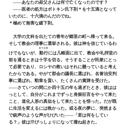
――あなたの叔父さんは何で亡くなったのです？
――医者の処方はボトキン氏下剤＊を十五滴となって
いたのに、十六滴のんだのでね。
＊極めて無害な緩下剤。
大学の文科を出たての青年が郷里の町へ帰って来る。
そして教会の理事に選挙される。彼は神を信じているわ
おつとめ
けでもないが、
勤行
には几帳面に出て、教会や礼拝堂の
前を通るときは十字を切る。そうすることが民衆にとっ
て必要であり、ロシヤの救いはそれに懸っていると考え
たからである。やがて郡会の議長に選ばれ、名誉治安判
事に選ばれ、勲章を貰い、たくさんの賞牌を受けた。
――さていつの間にか四十五の年も過ぎたとき、彼はは
っとして、自分がこれまでずっと身振狂言をやって来た
こと、道化人形の真似をして来たことを悟った。だが既
に生活を変えるには晩かった。或る夜の夢に、突然まる
で銃声のような声がひびいた――「君は何をしてい
る？」彼は汗びっしょりになって撥ね起きた。