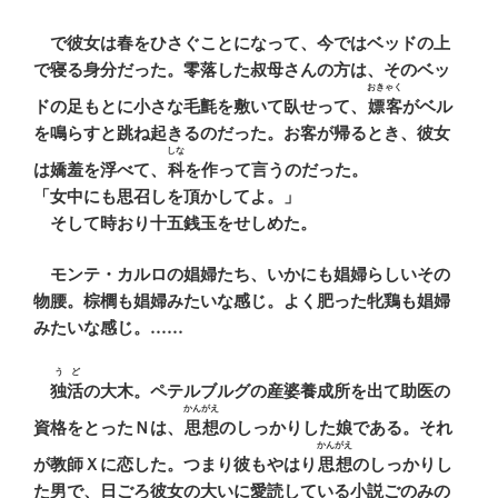
で彼女は春をひさぐことになって、今ではベッドの上
で寝る身分だった。零落した叔母さんの方は、そのベッ
おきゃく
ドの足もとに小さな毛氈を敷いて臥せって、
嫖客
がベル
を鳴らすと跳ね起きるのだった。お客が帰るとき、彼女
しな
は嬌羞を浮べて、
科
を作って言うのだった。
「女中にも思召しを頂かしてよ。」
そして時おり十五銭玉をせしめた。
モンテ・カルロの娼婦たち、いかにも娼婦らしいその
物腰。棕櫚も娼婦みたいな感じ。よく肥った牝鶏も娼婦
みたいな感じ。……
うど
独活
の大木。ペテルブルグの産婆養成所を出て助医の
かんがえ
資格をとったＮは、
思想
のしっかりした娘である。それ
かんがえ
が教師Ｘに恋した。つまり彼もやはり
思想
のしっかりし
た男で、日ごろ彼女の大いに愛読している小説ごのみの