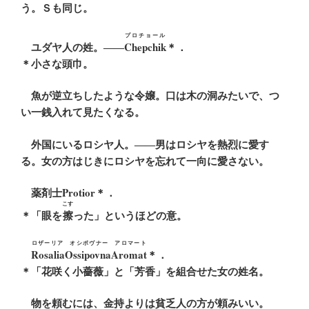
う。Ｓも同じ。
プロチョール
ユダヤ人の姓。――
Chepchik
＊．
＊小さな頭巾。
魚が逆立ちしたような令嬢。口は木の洞みたいで、つ
い一銭入れて見たくなる。
外国にいるロシヤ人。――男はロシヤを熱烈に愛す
る。女の方はじきにロシヤを忘れて一向に愛さない。
薬剤士Protior＊．
こす
＊「眼を
擦
った」というほどの意。
ロザーリア オシポヴナー アロマート
RosaliaOssipovnaAromat
＊．
＊「花咲く小薔薇」と「芳香」を組合せた女の姓名。
物を頼むには、金持よりは貧乏人の方が頼みいい。