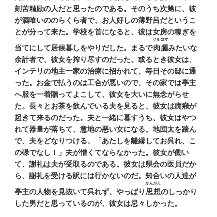
刻苦精励の人だと思ったのである。そのうち次第に、彼
が酒喰いののらくら者で、お人好しの薄野呂だというこ
とが分って来た。学校を首になると、彼は女房の稼ぎを
サルコマ
当てにして居候暮しをやりだした。まるで
肉腫
みたいな
余計者で、彼女を搾り尽すのだった。或るとき彼女は、
インテリの地主一家の治療に招かれて、毎日その邸に通
った。お金で払うのは工合が悪いので、その家では亭主
へ服を一着贈ってよこして、彼女を大いに無念がらせ
た。長々とお茶を飲んでいる夫を見ると、彼女は癇癪が
起きて来るのだった。夫と一緒に暮すうち、彼女はやつ
れて器量が落ちて、意地の悪い女になる。地団太を踏ん
で、夫をどなりつける、「あたしを離縁してお呉れ、こ
の碌でなし！」夫が憎くてならなかった。彼女が働い
て、謝礼は夫が受取るのである。彼女は県会の医員だか
ら、謝礼を受ける訳には行かないのだ。知合いの人達が
かんがえ
亭主の人物を見抜いて呉れず、やっぱり
思想
のしっかり
した男だと思っているのが、彼女は忌々しかった。