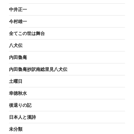
中井正一
今村雄一
全てこの世は舞台
八犬伝
内田魯庵
内田魯庵抄訳南総里見八犬伝
土曜日
幸徳秋水
後退りの記
日本人と漢詩
未分類