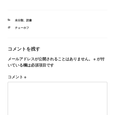
カ
未分類
、
読書
テ
タ
チェーホフ
ゴ
グ
リ
ー
コメントを残す
メールアドレスが公開されることはありません。
※
が付
いている欄は必須項目です
コメント
※