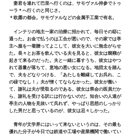
妻君を連れて巴里へ行くのは、サモヴァル持参でトゥ
ーラ＊へ行くのと同じさ。
＊欧露の都会。サモヴァルなどの金属手工業で有名。
インテリの地主一家の治療に招かれて、毎日その邸に
通った。お金で払うのは工合が悪いので、その家では亭
主へ服を一着贈ってよこして、彼女を大いに無念がらせ
た。長々とお茶を飲んでいる夫を見ると、彼女は癇癪が
起きて来るのだった。夫と一緒に暮すうち、彼女はやつ
れて器量が落ちて、意地の悪い女になる。地団太を踏ん
で、夫をどなりつける、「あたしを離縁してお呉れ、こ
の碌でなし！」夫が憎くてならなかった。彼女が働い
て、謝礼は夫が受取るのである。彼女は県会の医員だか
ら、謝礼を受ける訳には行かないのだ。知合いの人達が
亭主の人物を見抜いて呉れず、やっぱり思想のしっかり
した男だと思っているのが、彼女は忌々しかった。
青年が文学界にはいって来ないというのは、その最も
優れた分子が今日では鉄道や工場や産業機関で働いてい