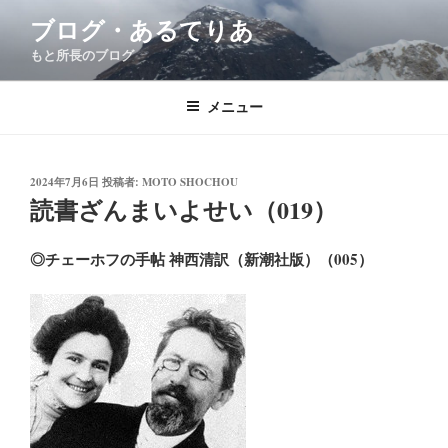
コ
ブログ・あるてりあ
ン
もと所長のブログ
テ
ン
ツ
メニュー
へ
ス
キ
投
2024年7月6日
投稿者:
MOTO SHOCHOU
稿
読書ざんまいよせい（019）
ッ
日:
プ
◎チェーホフの手帖 神西清訳（新潮社版）（005）