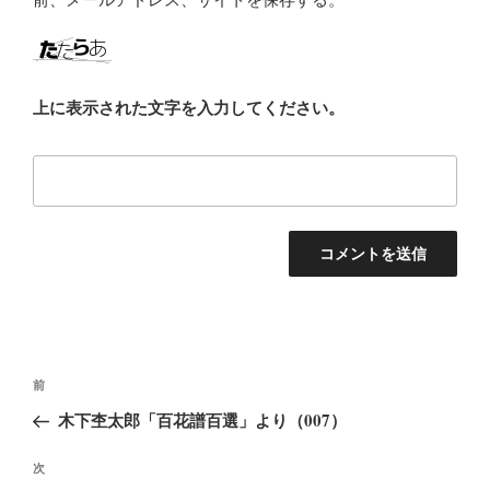
上に表示された文字を入力してください。
投
前
前
稿
の
木下杢太郎「百花譜百選」より（007）
ナ
投
ビ
稿
次
次