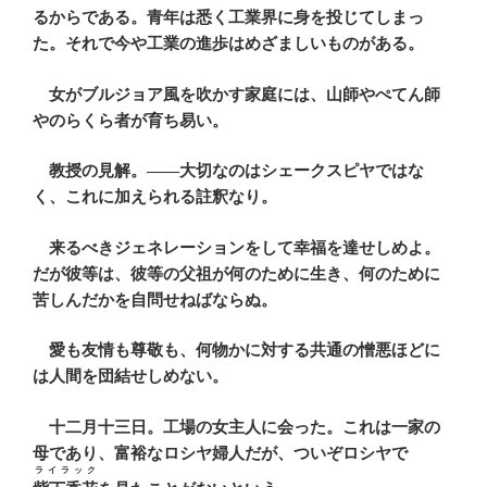
るからである。青年は悉く工業界に身を投じてしまっ
た。それで今や工業の進歩はめざましいものがある。
女がブルジョア風を吹かす家庭には、山師やぺてん師
やのらくら者が育ち易い。
教授の見解。――大切なのはシェークスピヤではな
く、これに加えられる註釈なり。
来るべきジェネレーションをして幸福を達せしめよ。
だが彼等は、彼等の父祖が何のために生き、何のために
苦しんだかを自問せねばならぬ。
愛も友情も尊敬も、何物かに対する共通の憎悪ほどに
は人間を団結せしめない。
十二月十三日。工場の女主人に会った。これは一家の
母であり、富裕なロシヤ婦人だが、ついぞロシヤで
ライラック