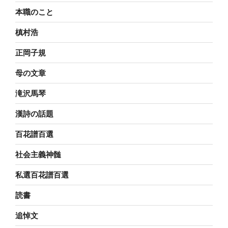
本職のこと
槙村浩
正岡子規
母の文章
滝沢馬琴
漢詩の話題
百花譜百選
社会主義神髄
私選百花譜百選
読書
追悼文