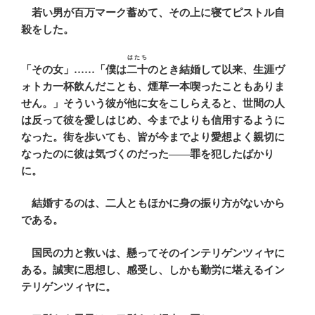
若い男が百万マーク蓄めて、その上に寝てピストル自
殺をした。
はたち
「その女」……「僕は
二十
のとき結婚して以来、生涯ヴ
ォトカ一杯飲んだことも、煙草一本喫ったこともありま
せん。」そういう彼が他に女をこしらえると、世間の人
は反って彼を愛しはじめ、今までよりも信用するように
なった。街を歩いても、皆が今までより愛想よく親切に
なったのに彼は気づくのだった――罪を犯したばかり
に。
結婚するのは、二人ともほかに身の振り方がないから
である。
国民の力と救いは、懸ってそのインテリゲンツィヤに
ある。誠実に思想し、感受し、しかも勤労に堪えるイン
テリゲンツィヤに。