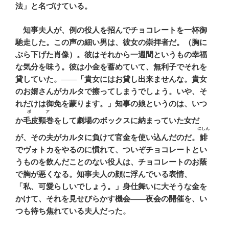
法」と名づけている。
知事夫人が、例の役人を招んでチョコレートを一杯御
馳走した。この声の細い男は、彼女の崇拝者だ。（胸に
ぶら下げた肖像）。彼はそれから一週間というもの幸福
な気分を味う。彼は小金を蓄めていて、無利子でそれを
貸していた。――「貴女にはお貸し出来ませんな。貴女
のお婿さんがカルタで擦ってしまうでしょう。いや、そ
れだけは御免を蒙ります。」知事の娘というのは、いつ
ボア
か
毛皮頸巻
をして劇場のボックスに納まっていた女だ
にしん
が、その夫がカルタに負けて官金を使い込んだのだ。
鯡
でヴォトカをやるのに慣れて、ついぞチョコレートとい
うものを飲んだことのない役人は、チョコレートのお蔭
で胸が悪くなる。知事夫人の顔に浮んでいる表情、
「私、可愛らしいでしょう。」身仕舞いに大そうな金を
かけて、それを見せびらかす機会――夜会の開催を、い
つも待ち焦れている夫人だった。