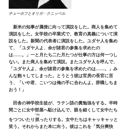
チェーホフとオリガ・クニッペル
新米の知事が属僚に向って演説をした。商人を集めて
演説をした。女学校の卒業式で、教育の真義について演
説をした。新聞の代表者に演説をした。ユダヤ人を集め
て、「ユダヤ人よ、余が諸君の参集を求めたの
は……。」一と月たち二た月たつが仕事の方は何一つし
ない。また商人を集めて演説。またユダヤ人を呼んで、
「ユダヤ人よ、余が諸君の参集を求めたのは……。」み
んな飽々してしまった。とうとう彼は官房の長官に言
う、「いや君、こいつは俺の手に合わんよ。辞職しちま
おう！」
田舎の神学校生徒が、ラテン語の糞勉強をする。半時
間ごとに女中部屋へ駈け込んで、眼を細くして女中たち
つね
をつついたり
抓
ったりする。女中たちはキャッキャッと
笑う。それからまた本に向う。彼はこれを「気分爽快