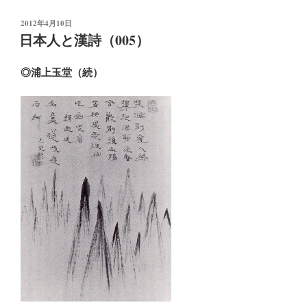
投
2012年4月10日
稿
日本人と漢詩（005）
日:
◎浦上玉堂（続）