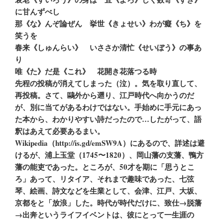
に甘んずべし
那《な》んぞ論ぜん 挙世《きょせい》わが癡《ち》を
笑うを
春来《しゅんらい》 いささか清忙《せいぼう》の事あ
り
唯《た》だ是《これ》 花開き花落つる時
先程の投稿が消えてしまった（泣）。気を取り直して、
再投稿。さて、鷗外から遡り、江戸時代へ向かうのだ
が、別に当てがあるわけではない。手始めに手元にあっ
た本から、わかりやすい詩だったので…したがって、語
釈はあえて必要あるまい。
Wikipedia（http://is.gd/emSW9A）にあるので、詳述は避
けるが、浦上玉堂（1745〜1820）、岡山藩の支藩、鴨方
藩の能吏であった。ところが、50才を期に「思うとこ
ろ」あって、リタイア、それまで趣味であった、七弦
琴、絵画、詩文などを生業として、会津、江戸、大坂、
京都をと「放浪」した。時代が時代だけに、致仕→脱藩
→出奔というライフイベントは、彼にとって一生涯の