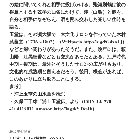
の絵に聞いてくれと相手に投げかける。飛鴻別鶴は彼の
得意とする七弦琴の曲名にかけて、鴻（白鳥）と鶴を、
自分と相手になぞらえ、酒を酌み交わした楽しい往時を
語る。
玉堂は、その頃大坂で一大文化サロンを作っていた木村
蒹葭堂（1736～1802）（Wikipedia http://is.gd/G4xaUj）
などと深い関わりがあったそうだ。また、晩年には、頼
山陽、江馬細香などとも交流があったとある。江戸時代
中期～後期は、意外とそうしたサロンの広がりもあり、
文化的な成熟期と言えるだろう。後日、機会があれば、
このあたりに立ち返ることにする。
参考】
・
浦上玉堂の山水画を読む
・久保三千雄「浦上玉堂伝」より（ISBN-13: 978-
4104119011 Amazon http://is.gd/YT6nIk）
投
2012年4月9日
稿