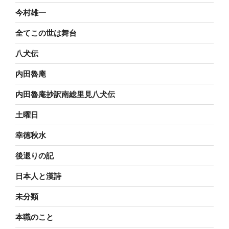
今村雄一
全てこの世は舞台
八犬伝
内田魯庵
内田魯庵抄訳南総里見八犬伝
土曜日
幸徳秋水
後退りの記
日本人と漢詩
未分類
本職のこと