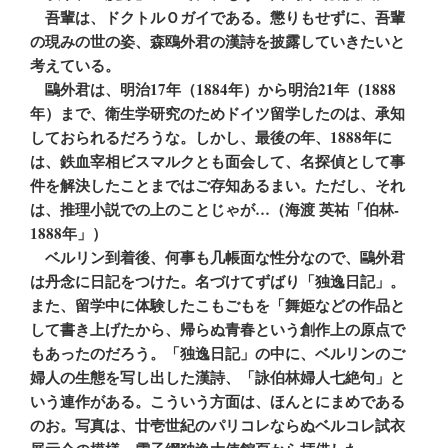
吾輩は、ドクトルＯガイである。懲りもせずに、吾輩
の現みの世の姿、森鴎外君の漢詩を披露していきたいと
考えている。
鷗外君は、明治17年（1884年）から明治21年（1888
年）まで、衛生学研究のためドイツ留学したのは、承知
しておられるだろうな。しかし、最後の年、1888年に
は、鉄血宰相ビスマルクとも面会して、名探偵として事
件を解決したことまではご存知あるまい。ただし、それ
は、推理小説での上のことじゃが…（海渡 英祐「伯林‐
1888年」）
ベルリン到着後、何事も几帳面な性分なので、鷗外君
は丹念に日記をつけた。名づけてずばり「独逸日記」。
また、留学中に体験したこもごもを「舞姫などの作品と
して書き上げたから、帰らぬ青春という創作上の原点で
もあったのだろう。「独逸日記」の中に、ベルリンのご
婦人の生態を写し出した漢詩、「詠伯林婦人七絶句」と
いう連作がある。こういう方面は、ほんとにまめである
のお。写真は、廿壱世紀のパリコレならぬベルコレ試衣