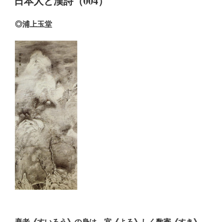
日本人と漢詩（004）
日:
◎浦上玉堂
衰老《すいろう》の身は 宜《よろ》しく数寄《すき》