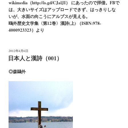
wikimedia（http://is.gd/CJalJI） にあったので拝借。FBで
は、大きいサイズはアップロードできず、はっきりしな
いが、水面の向こうにアルプスが見える。
鴎外歴史文学集〈第12巻〉漢詩(上) （ISBN:978-
4000923323）より
投
2012年4月6日
稿
日本人と漢詩（001）
日:
◎森鷗外