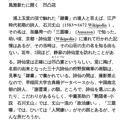
風雅新たに開く 凹凸花
浦上玉堂の項で触れた「隷書」の達人と言えば、江戸
時代初期の詩人、石川丈山（1583〜1672
Wikipedia
）。
その名は、加藤周一の「三題噺」（
Amazon
）で知った。
幼い頃、京都・詩仙堂（
Wikipedia
）に連れて行かれた記
憶はあるが、その当時は、その山荘の主の名を知る由も
ない。近年、2回ほど、静寂の詩仙堂を訪れたことがあ
おうとつか
る。詩仙堂は正確には
凹凸窠
というらしい。堂に掲げ、
名前の由来となった三十六詩仙の狩野探幽筆の画額は、
見事な「隷書」で書かれている。詩仙の間は、撮影禁止
なので、早稲田大学古典籍データベースから、中国南北
朝の詩人、「謝霊運」の額。ところで、詩仙を選ぶにあ
たり、こだわりがあるらしく、中薗英助の「艶隠者–小
説 石川丈山」では、丈山一流の「政治嫌い」、「三題
噺」では、ひいては「人間嫌い」がその因とあるが、そ
んな所だろうか。