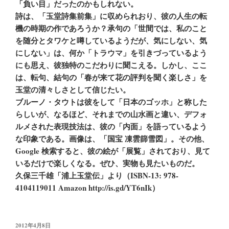
「負い目」だったのかもしれない。
詩は、「玉堂詩集前集」に収められおり、彼の人生の転
機の時期の作であろうか？承句の「世間では、私のこと
を随分とタワケと噂しているようだが、気にしない、気
にしない」は、何か「トラウマ」を引きづっているよう
にも思え、彼独特のこだわりに聞こえる。しかし、ここ
は、転句、結句の「春が来て花の評判を聞く楽しさ」を
玉堂の清々しさとして信じたい。
ブルーノ・タウトは彼をして「日本のゴッホ」と称した
らしいが、なるほど、それまでの山水画と違い、デフォ
ルメされた表現技法は、彼の「内面」を語っているよう
な印象である。画像は、「国宝 凍雲篩雪図」。その他、
Google 検索すると、彼の絵が「展覧」されており、見て
いるだけで楽しくなる。ぜひ、実物も見たいものだ。
久保三千雄「浦上玉堂伝」より（ISBN-13: 978-
4104119011 Amazon http://is.gd/YT6nIk）
投
2012年4月8日