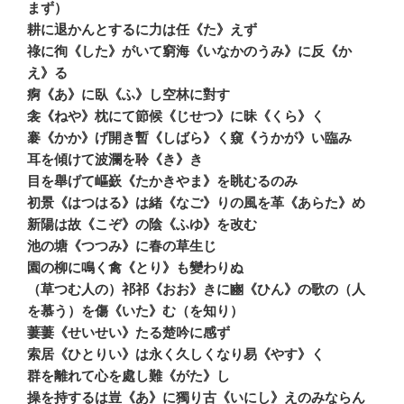
まず）
耕に退かんとするに力は任《た》えず
祿に徇《した》がいて窮海《いなかのうみ》に反《か
え》る
痾《あ》に臥《ふ》し空林に對す
衾《ねや》枕にて節候《じせつ》に昧《くら》く
褰《かか》げ開き暫《しばら》く窺《うかが》い臨み
耳を傾けて波瀾を聆《き》き
目を舉げて嶇嶔《たかきやま》を眺むるのみ
初景《はつはる》は緒《なご》りの風を革《あらた》め
新陽は故《こぞ》の陰《ふゆ》を改む
池の塘《つつみ》に春の草生じ
園の柳に鳴く禽《とり》も變わりぬ
（草つむ人の）祁祁《おお》きに豳《ひん》の歌の（人
を慕う）を傷《いた》む（を知り）
萋萋《せいせい》たる楚吟に感ず
索居《ひとりい》は永く久しくなり易《やす》く
群を離れて心を處し難《がた》し
操を持するは豈《あ》に獨り古《いにし》えのみならん