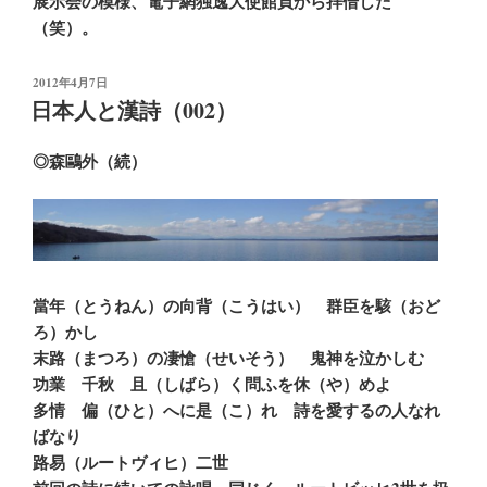
展示会の模様、電子網独逸大使館頁から拝借した
（笑）。
投
2012年4月7日
稿
日本人と漢詩（002）
日:
◎森鷗外（続）
當年（とうねん）の向背（こうはい） 群臣を駭（おど
ろ）かし
末路（まつろ）の凄愴（せいそう） 鬼神を泣かしむ
功業 千秋 且（しばら）く問ふを休（や）めよ
多情 偏（ひと）へに是（こ）れ 詩を愛するの人なれ
ばなり
路易（ルートヴィヒ）二世