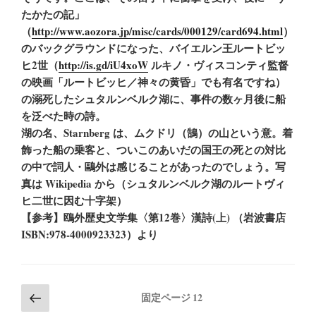
たかたの記」
（
http://www.aozora.jp/misc/cards/000129/card694.html
）
のバックグラウンドになった、バイエルン王ルートビッ
ヒ2世（
http://is.gd/iU4xoW
ルキノ・ヴィスコンティ監督
の映画「ルートビッヒ／神々の黄昏」でも有名ですね）
の溺死したシュタルンベルク湖に、事件の数ヶ月後に船
を泛べた時の詩。
湖の名、Starnberg は、ムクドリ（鵠）の山という意。着
飾った船の乗客と、ついこのあいだの国王の死との対比
の中で詞人・鷗外は感じることがあったのでしょう。写
真は Wikipedia から（シュタルンベルク湖のルートヴィ
ヒ二世に因む十字架）
【参考】鴎外歴史文学集〈第12巻〉漢詩(上) （岩波書店
ISBN:978-4000923323）より
投
前
固定ページ
12
の
稿