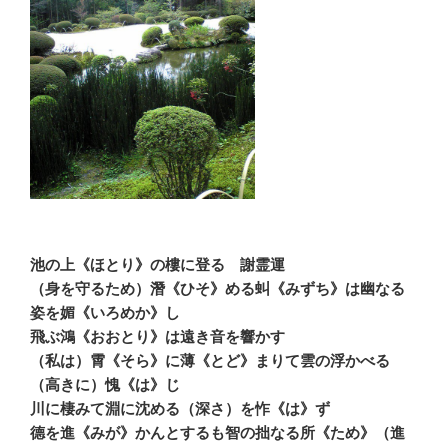
池の上《ほとり》の樓に登る 謝霊運
（身を守るため）潛《ひそ》める虯《みずち》は幽なる
姿を媚《いろめか》し
飛ぶ鴻《おおとり》は遠き音を響かす
（私は）霄《そら》に薄《とど》まりて雲の浮かべる
（高きに）愧《は》じ
川に棲みて淵に沈める（深さ）を怍《は》ず
德を進《みが》かんとするも智の拙なる所《ため》（進