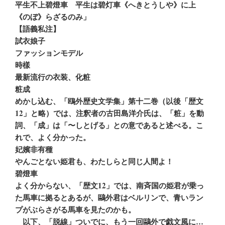
平生不上碧燈車 平生は碧灯車《へきとうしや》に上
《のぼ》らざるのみ」
【語義私注】
試衣娘子
ファッションモデル
時樣
最新流行の衣装、化粧
粧成
めかし込む、「鴎外歴史文学集」第十二巻（以後「歴文
12」と略）では、注釈者の古田島洋介氏は、「粧」を動
詞、「成」は「〜しとげる」との意であると述べる。こ
れで、よく分かった。
妃嬪非有種
やんごとない姫君も、わたしらと同じ人間よ！
碧燈車
よく分からない、「歴文12」では、南斉国の姫君が乗っ
た馬車に拠るとあるが、鷗外君はベルリンで、青いラン
プがぶらさがる馬車を見たのかも。
以下、「脱線」ついでに、もう一回鷗外で戯文風に…