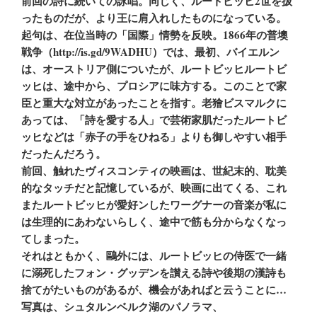
前回の詩に続いての詠唱。同じく、ルートビッヒ2世を扱
ったものだが、より王に肩入れしたものになっている。
起句は、在位当時の「国際」情勢を反映。1866年の普墺
戦争（http://is.gd/9WADHU）では、最初、バイエルン
は、オーストリア側についたが、ルートビッヒルートビ
ッヒは、途中から、プロシアに味方する。このことで家
臣と重大な対立があったことを指す。老獪ビスマルクに
あっては、「詩を愛する人」で芸術家肌だったルートビ
ッヒなどは「赤子の手をひねる」よりも御しやすい相手
だったんだろう。
前回、触れたヴィスコンティの映画は、世紀末的、耽美
的なタッチだと記憶しているが、映画に出てくる、これ
またルートビッヒが愛好ンしたワーグナーの音楽が私に
は生理的にあわないらしく、途中で筋も分からなくなっ
てしまった。
それはともかく、鷗外には、ルートビッヒの侍医で一緒
に溺死したフォン・グッデンを讃える詩や後期の漢詩も
捨てがたいものがあるが、機会があればと云うことに…
写真は、シュタルンベルク湖のパノラマ、