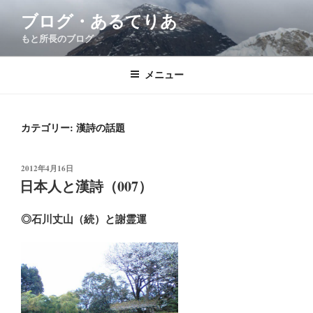
コ
ブログ・あるてりあ
ン
もと所長のブログ
テ
ン
ツ
メニュー
へ
ス
キ
カテゴリー:
漢詩の話題
ッ
プ
投
2012年4月16日
稿
日本人と漢詩（007）
日:
◎石川丈山（続）と謝霊運