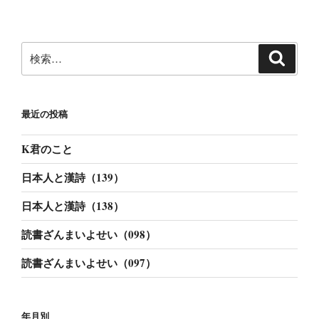
ペ
の
ー
ペ
ジ
検
ー
検
索
索:
ジ
送
り
最近の投稿
K君のこと
日本人と漢詩（139）
日本人と漢詩（138）
読書ざんまいよせい（098）
読書ざんまいよせい（097）
年月別