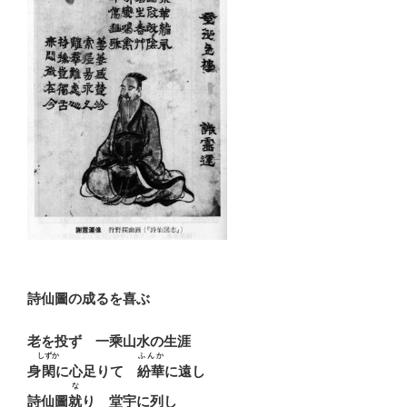
詩仙圖の成るを喜ぶ
老を投ず 一乘山水の生涯
しずか
ふんか
身
閑
に心足りて
紛華
に遠し
な
詩仙圖
就
り 堂宇に列し