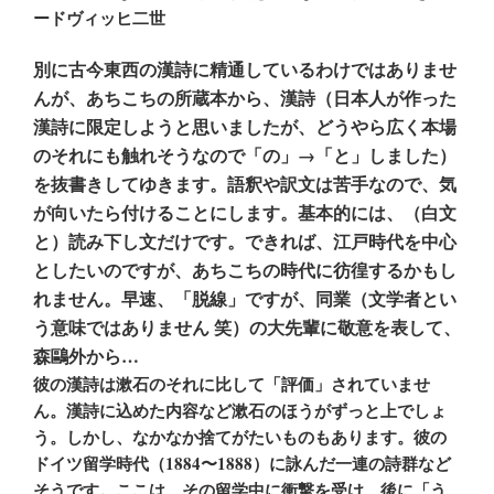
ードヴィッヒ二世
別に古今東西の漢詩に精通しているわけではありませ
んが、あちこちの所蔵本から、漢詩（日本人が作った
漢詩に限定しようと思いましたが、どうやら広く本場
のそれにも触れそうなので「の」→「と」しました）
を抜書きしてゆきます。語釈や訳文は苦手なので、気
が向いたら付けることにします。基本的には、（白文
と）読み下し文だけです。できれば、江戸時代を中心
としたいのですが、あちこちの時代に彷徨するかもし
れません。早速、「脱線」ですが、同業（文学者とい
う意味ではありません 笑）の大先輩に敬意を表して、
森鷗外から…
彼の漢詩は漱石のそれに比して「評価」されていませ
ん。漢詩に込めた内容など漱石のほうがずっと上でしょ
う。しかし、なかなか捨てがたいものもあります。彼の
ドイツ留学時代（1884〜1888）に詠んだ一連の詩群など
そうです。ここは、その留学中に衝撃を受け、後に「う