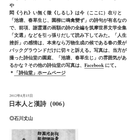
や
悶《うれ》い無く徵《しるし》は今（ここに）在りと
「池塘、春草生じ、園柳に鳴禽變ず」の詩句が有名なの
で、前項、謝霊運の画額の詩の全編を筑摩世界文学全集
「文選」などを引っ張りだして読み下してみた。「人生
挫折」の感情は、本来なら万物生成の候である春の景が
バックグラウンドだけに切々と訴える。写真は、当方が
撮った詩仙堂の園庭、「池塘、春草生じ」の雰囲気があ
るかな？その他の詩仙堂の写真は、
Facebook
にて。
＊
「詩仙堂」ホームページ
投
2012年4月15日
稿
日本人と漢詩（006）
日:
◎石川丈山