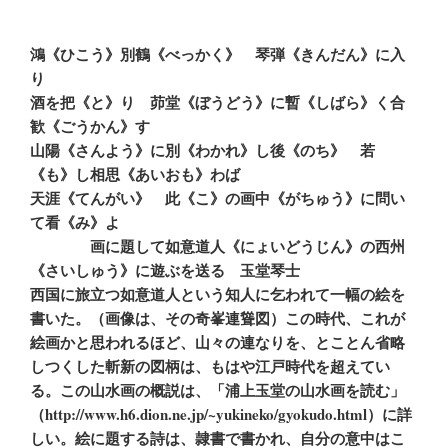
鴻《ひこう》別鶴《べっかく》 琴弾《きんだん》に入
り
酒を把《と》り 茆堂《ぼうどう》に暫《しばら》く合
歓《ごうかん》す
山陽《さんよう》に別《わかれ》し後《のち》 若
《も》し相思《あいおも》わば
天涯《てんがい》 此《こ》の画中《がちゅう》に問い
て看《み》よ
画に題して如意道人《にょいどうじん》の西州
《さいしゅう》に遊ぶを送る 玉堂琴士
西国に旅立つ如意道人という知人に乞われて一幅の絵を
書いた。（画像は、その奇峯連聳図）この時代、これが
絵画かと思われるほど、山々の連なりを、とことん省略
しつくした斬新の図柄は、もはや江戸時代を超えてい
る。この山水画の概説は、「浦上玉堂の山水画を読む」
（http://www.h6.dion.ne.jp/~yukineko/gyokudo.html）に詳
しい。絵に題する詩は、隷書で書かれ、自分の意中はこ