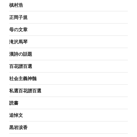
槙村浩
正岡子規
母の文章
滝沢馬琴
漢詩の話題
百花譜百選
社会主義神髄
私選百花譜百選
読書
追悼文
黒岩涙香