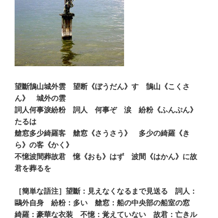
望斷鵠山城外雲 望断《ぼうだん》す 鵠山《こくさ
ん》 城外の雲
詞人何事淚紛粉 詞人 何事ぞ 涙 紛粉《ふんぷん》
たるは
艙窓多少綺羅客 艙窓《さうさう》 多少の綺羅《き
ら》の客《かく》
不憶波間葬故君 憶《おも》はず 波間《はかん》に故
君を葬るを
［簡単な語注］望斷：見えなくなるまで見送る 詞人：
鷗外自身 紛粉：多い 艙窓：船の中央部の船室の窓
綺羅：豪華な衣装 不憶：覚えていない 故君：亡きル