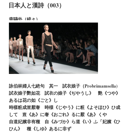
稿
日本人と漢詩（003）
日:
森鷗外（続々）
詠伯林婦人七絶句 其一 試衣娘子（Probrimamsella)
試衣娘子艷如花 試衣の娘子《ぢやうし》 艶《つや》
あるは花の如《ごと》し
時樣粧成豈厭奢 時様《じやう》に粧《よそほひ》ひ成
して 豈《あ》に奢《おごれ》るに厭《あ》くや
自道妃嬪非有種 自《みづか》ら道《い》ふ「妃嬪《ひ
ひん》 種《しゆ》あるに非ず